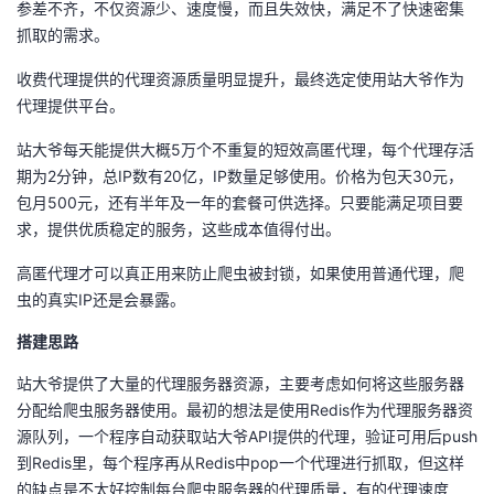
参差不齐，不仅资源少、速度慢，而且失效快，满足不了快速密集
的
抓取的需求。
Programs
发
者
收费代理提供的代理资源质量明显提升，最终选定使用站大爷作为
支
者
我
代理提供平台。
持
学
的
我
站大爷每天能提供大概5万个不重复的短效高匿代理，每个代理存活
期为2分钟，总IP数有20亿，IP数量足够使用。价格为包天30元，
我
堂
博
的
我
包月500元，还有半年及一年的套餐可供选择。只要能满足项目要
求，提供优质稳定的服务，这些成本值得付出。
的
我
客
论
的
我
我
高匿代理才可以真正用来防止爬虫被封锁，如果使用普通代理，爬
虫的真实IP还是会暴露。
技
的
坛
圈
的
我
的
我
搭建思路
术
云
子
直
的
我
课
的
我
站大爷提供了大量的代理服务器资源，主要考虑如何将这些服务器
支
声
分配给爬虫服务器使用。最初的想法是使用Redis作为代理服务器资
播
活
的
程
认
的
我
源队列，一个程序自动获取站大爷API提供的代理，验证可用后push
持
建
到Redis里，每个程序再从Redis中pop一个代理进行抓取，但这样
动
关
证
实
的
的缺点是不太好控制每台爬虫服务器的代理质量，有的代理速度