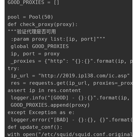
GOOD_PROXIES = []

pool = Pool(50)

def check_proxy(proxy):

"""验证代理是否可用

 :param proxy list:[ip, port]"""

 global GOOD_PROXIES

 ip, port = proxy

 _proxies = {"http": "{}:{}".format(ip, por
try:

 ip_url = "http://2019.ip138.com/ic.asp"

 res = requests.get(ip_url, proxies=_proxie
assert ip in res.content

 logger.info("[GOOD] - {}:{}".format(ip, po
 GOOD_PROXIES.append(proxy)

except Exception as e:

 logger.error("[BAD] - {}:{}, {}".format(ip
def update_conf():

with open("/etc/squid/squid.conf.original",