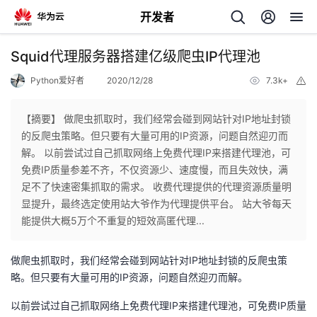
开发者
返
Squid代理服务器搭建亿级爬虫IP代理池
回
Python爱好者
2020/12/28
7.3k+
举
报
【摘要】 做爬虫抓取时，我们经常会碰到网站针对IP地址封锁
的反爬虫策略。但只要有大量可用的IP资源，问题自然迎刃而
解。 以前尝试过自己抓取网络上免费代理IP来搭建代理池，可
个
免费IP质量参差不齐，不仅资源少、速度慢，而且失效快，满
足不了快速密集抓取的需求。 收费代理提供的代理资源质量明
我
人
显提升，最终选定使用站大爷作为代理提供平台。 站大爷每天
能提供大概5万个不重复的短效高匿代理...
我
的
主
做爬虫抓取时，我们经常会碰到网站针对IP地址封锁的反爬虫策
我
的
开
页
略。但只要有大量可用的IP资源，问题自然迎刃而解。
我
的
以前尝试过自己抓取网络上免费代理IP来搭建代理池，可免费IP质量
开
发