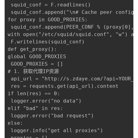
 squid_conf = F.readlines()

 squid_conf.append("\n# Cache peer config\n
for proxy in GOOD_PROXIES:

 squid_conf.append(PEER_CONF % (proxy[0], p
with open("/etc/squid/squid.conf", "w") as 
 F.writelines(squid_conf)

def get_proxy():

global GOOD_PROXIES

 GOOD_PROXIES = []

# 1. 获取代理IP资源

 api_url = "http://s.zdaye.com/?api=YOUR_A
 res = requests.get(api_url).content

if len(res) == 0:

 logger.error("no data")

elif "bad" in res:

 logger.error("bad request")

else:

 logger.info("get all proxies")

 proxies = []
