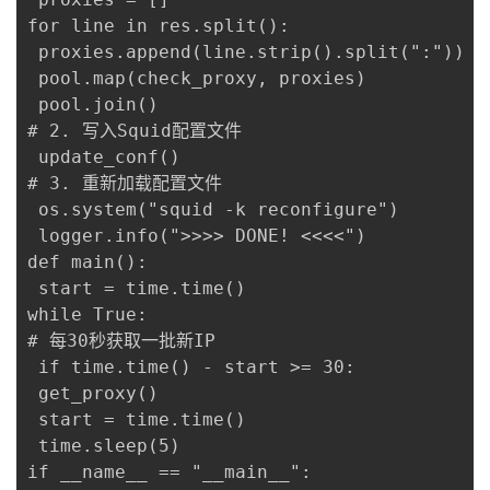
for line in res.split():

 proxies.append(line.strip().split(":"))

 pool.map(check_proxy, proxies)

 pool.join()

# 2. 写入Squid配置文件

 update_conf()

# 3. 重新加载配置文件

 os.system("squid -k reconfigure")

 logger.info(">>>> DONE! <<<<")

def main():

 start = time.time()

while True:

# 每30秒获取一批新IP

 if time.time() - start >= 30:

 get_proxy()

 start = time.time()

 time.sleep(5)

if __name__ == "__main__":
