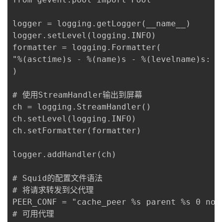
logger = logging.getLogger(__name__)

logger.setLevel(logging.INFO)

formatter = logging.Formatter(

"%(asctime)s - %(name)s - %(levelname)s: -
)

# 使用StreamHandler输出到屏幕

ch = logging.StreamHandler()

ch.setLevel(logging.INFO)

ch.setFormatter(formatter)

logger.addHandler(ch)

# Squid的配置文件语法

# 将请求转发到父代理

PEER_CONF = "cache_peer %s parent %s 0 no-
# 可用代理
