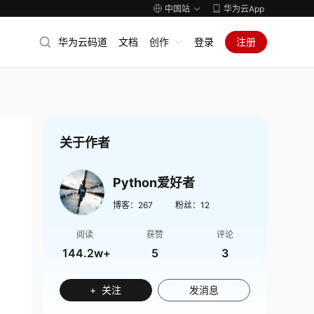
中国站
华为云App
华为云码道
文档
创作
登录
注册
关于作者
Python爱好者
博客：
267
粉丝：
12
阅读
获赞
评论
144.2w+
5
3
+ 关注
发消息