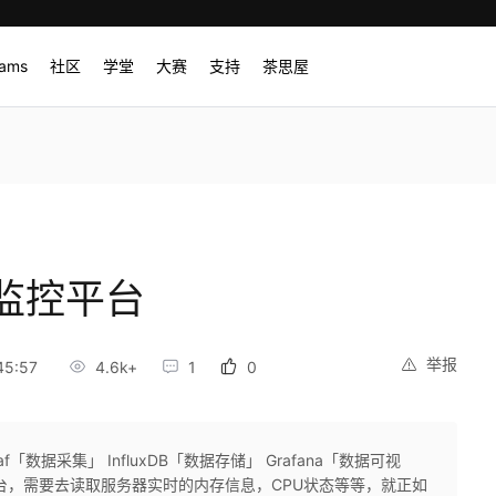
rams
社区
学堂
大赛
支持
茶思屋
监控平台
举报
45:57
4.6k+
1
0
f「数据采集」 InfluxDB「数据存储」 Grafana「数据可视
台，需要去读取服务器实时的内存信息，CPU状态等等，就正如