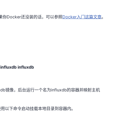
果你Docker还没装的话，可以参照
Docker入门这篇文章
。
nfluxdb influxdb
uxdb镜像，后台运行一个名为influxdb的容器并映射主机
使用以下命令启动挂载本地目录到容器内。