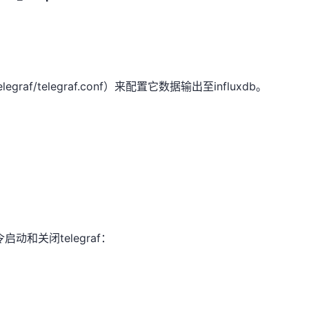
egraf/telegraf.conf）来配置它数据输出至influxdb。
令启动和关闭telegraf：