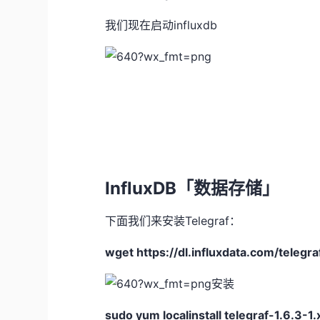
我们现在启动influxdb
InfluxDB「数据存储」
下面我们来安装Telegraf：
wget https://dl.influxdata.com/telegr
安装
sudo yum localinstall telegraf-1.6.3-