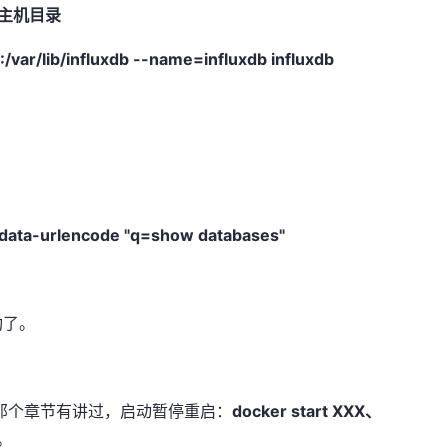
宿主机目录
D
:/var/lib/influxdb
--name=influxdb influxdb
--data-urlencode "q=show databases"
功了。
r那个章节有讲过，启动暂停重启：
docker start XXX、
。