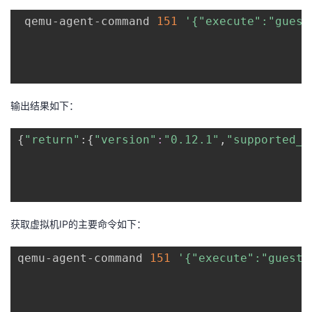
持
建
证
实
的
 qemu-agent-command 
151
'{"execute":"guest
议
验
收
藏
输出结果如下：
{
"return"
:
{
"version"
:
"0.12.1"
,
"supported_c
获取虚拟机IP的主要命令如下：
qemu-agent-command 
151
'{"execute":"guest-