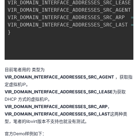
VIR_DOMAIN_INTERFACE_AD
VIR_DOMAIN_INTERFACE_AD
VIR_DOMAIN_INTERFACE_ADDRESSES_SRC_ARP	
=
VIR_DOMAIN_INTERFACE_ADDRESSES_SRC_LAST	
=
}
目前笔者用的 类型为
VIR_DOMAIN_INTERFACE_ADDRESSES_SRC_AGENT
，获取指
定虚拟机IP。
VIR_DOMAIN_INTERFACE_ADDRESSES_SRC_LEASE
为获取
DHCP 方式的虚拟机IP。
VIR_DOMAIN_INTERFACE_ADDRESSES_SRC_ARP
，
VIR_DOMAIN_INTERFACE_ADDRESSES_SRC_LAST
这两种类
型，笔者的libvirt版本不支持也就没有测试。
官方Demo样例如下：