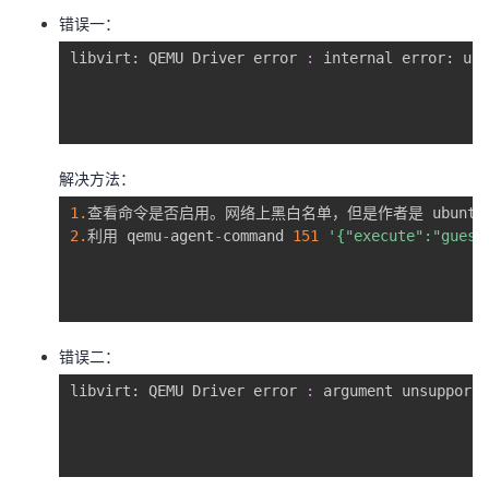
错误一：
libvirt: QEMU Driver error 
:
 internal error: una
解决方法：
1.
2.
利用 qemu
-
agent
-
command 
151
'{"execute":"guest
错误二：
libvirt: QEMU Driver error 
:
 argument unsupporte