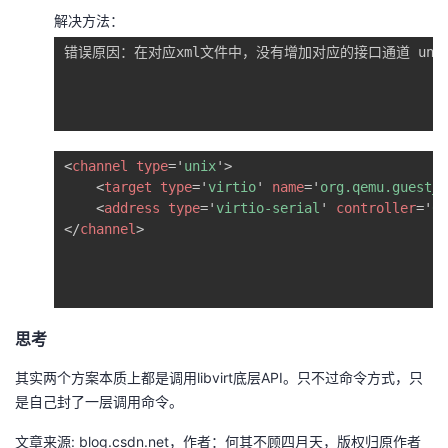
解决方法：
错误原因：在对应xml文件中，没有增加对应的接口通道 uni
<
channel
type
=
'
unix
'
>
<
target
type
=
'
virtio
'
name
=
'
org.qemu.guest_a
<
address
type
=
'
virtio-serial
'
controller
=
'
0
'
</
channel
>
思考
其实两个方案本质上都是调用libvirt底层API。只不过命令方式，只
是自己封了一层调用命令。
文章来源: blog.csdn.net，作者：何其不顾四月天，版权归原作者