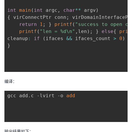
int
main
(
int
 argc
,
char
*
*
 argv
)
{
 virConnectPtr conn
;
 virDomainInterfacePt
return
1
;
}
printf
(
"success to open co
printf
(
"len = %d\n"
,
len
)
;
}
else
{
prin
cleanup
:
if
(
ifaces 
&&
 ifaces_count 
>
0
)
f
}
编译：
gcc add.c -lvirt -o 
add
输出结果如下：