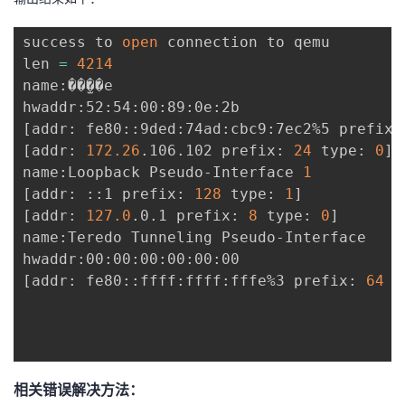
success to 
open
 connection to qemu

len 
=
4214
name:��̫��e 

[
addr: fe80::9ded:74ad:cbc9:7ec2%5 prefix:
[
addr: 
172.26
.106.102 prefix: 
24
 type: 
0
]
name:Loopback Pseudo-Interface 
1
[
addr: ::1 prefix: 
128
 type: 
1
]
[
addr: 
127.0
.0.1 prefix: 
8
 type: 
0
]
name:Teredo Tunneling Pseudo-Interface 

[
addr: fe80::ffff:ffff:fffe%3 prefix: 
64
 t
相关错误解决方法：