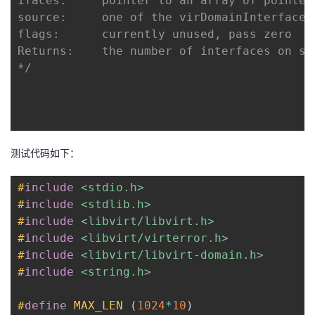
ifaces:		pointer to an array of pointers pointing to interface objects

source:		one of the virDomainInterfaceAddressesSource constants

flags:		currently unused, pass zero

Returns:	the number of interfaces on success, -1 in case of error.

*/
测试代码如下：
#
include
<stdio.h>
#
include
<stdlib.h>
#
include
<libvirt/libvirt.h>
#
include
<libvirt/virterror.h>
#
include
<libvirt/libvirt-domain.h>
#
include
<string.h>
#
define
MAX_LEN
(
1024
*
10
)