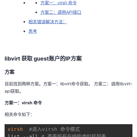
方案一：virsh 命令
者
方案二：调用API接口
相关错误解决方法：
我
思考
的
我
博
的
我
libvirt 获取 guest账户的IP方案
客
论
的
我
方案
目前找到两种方案。方案一：libvirt命令获取。 方案二：调用libvirt-
坛
圈
的
我
api获取。
子
直
的
我
方案一：virsh 命令
我
播
活
的
相关命令如下：
我
动
关
的
virsh
#进入virsh 命令模式
list --all 
# 查看所有在线的虚拟机列表