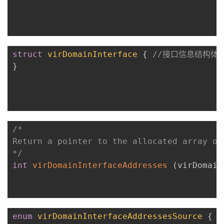
struct
virDomainInterface
{
}
/*

Return a pointer to the allocated array of
*/
int
virDomainInterfaceAddresses
(
virDomain
enum
virDomainInterfaceAddressesSource
{