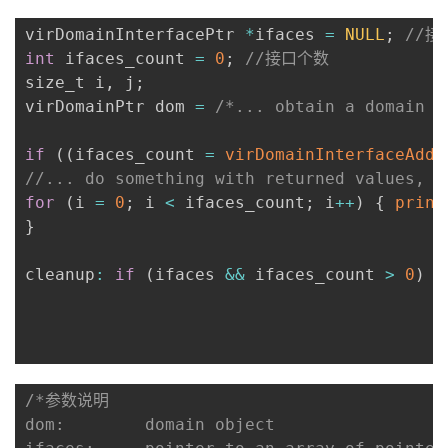
virDomainInterfacePtr 
*
ifaces 
=
NULL
;
//接
int
 ifaces_count 
=
0
;
//接口个数
size_t i
,
 j
;
virDomainPtr dom 
=
/*... obtain a domain h
if
(
(
ifaces_count 
=
virDomainInterfaceAddr
//... do something with returned values, f
for
(
i 
=
0
;
 i 
<
 ifaces_count
;
 i
++
)
{
print
}
cleanup
:
if
(
ifaces 
&&
 ifaces_count 
>
0
)
f
/*参数说明

dom:		domain object
