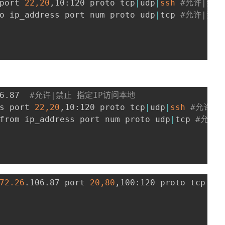
port 
22,20
,10:120 proto tcp
|
udp
|
ssh
#允许|禁止
o ip_address port num proto udp
|
tcp 
#允许|禁止
6.87  
#允许|禁止 指定IP访问本地
s port 
22,20
,10:120 proto tcp
|
udp
|
ssh
#允许|禁
from ip_address port num proto udp
|
tcp 
#允许|
72.26
.106.87 port 
20,80
,100:120 proto tcp to