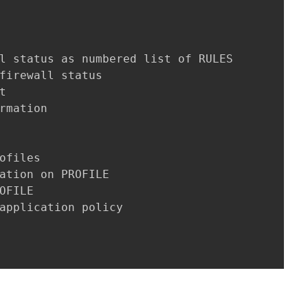
l status as numbered list of RULES

firewall status



rmation

ofiles

ation on PROFILE

OFILE

application policy
