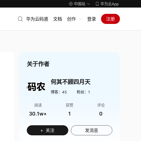
中国站
华为云App
华为云码道
文档
创作
登录
注册
关于作者
何其不顾四月天
博客：
45
粉丝：
1
阅读
获赞
评论
30.1w+
1
0
+ 关注
发消息