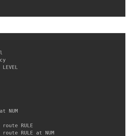


cy

 LEVEL

at NUM

 route RULE

 route RULE at NUM
