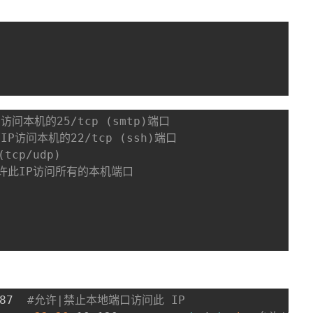
访问本机的25/tcp (smtp)端口
P访问本机的22/tcp (ssh)端口
tcp/udp)
许此IP访问所有的本机端口
87  
#允许|禁止本地端口访问此 IP