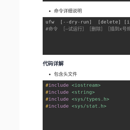
命令详细说明
ufw  
[
--dry-run
]
[
delete
]
[
i
#命令 ［–试运行］［删除］［插到x号规
代码详解
包含头文件
#
include
<iostream>
#
include
<string>
#
include
<sys/types.h>
#
include
<sys/stat.h>