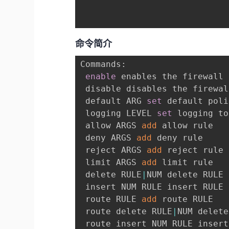
命令简介
Commands:

enable
 enables the firewall

 disable disables the firewall
 default ARG 
set
 default poli
 logging LEVEL 
set
 logging to
 allow ARGS 
add
 allow rule

 deny ARGS 
add
 deny rule

 reject ARGS 
add
 reject rule

 limit ARGS 
add
 limit rule

 delete RULE
|
NUM delete RULE

 insert NUM RULE insert RULE 
 route RULE 
add
 route RULE

 route delete RULE
|
NUM delete
 route insert NUM RULE insert