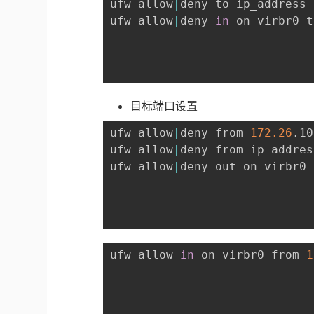
ufw allow
|
deny to ip_address 
ufw allow
|
deny 
in
 on virbr0 t
目标端口设置
ufw allow
|
deny from 
172.26
.10
ufw allow
|
deny from ip_addres
ufw allow
|
deny out on virbr0 
ufw allow 
in
 on virbr0 from 
1