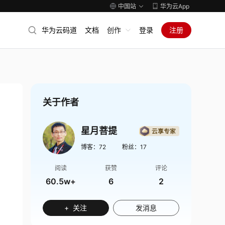
中国站
华为云App
华为云码道
文档
创作
登录
注册
关于作者
星月菩提
博客：
72
粉丝：
17
阅读
获赞
评论
60.5w+
6
2
+ 关注
发消息