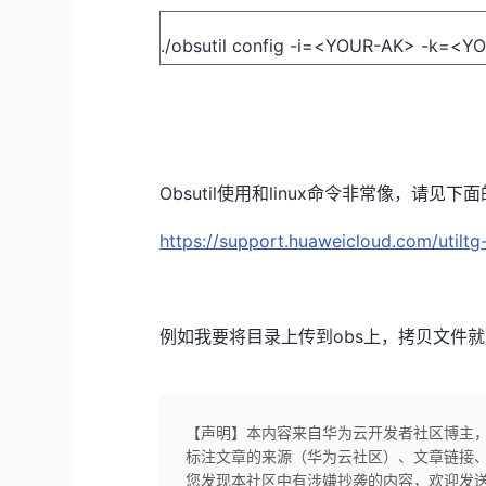
./obsutil config -i=<YOUR-AK> -k=<Y
Obsutil
使用和
linux
命令非常像，请见下面
https://support.huaweicloud.com/utiltg
例如我要将目录上传到
obs
上，拷贝文件就
【声明】本内容来自华为云开发者社区博主
标注文章的来源（华为云社区）、文章链接
您发现本社区中有涉嫌抄袭的内容，欢迎发