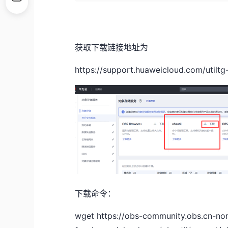
获取下载链接地址为
https://support.huaweicloud.com/utiltg
下载命令：
wget https://obs-community.obs.cn-nor