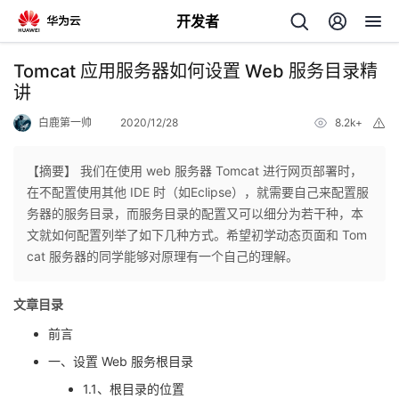
开发者
返
Tomcat 应用服务器如何设置 Web 服务目录精
回
讲
白鹿第一帅
2020/12/28
8.2k+
举
报
【摘要】 我们在使用 web 服务器 Tomcat 进行网页部署时，
在不配置使用其他 IDE 时（如Eclipse），就需要自己来配置服
个
务器的服务目录，而服务目录的配置又可以细分为若干种，本
文就如何配置列举了如下几种方式。希望初学动态页面和 Tom
我
人
cat 服务器的同学能够对原理有一个自己的理解。
的
主
文章目录
前言
开
页
一、设置 Web 服务根目录
发
1.1、根目录的位置