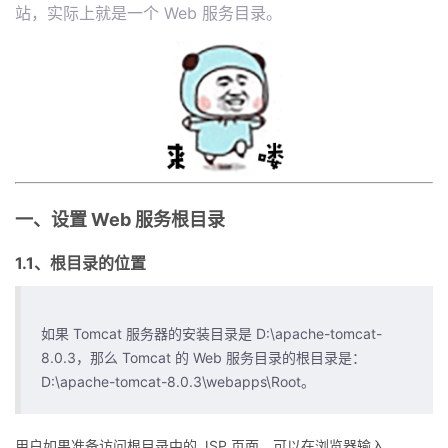
站，实际上就是一个 Web 服务目录。
我
注
的
开
的
Programs
发
支
者
持
学
我
一、设置 Web 服务根目录
堂
1.1、根目录的位置
的
我
我
技
的
的
我
如果 Tomcat 服务器的安装目录是 D:\apache-tomcat-
8.0.3，那么 Tomcat 的 Web 服务目录的根目录是：
术
云
课
的
我
D:\apache-tomcat-8.0.3\webapps\Root。
支
声
程
认
的
我
用户如果准备访问根目录中的 JSP 页面，可以在浏览器输入