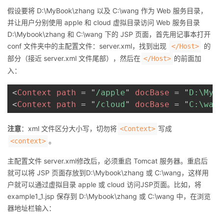
假设要将 D:\MyBook\zhang 以及 C:\wang 作为 Web 服务目录，
并让用户分别使用 apple 和 cloud 虚拟目录访问 Web 服务目录
D:\Mybook\zhang 和 C:\wang 下的 JSP 页面，首先用记事本打开
conf 文件夹中的主配置文件：server.xml，找到出现
的
</Host>
部分（接近 server.xml 文件尾部），然后在
的前面加
</Host>
入：
<
Context
path
=
"
/apple
"
docBase
=
"
D:\MyB
<
Context
path
=
"
/cloud
"
docBase
=
"
C:\wan
注意
：xml 文件区分大小写，切勿将
写成
<Context>
。
<context>
主配置文件 server.xml修改后，必须重启 Tomcat 服务器。重启后
就可以将 JSP 页面存放到D:\Mybook\zhang 或 C:\wang，这样用
户就可以通过虚拟目录 apple 或 cloud 访问JSP页面。比如，将
example1_1.jsp 保存到 D:\Mybook\zhang 或 C:\wang 中，在浏览
器地址栏输入：