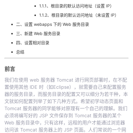
1.1.1、根目录的默认访问地址（设置 IP）
者
1.1.2、根目录的默认访问地址（未设置 IP）
二、设置 webapps 下的 Web 服务目录
我
三、新建 Web 服务目录
的
我
四、设置相对目录
总结
博
的
我
客
论
的
我
前言
我们在使用 web 服务器 Tomcat 进行网页部署时，在不配
坛
圈
的
我
置使用其他 IDE 时（如Eclipse），就需要自己来配置服务
器的服务目录，而服务目录的配置又可以细分为若干种，本
子
直
的
我
文就如何配置列举了如下几种方式。希望初学动态页面和
Tomcat 服务器的同学能够对原理有一个自己的理解。我们
我
播
活
的
必须将编写好的 JSP 文件保存到 Tomcat 服务器的某个
Web 服务目录中，只有这样，远程的用户才能通过浏览器
我
动
关
的
访问该 Tomcat 服务器上的 JSP 页面。人们常说的一个网