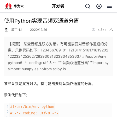
开发者
返
使用Python实现音频双通道分离
回
泽宇-Li
2020/12/26
4.3k+
举
报
【摘要】 某些音频是双方对话，有可能需要对音频作通道的分
离。示例代码如下：12345678910111213141516171819202
122232425262728293031323334353637 #!/usr/bin/env
个
python# -*- coding: utf-8 -*-"""音频双通道分离"""import sy
simport numpy as npfrom scipy.io ...
我
人
某些音频是双方对话，有可能需要对音频作通道的分离。
我
的
主
示例代码如下：
我
的
开
页
1
#!/usr/bin/env python
2
我
的
开
发
# -*- coding: utf-8 -*-