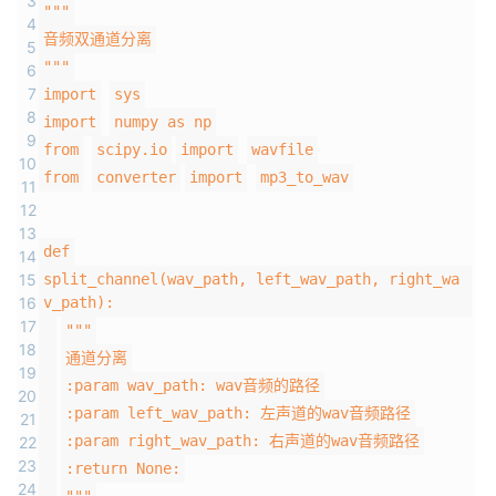
3
"""
4
的
Programs
发
者
音频双通道分离
5
"""
6
支
者
我
7
import
sys
8
import
numpy as np
9
持
学
的
我
from
scipy.io
import
wavfile
10
from
converter
import
mp3_to_wav
11
我
堂
博
的
我
12
13
的
我
def
客
论
的
我
我
14
15
split_channel(wav_path, left_wav_path, right_wa
16
v_path):
技
的
坛
圈
的
我
的
我
17
"""
18
术
云
子
直
的
我
通道分离
课
的
我
19
:param wav_path: wav音频的路径
20
支
声
播
活
的
程
认
的
我
:param left_wav_path: 左声道的wav音频路径
21
:param right_wav_path: 右声道的wav音频路径
22
持
建
动
关
23
证
实
的
:return None:
24