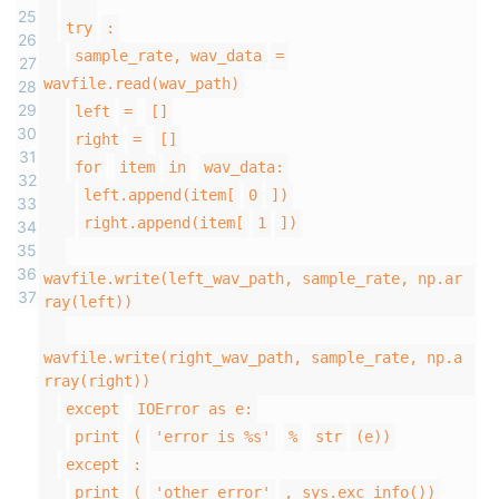
"""
25
议
注
验
收
try
:
26
sample_rate, wav_data
=
27
藏
wavfile.read(wav_path)
28
29
left
=
[]
30
right
=
[]
31
for
item
in
wav_data:
32
left.append(item[
0
])
33
right.append(item[
1
])
34
35
36
wavfile.write(left_wav_path, sample_rate, np.ar
37
ray(left))
wavfile.write(right_wav_path, sample_rate, np.a
rray(right))
except
IOError as e:
print
(
'error is %s'
%
str
(e))
except
:
print
(
'other error'
, sys.exc_info())