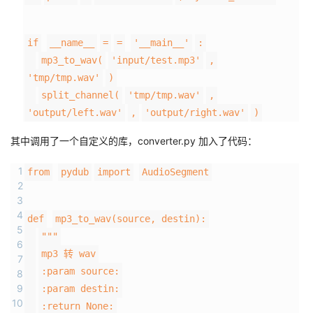
if
__name__
=
=
'__main__'
:
mp3_to_wav(
'input/test.mp3'
,
'tmp/tmp.wav'
)
split_channel(
'tmp/tmp.wav'
,
'output/left.wav'
,
'output/right.wav'
)
其中调用了一个自定义的库，converter.py 加入了代码：
1
from
pydub
import
AudioSegment
2
3
4
def
mp3_to_wav(source, destin):
5
"""
6
mp3 转 wav
7
:param source:
8
9
:param destin:
10
:return None: