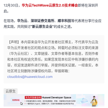
持
建
证
实
的
12月30日，
华为云TechWave云原生2.0技术峰会
即将在深圳开
启。
议
验
收
在现场，
华为云
、
深圳证券交易所
、
顺丰科技
等代表将分享行业应
藏
用实践，共同探讨
“新云原生企业”
的成长之道。
【声明】本内容来自华为云开发者社区博主，不代表华为云及
华为云开发者社区的观点和立场。转载时必须标注文章的来源
（华为云社区）、文章链接、文章作者等基本信息，否则作者
和本社区有权追究责任。如果您发现本社区中有涉嫌抄袭的内
容，欢迎发送邮件进行举报，并提供相关证据，一经查实，本
社区将立刻删除涉嫌侵权内容，举报邮箱：
cloudbbs@huaweicloud.com
云原生