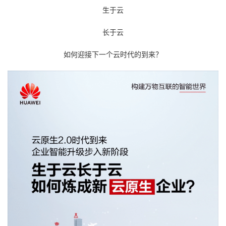
生于云
者
长于云
我
如何迎接下一个云时代的到来？
的
我
博
的
我
客
论
的
我
坛
圈
的
我
子
直
的
我
我
播
活
的
我
动
关
的