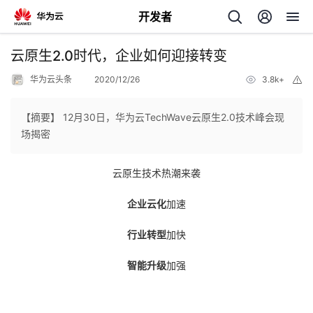
开发者
返
云原生2.0时代，企业如何迎接转变
回
华为云头条
2020/12/26
3.8k+
举
报
【摘要】 12月30日，华为云TechWave云原生2.0技术峰会现
场揭密
个
云原生技术热潮来袭
我
人
企业云化
加速
的
主
行业转型
加快
智能升级
加强
开
页
发