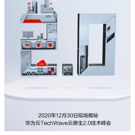
我
注
的
开
的
Programs
发
支
者
持
学
我
堂
的
我
我
技
的
的
我
术
云
课
的
我
支
声
程
认
的
我