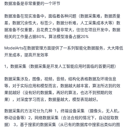
数据准备是非常重要的一个环节
的
Programs
发
者
数据准备在现实准备中，面临着各种问题（数据采集难，数据质量
差，数据冗余性大，标签少，数据分析难，人工采集成本大等）数
支
者
我
据准备不仅重要，且花费工作量非常大，往往在项目开发中，数据
相关的工作量占据80%，算法模型准备占据20%
持
学
的
我
ModelArts在数据管理方面提供了一系列智能化数据服务，大大降低
我
堂
博
的
我
开发成本，提高开发效率
的
我
客
论
的
我
我
1，数据采集（数据采集是开发人工智能应用时面临的首要问题）
技
的
数据采集涉及，图像，视频，音频，结构化表格数据及环境信息
坛
圈
的
我
的
我
等，对于实际应用和模型而言，数据越大越丰富，算法所达到的效
术
云
果就越好（没有好的数据集，再好的算法，也达不到预期的效
子
直
的
我
课
的
我
果），对深度学习而言，数据量越大，模型表现越好。
支
声
播
活
的
程
认
的
我
数据采集的方法可分为几种 1，终端设备采集 （摄像头，无人机，
移动设备等）2，网络数据采集（合法合规的情况下，自动捉取数
持
建
动
关
证
实
的
据） 3，基于搜索的数据采集（从已有的数据库中搜索出类似的图