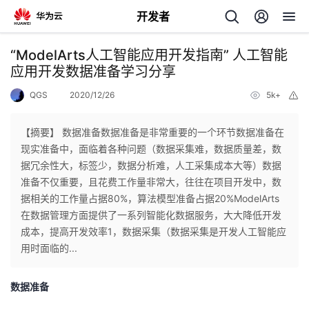
开发者
返
“ModelArts人工智能应用开发指南” 人工智能
回
应用开发数据准备学习分享
QGS
2020/12/26
5k+
举
报
【摘要】 数据准备数据准备是非常重要的一个环节数据准备在
现实准备中，面临着各种问题（数据采集难，数据质量差，数
个
据冗余性大，标签少，数据分析难，人工采集成本大等）数据
准备不仅重要，且花费工作量非常大，往往在项目开发中，数
我
人
据相关的工作量占据80%，算法模型准备占据20%ModelArts
在数据管理方面提供了一系列智能化数据服务，大大降低开发
我
的
主
成本，提高开发效率1，数据采集（数据采集是开发人工智能应
用时面临的...
我
的
开
页
数据准备
我
的
开
发