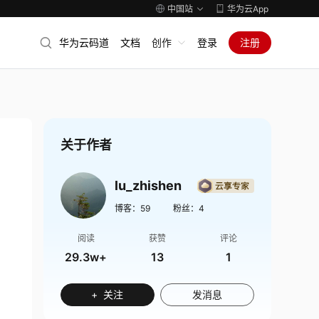
中国站
华为云App
华为云码道
文档
创作
登录
注册
关于作者
lu_zhishen
博客：
59
粉丝：
4
阅读
获赞
评论
29.3w+
13
1
+ 关注
发消息