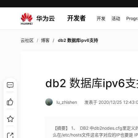
开发者
开发
活动
Prog
云社区
博客
db2 数据库ipv6支持
db2 数据库ipv6
lu_zhishen
发表于 2020/12/25 12:43:
【摘要】 1、 DB2 中db2nodes.cf
么在/etc/hosts文件这名字对应的IP也要