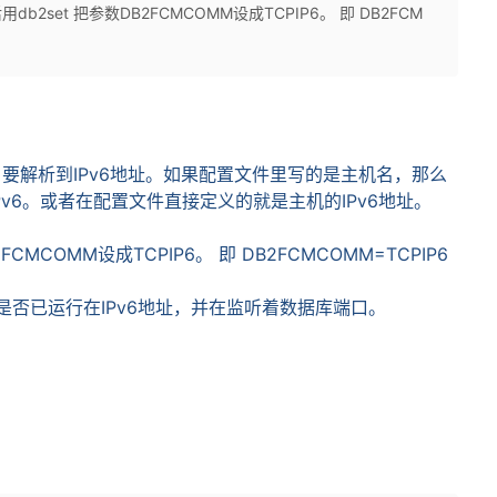
用db2set 把参数DB2FCMCOMM设成TCPIP6。 即 DB2FCM
名要解析到
IPv6
地址。如果配置文件里写的是主机名，那么
Pv6
。或者在配置文件直接定义的就是主机的
IPv6
地址。
2FCMCOMM
设成
TCPIP6
。
即
DB2FCMCOMM=TCPIP6
是否已运行在
IPv6
地址，并在监听着数据库端口。