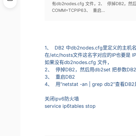
有db2nodes.cfg 文件，2、 停掉DB2，然后
COMM=TCPIP63、 重启...
1
、
DB2
中
db2nodes.cfg
里定义的主机
在
/etc/hosts
文件这名字对应的
IP
也要是
I
如果没有db2nodes.cfg 文件，
2
、
停掉
DB2
，然后用
db2set
把参数
DB
3
、
重启
DB2
4
、
用“
netstat -an | grep db2
”查看
DB2
关闭ipv6防火墙
service ip6tables stop