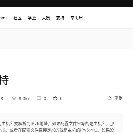
rams
社区
学堂
大赛
支持
茶思屋
支持
举报
08
8.3k+
0
0
g里定义的主机名要解析到IPv6地址。如果配置文件里写的是主机名，那
是 IPv6。或者在配置文件直接定义的就是主机的IPv6地址。如果没