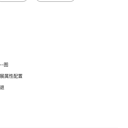
--图
支扩展属性配置
回退