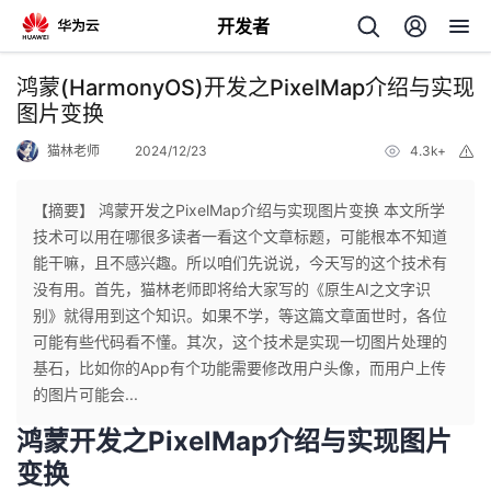
开发者
返
鸿蒙(HarmonyOS)开发之PixelMap介绍与实现
回
图片变换
猫林老师
2024/12/23
4.3k+
举
报
【摘要】 鸿蒙开发之PixelMap介绍与实现图片变换 本文所学
技术可以用在哪很多读者一看这个文章标题，可能根本不知道
个
能干嘛，且不感兴趣。所以咱们先说说，今天写的这个技术有
没有用。首先，猫林老师即将给大家写的《原生AI之文字识
我
人
别》就得用到这个知识。如果不学，等这篇文章面世时，各位
可能有些代码看不懂。其次，这个技术是实现一切图片处理的
的
主
基石，比如你的App有个功能需要修改用户头像，而用户上传
的图片可能会...
开
页
鸿蒙开发之PixelMap介绍与实现图片
变换
发