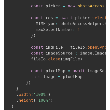
const
 picker 
=
new
photoAccessHe
const
 res 
=
await
 picker
.
select
(
            MIMEType
:
 photoAccessHelper
.
Ph
            maxSelectNumber
:
1
}
)
const
 imgFile 
=
 fileIo
.
openSync
(
const
 imageSource 
:
 image
.
ImageS
          fileIo
.
close
(
imgFile
)
const
 pixelMap 
=
await
 imageSour
this
.
image 
=
 pixelMap

}
)
}
.
width
(
'100%'
)
.
height
(
'100%'
)
}