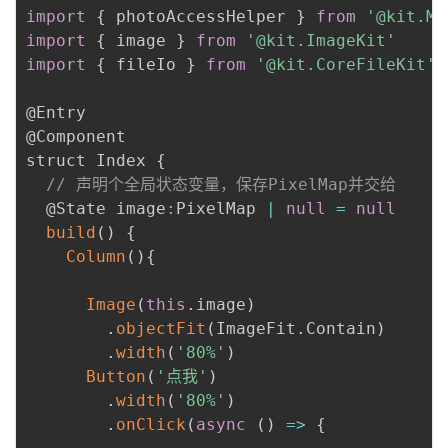
import
{
 photoAccessHelper 
}
from
'@kit.Me
import
{
 image 
}
from
'@kit.ImageKit'
import
{
 fileIo 
}
from
'@kit.CoreFileKit'
@Entry

@Component

struct Index 
{
// 声明个全局状态变量，保存PixelMap并交给
  @State image
:
PixelMap 
|
null
=
null
build
(
)
{
Column
(
)
{
Image
(
this
.
image
)
.
objectFit
(
ImageFit
.
Contain
)
.
width
(
'80%'
)
Button
(
'点我'
)
.
width
(
'80%'
)
.
onClick
(
async
(
)
=>
{