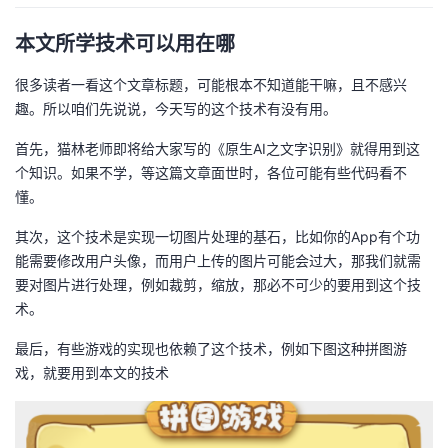
者
本文所学技术可以用在哪
我
很多读者一看这个文章标题，可能根本不知道能干嘛，且不感兴
趣。所以咱们先说说，今天写的这个技术有没有用。
的
我
首先，猫林老师即将给大家写的《原生AI之文字识别》就得用到这
个知识。如果不学，等这篇文章面世时，各位可能有些代码看不
博
的
我
懂。
客
论
的
我
其次，这个技术是实现一切图片处理的基石，比如你的App有个功
能需要修改用户头像，而用户上传的图片可能会过大，那我们就需
坛
圈
的
我
要对图片进行处理，例如裁剪，缩放，那必不可少的要用到这个技
术。
子
直
的
我
最后，有些游戏的实现也依赖了这个技术，例如下图这种拼图游
我
播
活
的
戏，就要用到本文的技术
我
动
关
的