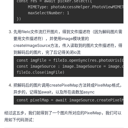
const res = await picker.select({

     MIMEType: photoAccessHelper.PhotoViewMIMETyp
     maxSelectNumber: 1

先用fileIo文件流打开图片，得到文件描述符（因为解码图片需
要用文件描述符），并使用image模块里的
createImageSource方法，传入读取到的图片文件描述符，得
到解码后的图片，完了后记得关闭io流
const imgFile = fileIo.openSync(res.photoUris[0],
const imageSource : image.ImageSource = image.cre
把解码后的图片调用createPixelMap方法转成PixelMap格式，
异步的，记得加await，以及所在函数加async
经过这五步，我们就得到了一个图片所对应的PixelMap，我们可以
用如下代码测试：