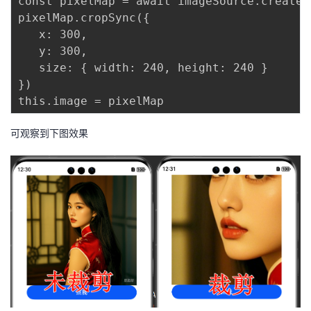
const pixelMap = await imageSource.createPi
pixelMap.cropSync({

   x: 300,

   y: 300,

   size: { width: 240, height: 240 }

})

可观察到下图效果