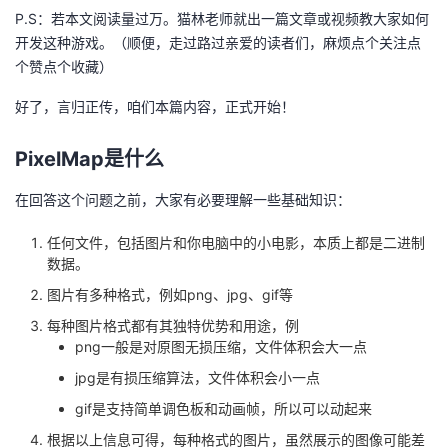
持
建
证
实
的
P.S：若本文阅读量过万。猫林老师就出一篇文章或视频教大家如何
开发这种游戏。（顺便，走过路过亲爱的读者们，麻烦点个关注点
议
验
收
个赞点个收藏）
好了，言归正传，咱们本篇内容，正式开始！
藏
PixelMap是什么
在回答这个问题之前，大家有必要理解一些基础知识：
任何文件，包括图片和你电脑中的小电影，本质上都是二进制
数据。
图片有多种格式，例如png、jpg、gif等
每种图片格式都有其独特优势和用途，例
png一般是对原图无损压缩，文件体积会大一点
jpg是有损压缩算法，文件体积会小一点
gif是支持简单调色板和动画帧，所以可以动起来
根据以上信息可得，每种格式的图片，虽然展示的图像可能差