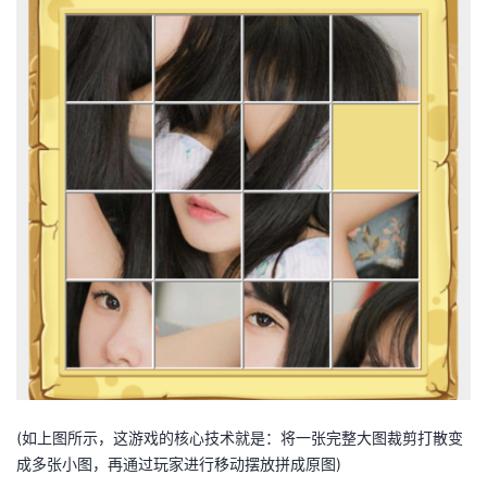
我
注
的
开
的
Programs
发
支
者
持
学
我
堂
的
我
我
技
的
的
我
术
云
课
的
我
(如上图所示，这游戏的核心技术就是：将一张完整大图裁剪打散变
支
声
程
认
的
我
成多张小图，再通过玩家进行移动摆放拼成原图)