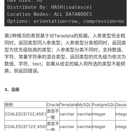
Has OIDs: no

Distribute By: HASH(coalesce)

Location Nodes: ALL DATANODES

Options: orientation=row, compression=no
第2种情况的表现基于对Teradata的拓展。入参类型完全相
同时，返回类型同入参类型；入参类型分类相同时，返回类
型为优先级较高的类型；入参类型分类不同时，支持数值、
字符、常量字符串的混合类型，返回类型的优先级为依次为
数值、字符、text；如果从给定的输入到所选的类型不能转
换，则返回错误。
3、总结
用例
Oracle
Teradata
MySQL
PostgreSQL
Gaussdb
类型不
COALESCE(123,'456')
varchar
varchar
integer
integer
一致
类型不
COALESCE('123',456)
varchar
varchar
integer
integer
一致