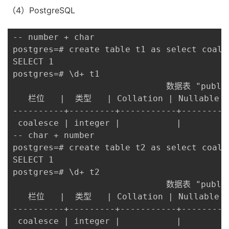
（4）PostgreSQL
-- number + char

postgres=# create table t1 as select coales
SELECT 1

postgres=# \d+ t1

                              数据表 "public
   栏位   |  类型   | Collation | Nullable
----------+---------+-----------+---------
 coalesce | integer |           |         
-- char + number

postgres=# create table t2 as select coales
SELECT 1

postgres=# \d+ t2

                              数据表 "public
   栏位   |  类型   | Collation | Nullable
----------+---------+-----------+---------
 coalesce | integer |           |         