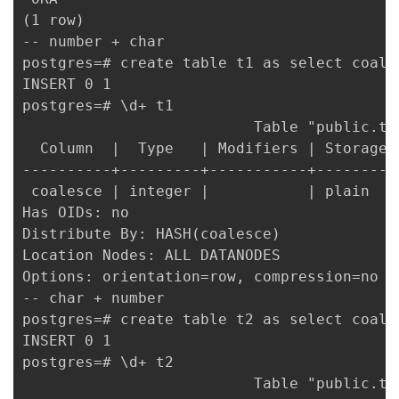
(1 row)

-- number + char

postgres=# create table t1 as select coales
INSERT 0 1

postgres=# \d+ t1

                          Table "public.t1"
  Column  |  Type   | Modifiers | Storage 
----------+---------+-----------+---------
 coalesce | integer |           | plain   |
Has OIDs: no

Distribute By: HASH(coalesce)

Location Nodes: ALL DATANODES

Options: orientation=row, compression=no

-- char + number

postgres=# create table t2 as select coales
INSERT 0 1

postgres=# \d+ t2

                          Table "public.t2"