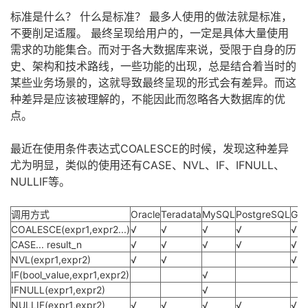
标准是什么？ 什么是标准？ 最多人使用的做法就是标准，
者
不要削足适履。 最终呈现给用户的，一定是具体大量使用
需求的功能集合。而对于各大数据库来说，
受限于自身的历
我
史、架构和技术路线，一些功能的出现，总是结合着当时的
某些业务场景的，这就导致
最终呈现的形式会有差异。而这
的
我
种差异是应该被理解的，不能因此而忽略
各大数据库的优
点。
博
的
我
最近在使用条件表达式COALESCE的时候，发现这种差异
客
论
的
我
尤为明显，
类似的使用还有CASE、NVL、IF、IFNULL、
NULLIF等。
坛
圈
的
我
调用方式
Oracle
Teradata
MySQL
PostgreSQL
Ga
子
直
的
我
COALESCE(expr1,expr2...)
√
√
√
√
√
CASE... result_n
√
√
√
√
√
我
播
活
的
NVL
(expr1,expr2)
√
√
√
IF(bool_value,expr1,expr2)
√
我
动
关
的
IFNULL
(expr1,expr2)
√
NULLIF
(expr1,expr2)
√
√
√
√
√