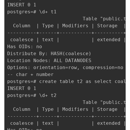
INSERT 0 1

postgres=# \d+ t1

                          Table "public.t1"
  Column  | Type | Modifiers | Storage  | 
----------+------+-----------+----------+-
 coalesce | text |           | extended |  
Has OIDs: no

Distribute By: HASH(coalesce)

Location Nodes: ALL DATANODES

Options: orientation=row, compression=no

-- char + number

postgres=# create table t2 as select coales
INSERT 0 1

postgres=# \d+ t2

                          Table "public.t2"
  Column  | Type | Modifiers | Storage  | 
----------+------+-----------+----------+-
 coalesce | text |           | extended |  