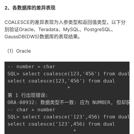
持
建
证
实
的
2、各数据库的差异表现
议
验
收
COALESCE的差异表现为入参类型和返回值类型，以下分
别验证
Oracle、Teradata、MySQL、PostgreSQL、
藏
GaussDB(DWS)数据库的表现结果。
（1）Oracle
-- number + char

SQL> select coalesce(123,'456') from dual;

select coalesce(123,'456') from dual

                    *

第 1 行出现错误:

ORA-00932: 数据类型不一致: 应为 NUMBER, 但却获得 
-- char + number

SQL> select coalesce('123',456) from dual;

select coalesce('123',456) from dual

                      *
