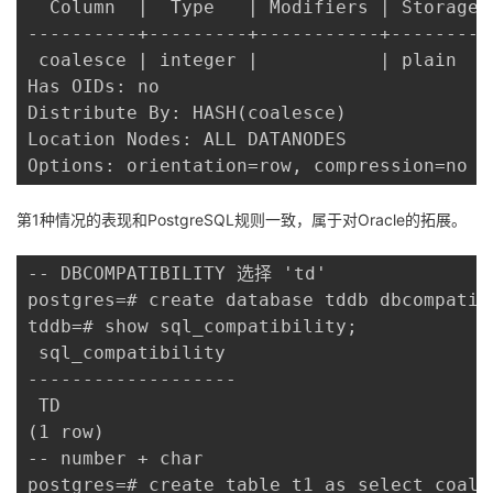
  Column  |  Type   | Modifiers | Storage 
----------+---------+-----------+---------
 coalesce | integer |           | plain   |
Has OIDs: no

Distribute By: HASH(coalesce)

Location Nodes: ALL DATANODES

Options: orientation=row, compression=no
第1种情况的表现和PostgreSQL规则一致，属于对Oracle的拓展。
-- DBCOMPATIBILITY 选择 'td'

postgres=# create database tddb dbcompatibi
tddb=# show sql_compatibility;

 sql_compatibility

-------------------

 TD

(1 row)

-- number + char

postgres=# create table t1 as select coales