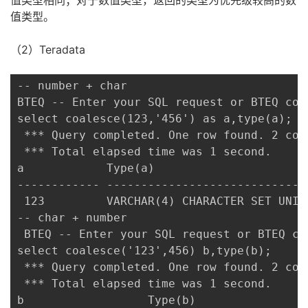
值类型相同；
对于数值类型
，返回的类型为优先级较高的数
值类型
。
（2）Teradata
-- number + char

BTEQ -- Enter your SQL request or BTEQ comm
select coalesce(123,'456') as a,type(a);

 *** Query completed. One row found. 2 colu
 *** Total elapsed time was 1 second.

a            Type(a)

------------ -----------------------------
 123         VARCHAR(4) CHARACTER SET UNICO
-- char + number

 BTEQ -- Enter your SQL request or BTEQ com
select coalesce('123',456) b,type(b);

 *** Query completed. One row found. 2 colu
 *** Total elapsed time was 1 second.

b                  Type(b)
