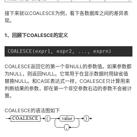
我
注
的
开
接下来就以COALESCE为例，看下各数据库之间的差异表
现。
的
Programs
发
1、回顾下
COALESCE的定义
支
者
持
COALESCE(expr1, expr2, ..., exprn)
学
COALESCE返回它的第一个非NULL的参数值。如果参数都
我
堂
为NULL，则返回
NULL。它常用于在显示数据时用缺省值
替换NULL。和CASE表达式一样，COALESCE只计算用来
的
我
我
判断结果的参数，即在第一个非空参数右边的参数不会被计
算。
技
的
的
我
COALESCE的语法图如下
术
云
课
的
我
支
声
程
认
的
我