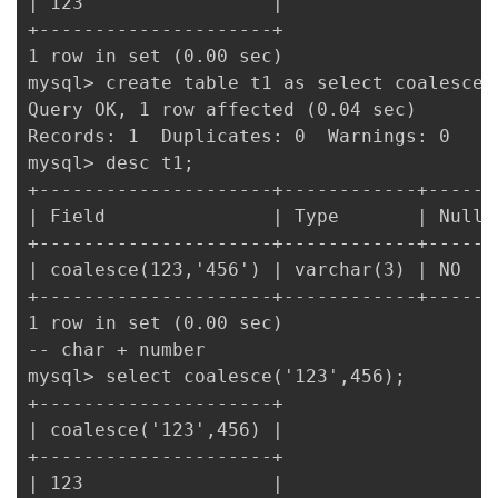
| 123                 |

+---------------------+

1 row in set (0.00 sec)

mysql> create table t1 as select coalesce(1
Query OK, 1 row affected (0.04 sec)

Records: 1  Duplicates: 0  Warnings: 0

mysql> desc t1;

+---------------------+------------+------
| Field               | Type       | Null 
+---------------------+------------+------
| coalesce(123,'456') | varchar(3) | NO   
+---------------------+------------+------
1 row in set (0.00 sec)

-- char + number

mysql> select coalesce('123',456);

+---------------------+

| coalesce('123',456) |

+---------------------+

| 123                 |
