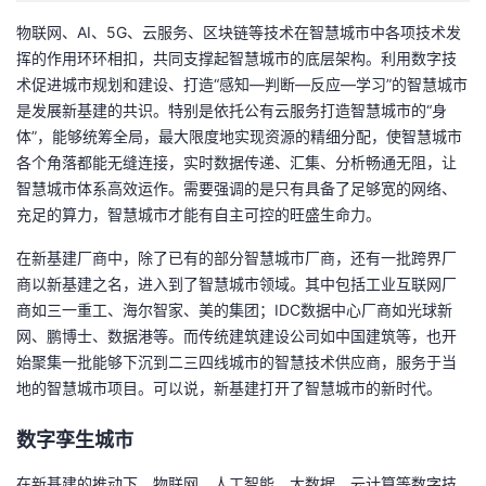
物联网、AI、5G、云服务、区块链等技术在智慧城市中各项技术发
挥的作用环环相扣，共同支撑起智慧城市的底层架构。利用数字技
术促进城市规划和建设、打造“感知—判断—反应—学习”的智慧城市
是发展新基建的共识。特别是依托公有云服务打造智慧城市的“身
体”，能够统筹全局，最大限度地实现资源的精细分配，使智慧城市
各个角落都能无缝连接，实时数据传递、汇集、分析畅通无阻，让
智慧城市体系高效运作。需要强调的是只有具备了足够宽的网络、
充足的算力，智慧城市才能有自主可控的旺盛生命力。
在新基建厂商中，除了已有的部分智慧城市厂商，还有一批跨界厂
商以新基建之名，进入到了智慧城市领域。其中包括工业互联网厂
商如三一重工、海尔智家、美的集团；IDC数据中心厂商如光球新
网、鹏博士、数据港等。而传统建筑建设公司如中国建筑等，也开
始聚集一批能够下沉到二三四线城市的智慧技术供应商，服务于当
地的智慧城市项目。可以说，新基建打开了智慧城市的新时代。
数字孪生城市
在新基建的推动下，物联网、人工智能、大数据、云计算等数字技