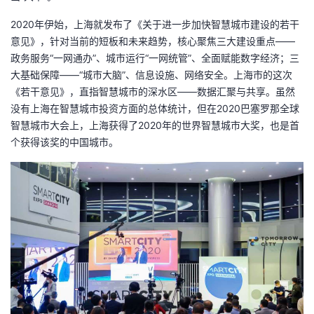
我
注
的
开
2020年伊始，上海就发布了《关于进一步加快智慧城市建设的若干
意见》，针对当前的短板和未来趋势，核心聚焦三大建设重点——
的
Programs
发
政务服务“一网通办”、城市运行“一网统管”、全面赋能数字经济；三
大基础保障——“城市大脑”、信息设施、网络安全。上海市的这次
支
者
《若干意见》，直指智慧城市的深水区——数据汇聚与共享。虽然
没有上海在智慧城市投资方面的总体统计，但在2020巴塞罗那全球
持
学
智慧城市大会上，上海获得了2020年的世界智慧城市大奖，也是首
个获得该奖的中国城市。
我
堂
的
我
我
技
的
的
我
术
云
课
的
我
支
声
程
认
的
我