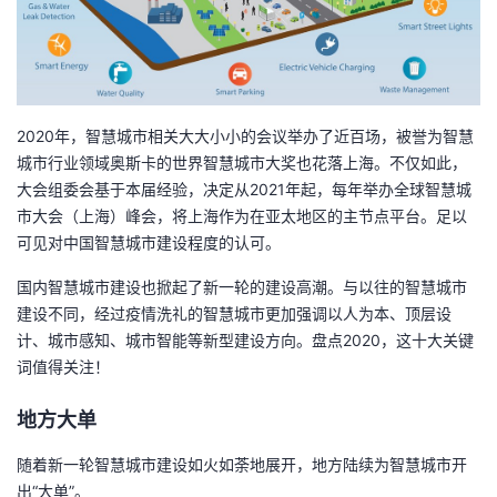
者
我
2020年，智慧城市相关大大小小的会议举办了近百场，被誉为智慧
的
我
城市行业领域奥斯卡的世界智慧城市大奖也花落上海。不仅如此，
大会组委会基于本届经验，决定从2021年起，每年举办全球智慧城
博
的
我
市大会（上海）峰会，将上海作为在亚太地区的主节点平台。足以
可见对中国智慧城市建设程度的认可。
客
论
的
我
国内智慧城市建设也掀起了新一轮的建设高潮。与以往的智慧城市
坛
圈
的
我
建设不同，经过疫情洗礼的智慧城市更加强调以人为本、顶层设
计、城市感知、城市智能等新型建设方向。盘点2020，这十大关键
子
直
的
我
词值得关注！
我
播
活
的
地方大单
随着新一轮智慧城市建设如火如荼地展开，地方陆续为智慧城市开
我
动
关
的
出“大单”。