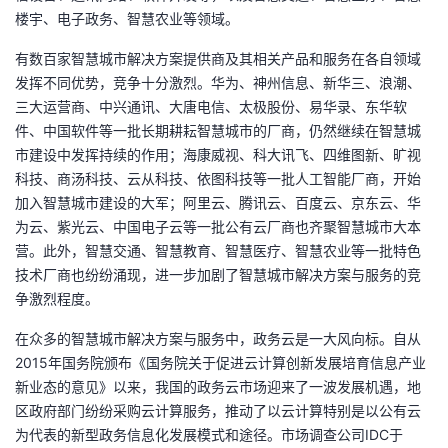
楼宇、电子政务、智慧农业等领域。
有数百家智慧城市解决方案提供商及其相关产品和服务在各自领域
发挥不同优势，竞争十分激烈。华为、神州信息、新华三、浪潮、
三大运营商、中兴通讯、大唐电信、太极股份、易华录、东华软
件、中国软件等一批长期耕耘智慧城市的厂商，仍然继续在智慧城
市建设中发挥持续的作用；海康威视、科大讯飞、四维图新、旷视
科技、商汤科技、云从科技、依图科技等一批人工智能厂商，开始
加入智慧城市建设的大军；阿里云、腾讯云、百度云、京东云、华
为云、紫光云、中国电子云等一批公有云厂商也齐聚智慧城市大本
营。此外，智慧交通、智慧教育、智慧医疗、智慧农业等一批特色
技术厂商也纷纷涌现，进一步加剧了智慧城市解决方案与服务的竞
争激烈程度。
在众多的智慧城市解决方案与服务中，政务云是一大风向标。自从
2015年国务院颁布《国务院关于促进云计算创新发展培育信息产业
新业态的意见》以来，我国的政务云市场迎来了一波发展机遇，地
区政府部门纷纷采购云计算服务，推动了以云计算特别是以公有云
为代表的新型政务信息化发展模式和途径。市场调查公司IDC于