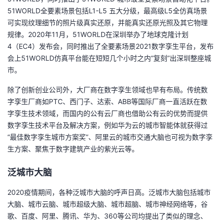
51WORLD全要素场景包括L1-L5 五大分级，最高级L5全仿真场景
可实现纹理细节的照片级真实还原，并能真实还原光照及其它物理
规律。2020年11月，51WORLD在深圳举办了地球克隆计划
4（EC4）发布会，同时推出了全要素场景2021数字孪生平台，发布
会上51WORLD仿真平台能在短短几个小时之内“复刻”出深圳整座城
市。
除了创新创业公司外，大厂商在数字孪生领域也早有布局。传统数
字孪生厂商如PTC、西门子、达索、ABB等国际厂商一直活跃在数
字孪生技术领域，而国内的公有云厂商也借助公有云的优势而提供
数字孪生技术平台及解决方案，例如华为云的城市智能体就获得过
“最佳数字孪生城市方案奖”、阿里云的城市交通大脑也可视为数字孪
生方案、聚焦于数字建筑产业的紫光云等。
泛城市大脑
2020疫情期间，各种泛城市大脑的呼声日高。泛城市大脑包括城市
大脑、城市云脑、城市超级大脑、城市超脑、城市神经网络等，谷
歌、百度、阿里、腾讯、华为、360等公司均提出了类似的理念、