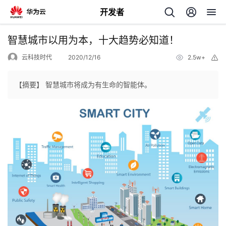
开发者
返
智慧城市以用为本，十大趋势必知道！
回
云科技时代
2020/12/16
2.5w+
举
报
【摘要】 智慧城市将成为有生命的智能体。
个
我
人
的
主
开
页
发