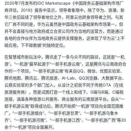
2020年7月发布的IDC Marketscape《中国政务云基础架构市场厂
商评估，2019》报告中显示，领导者象限中，除了华为、浪潮、新
华三依旧延续了领导者地位之外，阿里云也跻身领导者之列。与其
它厂商不同的是，华为云虽然是中国政务云基础架构市场第一，但
并不会直接与地方政府成立合资公司作为当地的运营方，而是通过
各地的合作伙伴为当地政务云提供支撑服务，这体现了华为云“上不
碰应用，下不碰数据”的独特定位。
在智慧城市新玩法中，腾讯走了一条与众不同的路径，这就是“一机
游”。“一机游”最早起源于“一部手机游云南”，这是腾讯与云南政府合
作的一个项目，“一部手机游云南”有来自QQ、微信、优图实验室、
腾讯地图、腾讯云、腾讯旅游、AI-Lab、QQ浏览器、大数据平台、
云鼎实验室的多个部门加入，从设计之初就不同于传统OTA（在线
旅游服务商），而是试图打造一个线上和线下、G端与B端、C端相
连接，涵盖各种旅游公共服务、商业服务的云南旅游平台。自从“一
部手机游云南”取得成功后，腾讯开始把“一机游”项目向全国范围推
广，“一部手机游烟台”、“一部手机游甘肃”、“一部手机游乌鲁木
齐”、“一部手机游河南”、“一部手机游江西”、“一部手机游广西”等20
余个“一机游”项目全面展开。