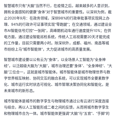
智慧城市只有“大脑”当然不行，在疫情之后，越来越多的人意识到，
拥有全面感知的健康“身体”对于智慧城市的重要性。以深圳为例，截
止2020年9月：在政务领域，深圳98%的行政审批事项实现网上办
理、94%的行政许可证事项实现“零跑腿”；在交通领域，通过建设全
市AI智能信号灯控“一张网”，高峰期机动车通行速度提升10%；在供
电方面，通过建设智能巡检系统，传统人工巡视需要20天才能完成
的工作量，目前只需要两小时。除深圳外，成都、福州、南昌等城
市纷纷上马“城市智能体”，大力促进城市的高质量发展。
智慧城市建设要以公有云为“身体”，以全场景人工智能为“全身神
经”，以泛超级大脑为“大脑”，城市治理还要“身体”、“全身神经”、“大
脑”三位合一，这就是城市智能体。城市智能体是城市物理世界与数
字世界相互映射、协同交互的融合系统，可以实现城市全要素数字
化、城市运行实时状态可视化、城市管理决策协同化和智能化，是
未来城市的新形态。
城市智能体是城市的数字孪生与物理城市通过公有云进行深度连接
与结合，再以人工智能形成二者之间的反馈，从而将城市数字孪生
和物理城市合为一体。城市智能体更强调“大脑”与“五官”、“手脚”的