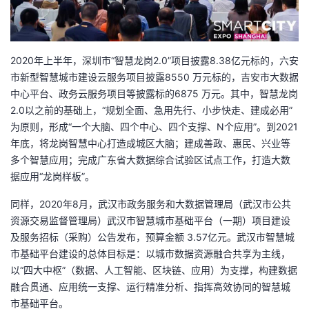
持
建
证
实
的
议
验
收
2020年上半年，深圳市“智慧龙岗2.0”项目披露8.38亿元标的，六安
藏
市新型智慧城市建设云服务项目披露8550 万元标的，吉安市大数据
中心平台、政务云服务项目等披露标的6875 万元。其中，智慧龙岗
2.0以之前的基础上，“规划全面、急用先行、小步快走、建成必用”
为原则，形成“一个大脑、四个中心、四个支撑、N个应用”。到2021
年底，将龙岗智慧中心打造成城区大脑；建成善政、惠民、兴业等
多个智慧应用；完成广东省大数据综合试验区试点工作，打造大数
据应用“龙岗样板”。
同样，2020年8月，武汉市政务服务和大数据管理局（武汉市公共
资源交易监督管理局）武汉市智慧城市基础平台（一期）项目建设
及服务招标（采购）公告发布，预算金额 3.57亿元。武汉市智慧城
市基础平台建设的总体目标是：以城市数据资源融合共享为主线，
以“四大中枢”（数据、人工智能、区块链、应用）为支撑，构建数据
融合贯通、应用统一支撑、运行精准分析、指挥高效协同的智慧城
市基础平台。