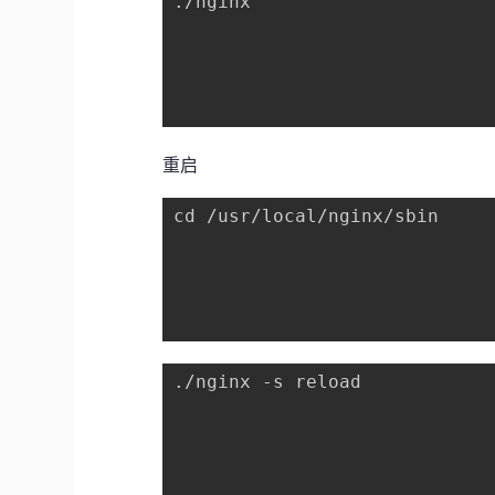
./nginx

重启
cd /usr/local/nginx/sbin

./nginx -s reload
