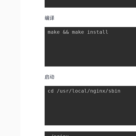
编译
make && make install

启动
cd /usr/local/nginx/sbin
