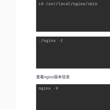
cd /usr/local/nginx/sbin

./nginx -t

查看nginx版本信息
nginx -V
