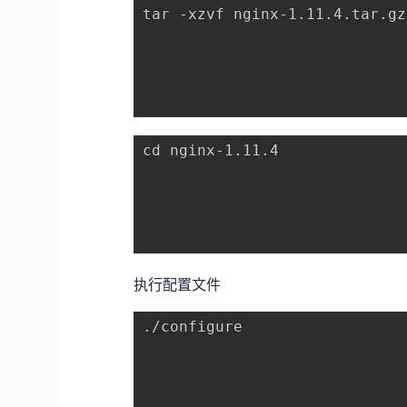
tar -xzvf nginx-1.11.4.tar.gz

cd nginx-1.11.4

执行配置文件
./configure
