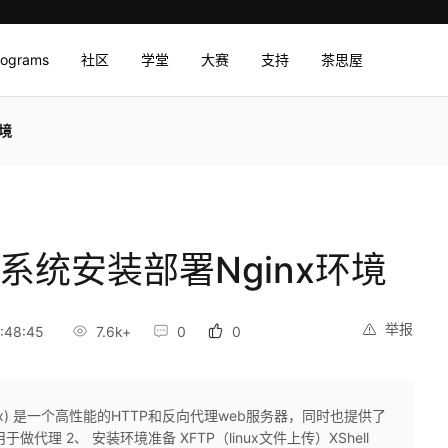
rograms
社区
学堂
大赛
支持
茶思屋
环境
ux系统安装部署Nginx环境
举报
:48:45
7.6k+
0
0
gine x) 是一个高性能的HTTP和反向代理web服务器，同时也提供了
用于做代理 2、 安装环境准备 XFTP（linux文件上传）XShell