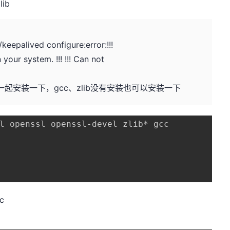
ib
eepalived configure:error:!!!
your system. !!! !!! Can not
也一起安装一下，gcc、zlib没有安装也可以安装一下
l openssl openssl-devel zlib* gcc

c