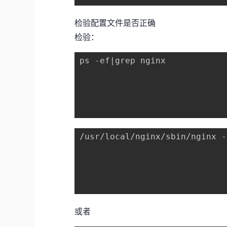
检验配置文件是否正确
检验：
ps -ef|grep nginx

/usr/local/nginx/sbin/nginx -
或者