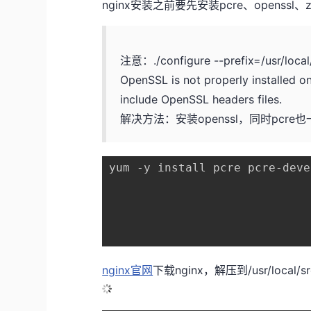
nginx安装之前要先安装pcre、openssl、zl
注意：./configure --prefix=/usr/local/k
OpenSSL is not properly installed on 
include OpenSSL headers files.
解决方法：安装openssl，同时pcre
yum -y install pcre pcre-deve
nginx官网
下载nginx，解压到/usr/local/sr