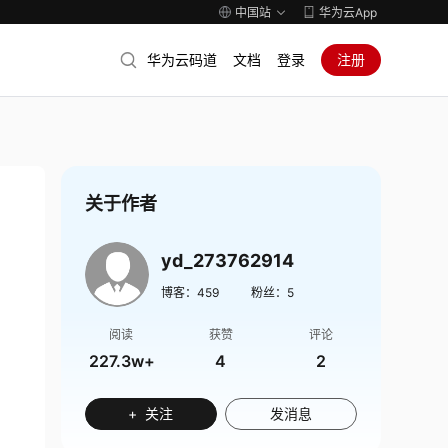
中国站
华为云App
华为云码道
文档
登录
注册
关于作者
yd_273762914
博客：
459
粉丝：
5
阅读
获赞
评论
227.3w+
4
2
+ 关注
发消息