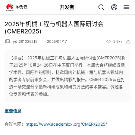
开发者
返
2025年机械工程与机器人国际研讨会
回
(CMER2025)
yd_281025215
2025/04/17
2.6k+
举
报
【摘要】 2025年机械工程与机器人国际研讨会(CMER2025)将
于2025年10月24-26日在中国厦门举行。本届大会将继续遵循
个
学术性、国际性的原则，特邀国内外机械工程与机器人领域内
的学者专家前来参会，并做出精彩的报告。CMER 2025旨在打
我
人
造一场交流分享最新科研成果和研究方法的学术盛宴。诚邀各
位专家和代表的参加。
的
主
重要信息
开
页
会议官网：
https://www.academicx.org/CMER/2025/
发