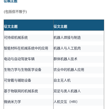
征稿主题
我
注
的
开
(
包括但不限于
)
的
Programs
发
征文主题
征文主题
支
者
可持续机械系统
机器人焊接与制造
持
学
智能材料在机械系统中的应用
机器人与人工肌肉
我
堂
电动与自动驾驶车辆
群体机器人技术
的
我
我
生物力学与生物医学设备
农业中的机器人应用
技
的
的
我
可穿戴与辅助设备
自主无人机
术
云
课
的
我
基于物联网的机械系统
双足与类人机器人
支
声
程
认
的
我
微纳米力学
人机交互（HRI）