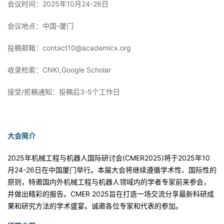
会议时间：2025年10月24-26日
者
会议地点：中国-厦门
我
投稿邮箱：contact10@academicx.org
的
我
收录检索：CNKI,Google Scholar
博
的
我
接受/拒稿通知：投稿后3-5个工作日
客
论
的
我
大会简介
坛
圈
的
我
2025
年机械工程与机器人国际研讨会
(CMER2025)
将于
2025
年
10
子
直
的
我
月
24-26
日在中国厦门举行。本届大会将继续遵循学术性、国际性的
原则，特邀国内外机械工程与机器人领域内的学者专家前来参会，
我
播
活
的
并做出精彩的报告。
CMER 2025
旨在打造一场交流分享最新科研成
果和研究方法的学术盛宴。诚邀各位专家和代表的参加。
我
动
关
的