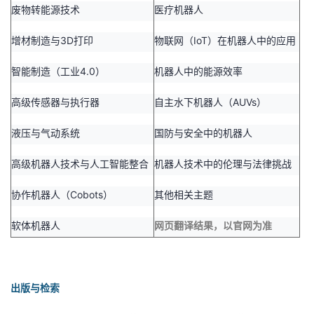
持
建
证
实
的
废物转能源技术
医疗机器人
议
增材制造与3D打印
物联网（IoT）在机器人中的应用
验
收
智能制造（工业4.0）
机器人中的能源效率
藏
高级传感器与执行器
自主水下机器人（AUVs）
液压与气动系统
国防与安全中的机器人
高级机器人技术与人工智能整合
机器人技术中的伦理与法律挑战
协作机器人（Cobots）
其他相关主题
软体机器人
网页翻译结果，以官网为准
出版与检索