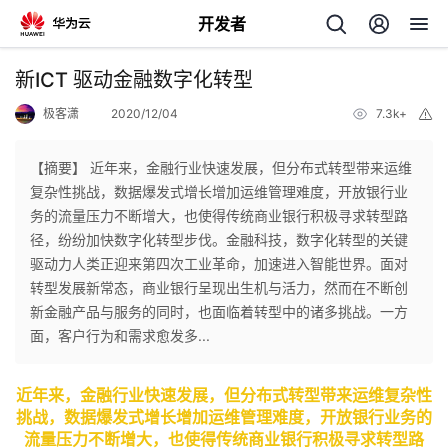
开发者
返
新ICT 驱动金融数字化转型
回
极客潇
2020/12/04
7.3k+
举
报
【摘要】 近年来，金融行业快速发展，但分布式转型带来运维
复杂性挑战，数据爆发式增长增加运维管理难度，开放银行业
务的流量压力不断增大，也使得传统商业银行积极寻求转型路
个
径，纷纷加快数字化转型步伐。金融科技，数字化转型的关键
驱动力人类正迎来第四次工业革命，加速进入智能世界。面对
我
人
转型发展新常态，商业银行呈现出生机与活力，然而在不断创
新金融产品与服务的同时，也面临着转型中的诸多挑战。一方
我
的
主
面，客户行为和需求愈发多...
我
的
开
页
近年来，金融行业快速发展，但分布式转型带来运维复杂性
挑战，数据爆发式增长增加运维管理难度，开放银行业务的
我
的
开
发
流量压力不断增大，也使得传统商业银行积极寻求转型路