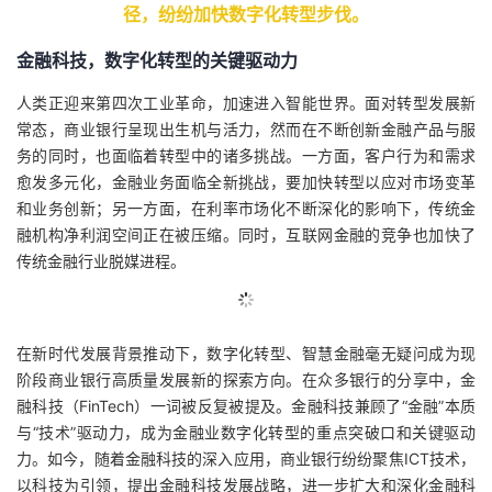
径，纷纷加快数字化转型步伐。
的
Programs
发
者
金融科技，数字化转型的关键驱动力
支
者
我
人类正迎来第四次工业革命，加速进入智能世界。
面对转型发展新
常态，商业银
行呈现出生机与活力，
然而在不断创新金融产品与服
持
学
的
我
务的同时，也面临
着转型中的诸多挑战。
一方面，客户行为和需求
愈发多元化，金融业务面临全新挑战，要加快转型以应对市场变革
我
堂
博
的
我
和业务创新；
另一方面，在利率市场化不断深化的影响下，传统金
融机构净利润空间正在被压缩。
同时，互联网金融的竞争也加快了
的
我
客
论
的
我
我
传统金融行业脱媒进程。
技
的
坛
圈
的
我
的
我
在新时代发展背景推动下，数字化转型、智慧金融毫无疑问成为现
术
云
子
直
的
我
课
的
我
阶段商业银行高质量发展新的探索方向。在众多银行的分享中，金
融科技（FinTech）一词被反复被提及。金融科技兼顾了“金融”本质
支
声
播
活
的
程
认
的
我
与“技术”驱动力，成为金融业数字化转型的重点突破口和关键驱动
力。如今，随着金融科技的深入应用，商业银行纷纷聚焦ICT技术，
持
建
动
关
证
实
的
以科技为引领，提出金融科技发展战略，进一步扩大和深化金融科