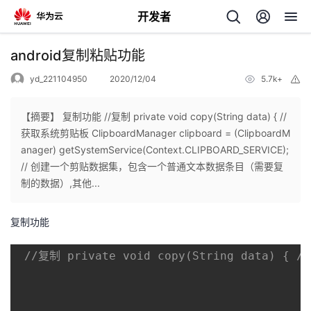
开发者
返
android复制粘贴功能
回
yd_221104950
2020/12/04
5.7k+
举
报
【摘要】 复制功能 //复制 private void copy(String data) { //
获取系统剪贴板 ClipboardManager clipboard = (ClipboardM
anager) getSystemService(Context.CLIPBOARD_SERVICE);
个
// 创建一个剪贴数据集，包含一个普通文本数据条目（需要复
制的数据）,其他...
我
人
复制功能
的
主
//复制 private void copy(String data) {
开
页
发