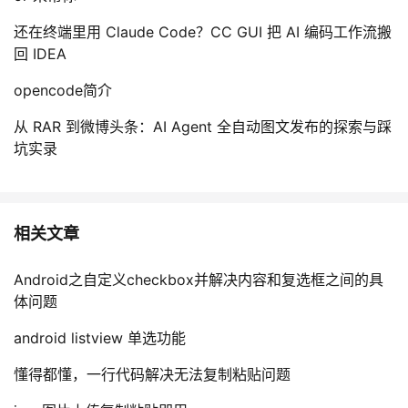
持
建
证
实
的
还在终端里用 Claude Code？CC GUI 把 AI 编码工作流搬
议
回 IDEA
验
收
opencode简介
藏
从 RAR 到微博头条：AI Agent 全自动图文发布的探索与踩
坑实录
相关文章
Android之自定义checkbox并解决内容和复选框之间的具
体问题
android listview 单选功能
懂得都懂，一行代码解决无法复制粘贴问题