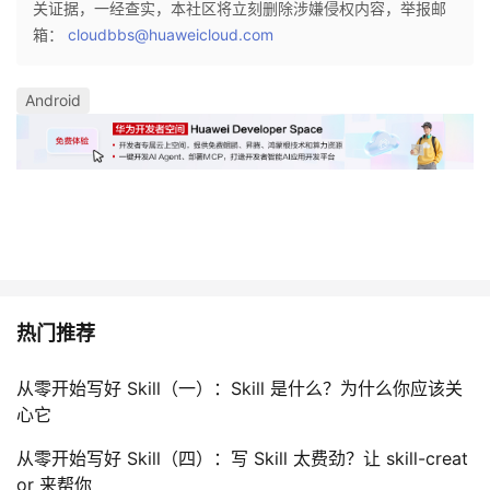
关证据，一经查实，本社区将立刻删除涉嫌侵权内容，举报邮
我
注
的
开
箱：
cloudbbs@huaweicloud.com
的
Programs
发
Android
支
者
持
学
我
堂
的
我
我
热门推荐
技
的
的
我
从零开始写好 Skill（一）：Skill 是什么？为什么你应该关
术
云
课
的
我
心它
支
声
程
认
的
我
从零开始写好 Skill（四）：写 Skill 太费劲？让 skill-creat
or 来帮你