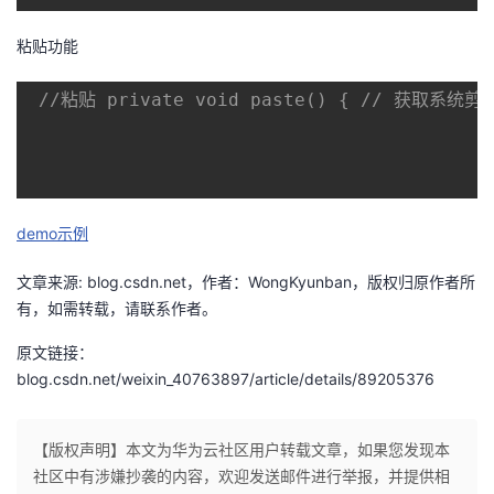
者
粘贴功能
我
//粘贴 private void paste() { // 获取系统剪贴板
的
我
博
的
我
demo示例
客
论
的
我
文章来源: blog.csdn.net，作者：WongKyunban，版权归原作者所
坛
圈
的
我
有，如需转载，请联系作者。
原文链接：
子
直
的
我
blog.csdn.net/weixin_40763897/article/details/89205376
我
播
活
的
【版权声明】本文为华为云社区用户转载文章，如果您发现本
我
动
关
的
社区中有涉嫌抄袭的内容，欢迎发送邮件进行举报，并提供相