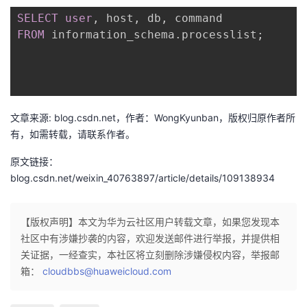
持
建
证
实
的
SELECT
user
,
 host
,
 db
,
FROM
 information_schema
.
processlist
;
议
验
收
藏
文章来源: blog.csdn.net，作者：WongKyunban，版权归原作者所
有，如需转载，请联系作者。
原文链接：
blog.csdn.net/weixin_40763897/article/details/109138934
【版权声明】本文为华为云社区用户转载文章，如果您发现本
社区中有涉嫌抄袭的内容，欢迎发送邮件进行举报，并提供相
关证据，一经查实，本社区将立刻删除涉嫌侵权内容，举报邮
箱：
cloudbbs@huaweicloud.com