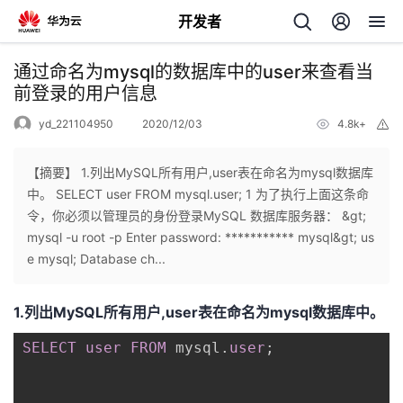
开发者
返
通过命名为mysql的数据库中的user来查看当
回
前登录的用户信息
yd_221104950
2020/12/03
4.8k+
举
报
【摘要】 1.列出MySQL所有用户,user表在命名为mysql数据库
中。 SELECT user FROM mysql.user; 1 为了执行上面这条命
个
令，你必须以管理员的身份登录MySQL 数据库服务器： &gt;
mysql -u root -p Enter password: *********** mysql&gt; us
我
人
e mysql; Database ch...
的
主
1.列出MySQL所有用户,user表在命名为mysql数据库中。
开
页
SELECT
user
FROM
 mysql
.
user
;
发