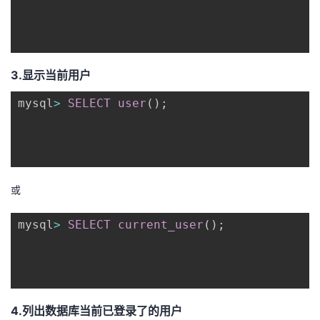
我
注
的
开
的
Programs
发
3.显示当前用户
支
者
mysql
>
SELECT
user
(
)
;
持
学
我
堂
的
我
或
我
技
的
mysql
>
SELECT
current_user
(
)
;
的
我
术
云
课
的
我
支
声
程
认
的
我
4.列出数据库当前已登录了的用户