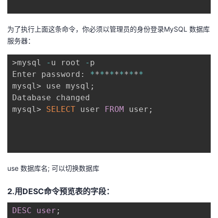
者
为了执行上面这条命令，你必须以管理员的身份登录MySQL 数据库
服务器：
我
>mysql 
-
u root 
-
p

的
我
Enter password: 
*
*
*
*
*
*
*
*
*
*
*
mysql> use mysql
;
博
的
我
Database changed

mysql> 
SELECT
 user 
FROM
 user
;
客
论
的
我
坛
圈
的
我
子
直
的
我
use 数据库名; 可以切换数据库
我
播
活
的
2.用DESC命令预览表的字段：
我
动
关
的
DESC
user
;