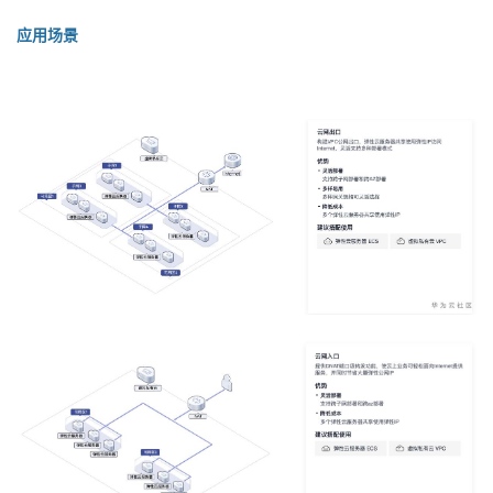
我
注
的
开
应用场景
的
Programs
发
支
者
持
学
我
堂
的
我
我
技
的
的
我
术
云
课
的
我
支
声
程
认
的
我