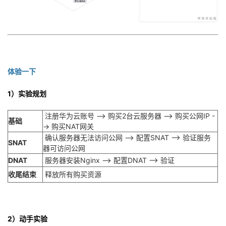
持
建
证
实
的
议
验
收
藏
体验一下
1）实验规划
注册华为云账号 --> 购买2台云服务器 --> 购买公网IP -
基础
-> 购买NAT网关
确认服务器无法访问公网 --> 配置SNAT --> 验证服务
SNAT
器可访问公网
DNAT
服务器安装Nginx --> 配置DNAT --> 验证
收尾结束
释放所有购买资源
2）动手实验