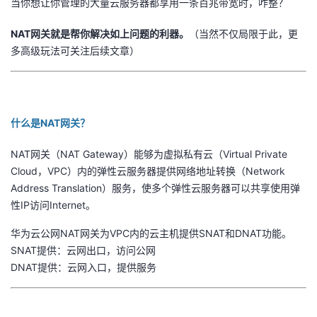
当你想让你管理的大量云服务器都享用一条百兆带宽时，咋整？
者
NAT网关就是帮你解决如上问题的利器。
（当然不仅局限于此，更
多高级玩法可关注后续文章）
我
的
我
什么是NAT网关？
博
的
我
NAT网关（NAT Gateway）能够为虚拟私有云（Virtual Private
客
论
的
我
Cloud，VPC）内的弹性云服务器提供网络地址转换（Network
Address Translation）服务，使多个弹性云服务器可以共享使用弹
坛
圈
的
我
性IP访问Internet。
子
直
的
我
华为云公网NAT网关为VPC内的云主机提供SNAT和DNAT功能。
SNAT提供：云网出口，访问公网
我
播
活
的
DNAT提供：云网入口，提供服务
我
动
关
的