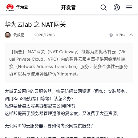
开发者
返
华为云lab 之 NAT网关
回
云叔记
2020/12/03
9.7k+
举
报
【摘要】 NAT网关（NAT Gateway）能够为虚拟私有云（Virt
ual Private Cloud，VPC）内的弹性云服务器提供网络地址转
换（Network Address Translation）服务，使多个弹性云服务
个
器可以共享使用弹性IP访问Internet。
我
人
大量无公网IP的云服务器，需要访问公网资源（例如：安装服务，
调用SaaS服务接口等等）该怎么办？
的
主
难道要给每太服务器都配置公网IP吗？
这样即提高了服务器管理运维的复杂度，又浪费了大量资源。
开
页
无公网IP的云服务器，要如何向公网提供服务？
发