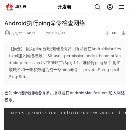
开发者
返
Android执行ping命令检查网络
回
yd_221104950
2020/12/03
6k+
举
报
【摘要】 因为ping要用到网络请求，所以要在AndroidManifes
t.xml加入网络权限： &lt;uses-permission android:name="an
droid.permission.INTERNET"/&gt; 1 1、准备好ping命令 将IP
个
或域名和一些参数组合成一条ping命令： private String spell
Ping(Stri...
我
人
因为ping要用到网络请求，所以要在AndroidManifest.xml加入网络
的
主
权限：
开
页
 <uses-permission android:name="android.pe
发