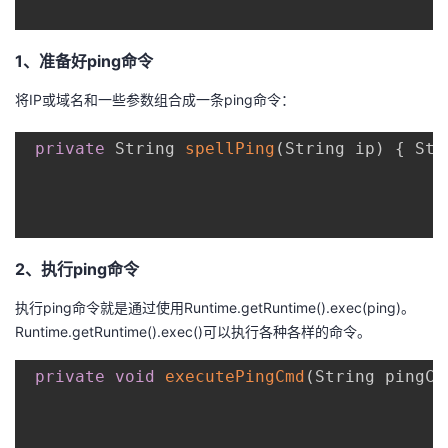
者
1、准备好ping命令
我
将IP或域名和一些参数组合成一条ping命令：
的
我
private
 String 
spellPing
(
String ip
)
{
 Str
博
的
我
客
论
的
我
2、执行ping命令
坛
圈
的
我
执行ping命令就是通过使用Runtime.getRuntime().exec(ping)。
子
直
的
我
Runtime.getRuntime().exec()可以执行各种各样的命令。
我
播
活
的
private
void
executePingCmd
(
String pingCm
我
动
关
的