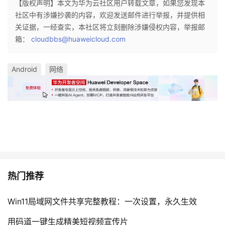
【版权声明】本文为华为云社区用户转载文章，如果您发现本
持
建
证
实
的
社区中有涉嫌抄袭的内容，欢迎发送邮件进行举报，并提供相
关证据，一经查实，本社区将立刻删除涉嫌侵权内容，举报邮
议
验
收
箱：
cloudbbs@huaweicloud.com
藏
Android
网络
热门推荐
Win11局域网文件共享完整教程：一次设置，永久生效
用码道一键生成精美短视频宣传片