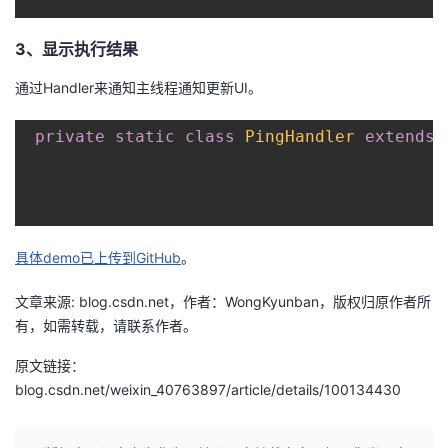
我
注
的
开
3、显示执行结果
的
Programs
发
通过Handler来通知主线程通知更新UI。
支
者
private
static
class
PingHandler
extends
持
学
我
堂
具体demo已上传到GitHub
。
的
我
我
文章来源: blog.csdn.net，作者：WongKyunban，版权归原作者所
技
的
的
我
有，如需转载，请联系作者。
术
云
课
的
我
原文链接：
blog.csdn.net/weixin_40763897/article/details/100134430
支
声
程
认
的
我