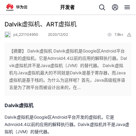
开发者
返
Dalvik虚拟机、ART虚拟机
回
yd_221104950
2020/12/02
7.8k+
举
报
【摘要】 Dalvik虚拟机 Dalvik虚拟机是Google区Android平台
开发的虚拟机，它是Adnroid4.4以前的应用的解释执行器。Dal
vik虚拟机并不是Java虚拟机（JVM）的替代器。 Dalvik虚拟
个
机与Java虚拟机最大的不同就是Dalvik是基于寄存器，而Java
虚拟机是基于栈的。为什么为这样呢？首先，Java高级程序语
我
人
言是为了跨平台而被设计出来的，在...
的
主
Dalvik虚拟机
开
页
Dalvik虚拟机是Google区Android平台开发的虚拟机，它是
Adnroid4.4以前的应用的解释执行器。Dalvik虚拟机并不是Java虚
发
拟机（JVM）的替代器。