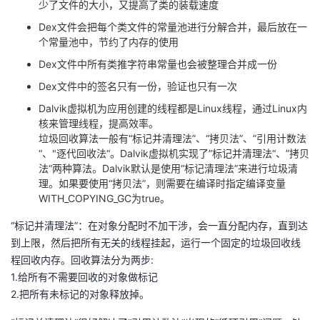
少了文件的大小，又提高了类的装载速度
我
注
的
开
Dex文件会把每个类文件的常量池进行分解合并，最后放在一
个常量池中，节约了内存的使用
的
Programs
发
Dex文件中所有类推字符串常量也会被整理合并成一份
支
者
Dex文件中的签名只有一份，验证也只有一次
Dalvik虚拟机为应用创建的线程都是Linux线程，通过Linux内
持
学
核来管理线程，提高效率。
垃圾回收算法一般有“标记并清理法”、“拷贝法”、”引用计数法
“、"逐代回收法“。Dalvik虚拟机实现了”标记并清理法“、”拷贝
我
堂
法“两种算法。Dalvik默认是使用“标记清理法”来进行垃圾清
理。如果要使用“拷贝法”，则需要在编译时指定编译变量
的
我
我
WITH_COPYING_GC为true。
技
的
“标记并清理法”：在对象分配时不加干涉，会一直分配内存，直到达
的
我
到上限，然后把所有无关的线程挂起，运行一个固定的垃圾回收线
术
云
程回收内存。回收算法分为两步:
课
的
我
1.给所有不需要回收的对象做标记
支
声
2.把所有未标记的对象释放掉。
程
认
的
我