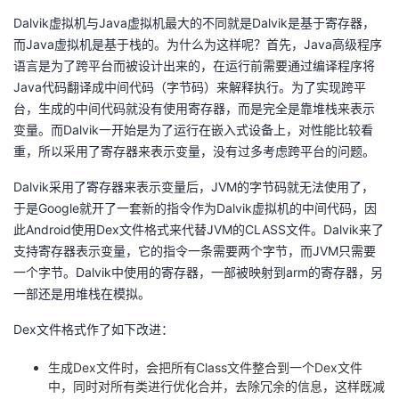
Dalvik虚拟机与Java虚拟机最大的不同就是Dalvik是基于寄存器，
者
而Java虚拟机是基于栈的。为什么为这样呢？首先，Java高级程序
语言是为了跨平台而被设计出来的，在运行前需要通过编译程序将
我
Java代码翻译成中间代码（字节码）来解释执行。为了实现跨平
台，生成的中间代码就没有使用寄存器，而是完全是靠堆栈来表示
的
我
变量。而Dalvik一开始是为了运行在嵌入式设备上，对性能比较看
重，所以采用了寄存器来表示变量，没有过多考虑跨平台的问题。
博
的
我
Dalvik采用了寄存器来表示变量后，JVM的字节码就无法使用了，
客
论
的
我
于是Google就开了一套新的指令作为Dalvik虚拟机的中间代码，因
此Android使用Dex文件格式来代替JVM的CLASS文件。Dalvik来了
坛
圈
的
我
支持寄存器表示变量，它的指令一条需要两个字节，而JVM只需要
一个字节。Dalvik中使用的寄存器，一部被映射到arm的寄存器，另
子
直
的
我
一部还是用堆栈在模拟。
Dex文件格式作了如下改进：
我
播
活
的
生成Dex文件时，会把所有Class文件整合到一个Dex文件
我
动
关
的
中，同时对所有类进行优化合并，去除冗余的信息，这样既减