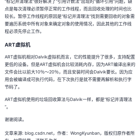
“标记并清理法”很好解决了“引用计数法“出现的”循环引用“问题，缺
持
建
证
实
的
点是每次清理必须暂停正常的工作线程，而且回收处理的时间也比
较长。暂停工作线程的原因是”标记并清理法“找到需要回收的对象需
议
验
收
要遍历系统中所有对象来确定对象的使用情况，因此其他的工作线
程必须先停止工作。
藏
ART虚拟机
ART虚拟机相对Dalvik虚拟机而言，它的性能提升了很多，支持配置
更低的设备。但是ART虚拟机会比较消耗内存，因为ART编译出来的
文件会比以前大10％～20％，而且安装时间会Dalvik要长。因为应
用会被编译成可执行代码，在下次执行是就不需要再解析和执行字
节码了。
ART虚拟机使用的垃圾回收算法与Dalvik一样，都是”标记并清理法
“。
谢谢阅读。
文章来源: blog.csdn.net，作者：WongKyunban，版权归原作者所