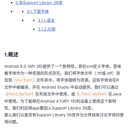
3.有Support Library 26库
者
3.1.下载字体
3.1.1.语法
我
3.1.2.示例
的
我
博
的
我
1.概述
客
论
的
我
Android 8.0 (API 26)提供了一个新特性，即在xml定义字体。意味
着字体作为一种资源的形式存在。我们将字体文件（.ttf或.otf）添
坛
圈
的
我
加到
文件夹中，将字体捆绑为资源。这些字体会在R
res/font/
文件中被编译，并在 Android Studio 中自动提供。我们可以通过
子
直
的
我
在布局文件中使用，或
在Java
@font/myfont
R.font.myfont
中使用。为了能够在Android 4.1(API 16)的设备上使用这个新特
我
播
活
的
性，我们的应用app要加入Support Library 26库。
那么我们以是否有Support Library 26库作为分界线来讨论字体的使
我
动
关
的
用问题。