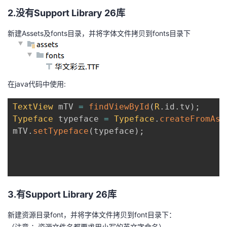
我
注
的
开
2.没有Support Library 26库
新建Assets及fonts目录，并将字体文件拷贝到fonts目录下
的
Programs
发
支
者
在java代码中使用:
持
学
TextView
 mTV 
=
findViewById
(
R
.
id
.
tv
)
;
我
堂
Typeface
 typeface 
=
Typeface
.
createFromAss
mTV
.
setTypeface
(
typeface
)
;
的
我
我
技
的
的
我
术
云
课
的
我
3.有Support Library 26库
支
声
程
认
的
我
新建资源目录font，并将字体文件拷贝到font目录下：
（注意 ：资源文件名都要求用小写的英文字命名）