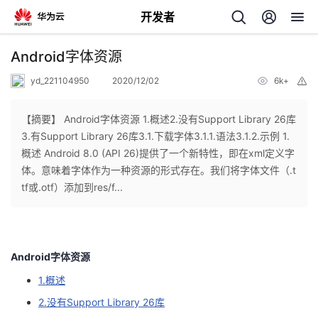
开发者
返
Android字体资源
回
yd_221104950
2020/12/02
6k+
举
报
【摘要】 Android字体资源 1.概述2.没有Support Library 26库
3.有Support Library 26库3.1.下载字体3.1.1.语法3.1.2.示例 1.
概述 Android 8.0 (API 26)提供了一个新特性，即在xml定义字
个
体。意味着字体作为一种资源的形式存在。我们将字体文件（.t
tf或.otf）添加到res/f...
我
人
的
主
Android字体资源
开
页
1.概述
2.没有Support Library 26库
发