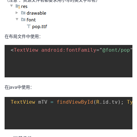
持
建
证
实
的
议
验
收
藏
在布局文件中使用：
<
TextView
android:
fontFamily
=
"
@font/pop
"
在java中使用：
TextView
 mTV 
=
findViewById
(
R
.
id
.
tv
)
;
Typ