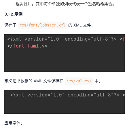
组资源），其中每个单独的列表代表一个签名哈希集合。
3.1.2.示例
保存于
的 XML 文件：
res/font/lobster.xml
<?xml version="1.0" encoding="utf-8"?>
<
fo
</
font-family
>
定义证书数组的 XML 文件保存在
中：
res/values/
<?xml version="1.0" encoding="utf-8"?>
<
r
应用字体：