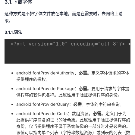
3.1.下载字体
这种方式是不把字体文件放在本地，而是在需要时，去网络上请
求。
3.1.1.语法
<?xml version="1.0" encoding="utf-8"?>
<
f
android:fontProviderAuthority：
必需
。定义字体请求的字体
提供程序的授权。
android:fontProviderPackage：
必需
。要用于请求的字体提
供程序的软件包名称。此属性用于验证提供程序的身份。
android:fontProviderQuery：
必需
。字体的字符串查询。
android:fontProviderCerts：数组资源。
必需
。定义用于为
此提供程序签名的证书的哈希集。此属性用于验证提供程序的
身份，仅当提供程序不属于系统映像的一部分时才是必需的。
该值可以指向单个列表（字符串数组资源）或列表的列表（数