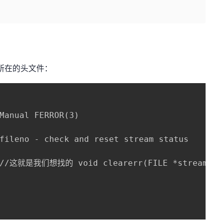
函数所在的头文件：
Manual FERROR(3)

fileno - check and reset stream status

 //这就是我们想找的 void clearerr(FILE *stream); in