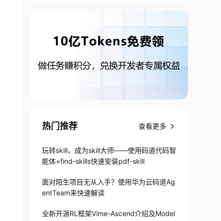
热门推荐
查看更多
玩转skill，成为skill大师——使用码道代码智
t feof(FILE *stream); int ferror(FILE *strea
能体+find-skills快速安装pdf-skill
面对陌生项目无从入手？使用华为云码道Ag
entTeam来快速解读
全新开源RL框架Vime-Ascend介绍及Model