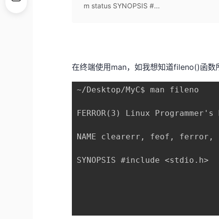
m status SYNOPSIS #...
在终端使用man，如我想知道fileno()
~/Desktop/MyC$ man fileno

FERROR(3) Linux Programmer's 
NAME clearerr, feof, ferror, 
SYNOPSIS #include <stdio.h> 