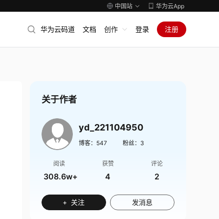
中国站
华为云App
华为云码道
文档
创作
登录
注册
关于作者
yd_221104950
博客：
547
粉丝：
3
阅读
获赞
评论
308.6w+
4
2
+ 关注
发消息