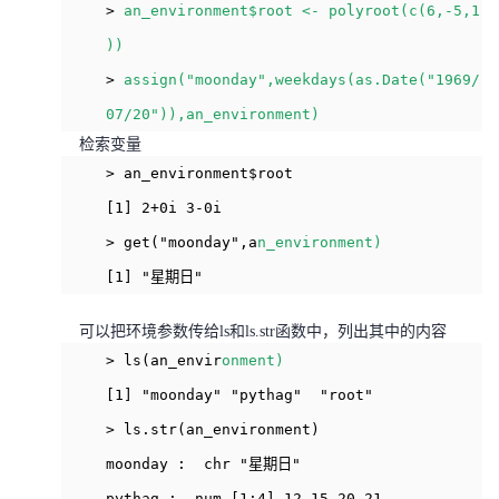
>
an_environment$root <- polyroot(c(6,-5,1
者
))
>
assign("moonday",weekdays(as.Date("1969/
我
07/20")),an_environment)
检索变量
的
我
> an_environment$root
博
的
我
[1] 2+0i 3-0i
> get("moonday",a
n_environment)
客
论
的
我
[1] "星期日"
坛
圈
的
我
可以把环境参数传给ls和ls.str函数中，列出其中的内容
子
直
的
我
> ls(an_envir
onment)
[1] "moonday" "pythag" "root"
我
播
活
的
> ls.str(an_environment)
moonday : chr "星期日"
我
动
关
的
pythag : num [1:4] 12 15 20 21