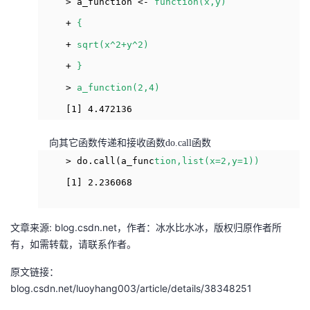
> a_function <-
function(x,y)
持
建
证
实
的
+
{
议
验
收
+
sqrt(x^2+y^2)
+
}
藏
>
a_function(2,4)
[1] 4.472136
向其它函数传递和接收函数do.call函数
> do.call(a_func
tion,list(x=2,y=1))
[1] 2.236068
文章来源: blog.csdn.net，作者：冰水比水冰，版权归原作者所
有，如需转载，请联系作者。
原文链接：
blog.csdn.net/luoyhang003/article/details/38348251