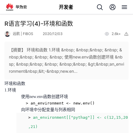
开发者
返
R语言学习(4)-环境和函数
回
远航 | FIBOS
2020/12/03
2.6k+
举
报
【摘要】 环境和函数 1.环境 &nbsp; &nbsp;&nbsp; &nbsp; &
nbsp;&nbsp; &nbsp; &nbsp; 使用new.env函数创建环境 &nb
sp; &nbsp;&nbsp; &nbsp; &nbsp;&nbsp; &gt;&nbsp;an_envi
个
ronment&nbsp;&lt;-&nbsp;new.en...
环境和函数
我
人
1.环境
使用new.env函数创建环境
的
主
> an_environment <- new.env()
向环境中分配变量与列表相同
开
页
>
an_environment[["pythag"]] <- c(12,15,20
,21)
发