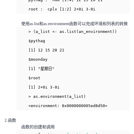
我
注
的
开
root : cplx [1:2] 2+0i 3-0i
的
Programs
发
使用as.list和as.environment函数可以完成环境和列表的转换
> (a_list <- as.list(an_environment))
支
者
$pythag
持
学
[1] 12 15 20 21
$moonday
我
堂
[1] "星期日"
$root
的
我
我
[1] 2+0i 3-0i
技
的
的
我
> as.environment(a_list)
<environment: 0x0000000005ed8d50>
术
云
课
的
我
2.函数
支
声
程
认
的
我
函数的创建和调用