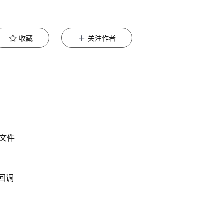
收藏
关注作者
丁文件
现回调