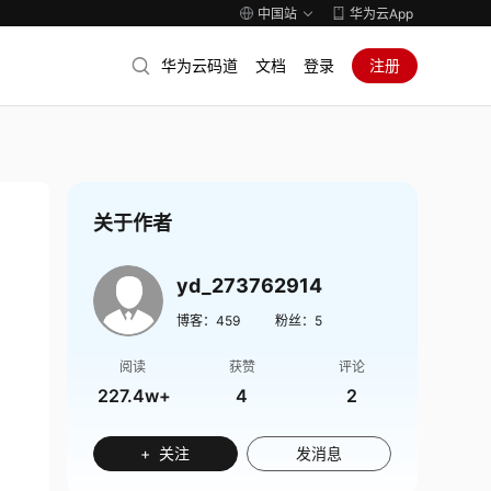
中国站
华为云App
华为云码道
文档
登录
注册
关于作者
yd_273762914
博客：
459
粉丝：
5
阅读
获赞
评论
227.4w+
4
2
+ 关注
发消息