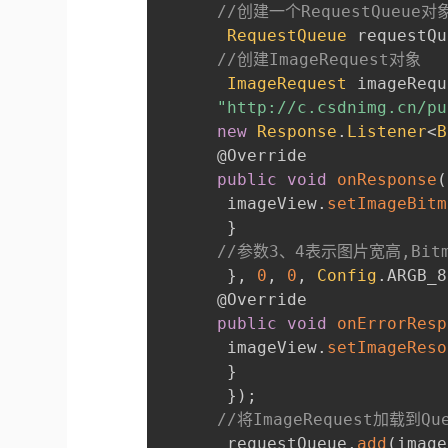
//创建一个RequestQueue对
RequestQueue
 requestQu
//创建ImageRequest对象
ImageRequest
 imageRequ
"http://c.csdnimg.cn/pu
new
Response
.
Listener
<
B
@Override
public
void
onResponse
(
       imageView
.
setImageBitm
}
//参数3、4表示图片宽高,Bitm
}
,
0
,
0
,
Config
.
ARGB_8
@Override
public
void
onErrorResp
       imageView
.
setImageReso
}
}
)
;
//将ImageRequest加载到Qu
       requestQueue
.
add
(
image