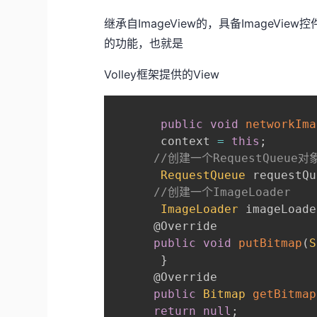
继承自ImageView的，具备ImageV
的功能，也就是
Volley框架提供的View
public
void
networkIma
       context 
=
this
;
//创建一个RequestQueue对
RequestQueue
 requestQu
//创建一个ImageLoader
ImageLoader
 imageLoade
@Override
public
void
putBitmap
(
S
}
@Override
public
Bitmap
getBitmap
return
null
;