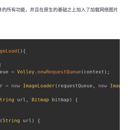
iew控件的所有功能，并且在原生的基础之上加入了加载网络图片
geLoad
(
)
{
象
eue 
=
Volley
.
newRequestQueue
(
context
)
;
r 
=
new
ImageLoader
(
requestQueue
,
new
ImageC
tring
 url
,
Bitmap
 bitmap
)
{
(
String
 url
)
{