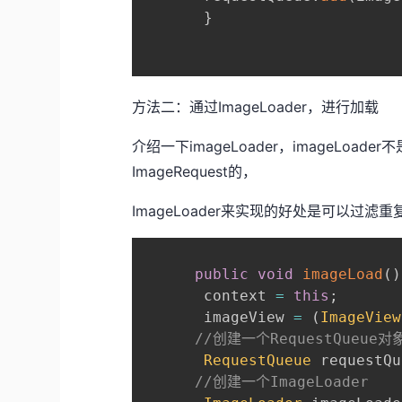
}
方法二：通过ImageLoader，进行加载
介绍一下imageLoader，imageLoad
ImageRequest的，
ImageLoader来实现的好处是可以过滤
public
void
imageLoad
(
)
       context 
=
this
;
       imageView 
=
(
ImageView
//创建一个RequestQueue对
RequestQueue
 requestQu
//创建一个ImageLoader