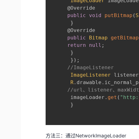
ImageLoader
 imageLoade
@Override
public
void
putBitmap
(
S
}
@Override
public
Bitmap
getBitmap
return
null
;
}
}
)
;
//ImageListener
ImageListener
 listener
R
.
drawable
.
ic_normal_p
//url、listener、maxWid
       imageLoader
.
get
(
"http:
}
方法三：通过NetworkImageLoader