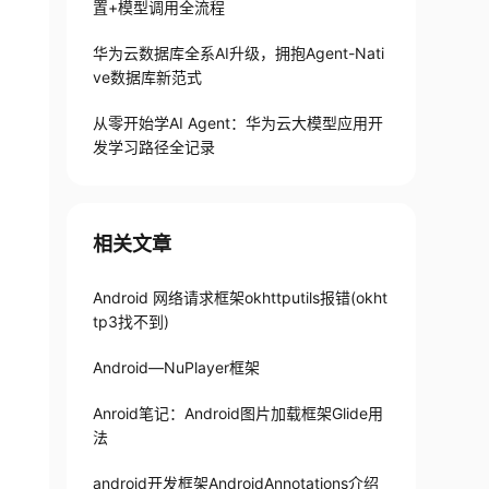
置+模型调用全流程
华为云数据库全系AI升级，拥抱Agent-Nati
ve数据库新范式
从零开始学AI Agent：华为云大模型应用开
发学习路径全记录
ORAGE
"
/>
ESYSTEMS
"
/>
相关文章
Android 网络请求框架okhttputils报错(okht
tp3找不到)
Android—NuPlayer框架
Anroid笔记：Android图片加载框架Glide用
法
android开发框架AndroidAnnotations介绍