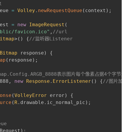
象
eue 
=
Volley
.
newRequestQueue
(
context
)
;
est 
=
new
ImageRequest
(
blic/favicon.ico"
,
//url
itmap
>
(
)
{
//监听器Listener
Bitmap
 response
)
{
ap
(
response
)
;
ap.Config.ARGB_8888表示图片每个像素占据4个字节大小
888
,
new
Response
.
ErrorListener
(
)
{
//图片加载请
onse
(
VolleyError
 error
)
{
urce
(
R
.
drawable
.
ic_normal_pic
)
;
eue
Request
)
;