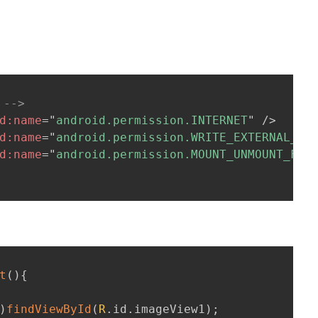
-->
d:
name
=
"
android.permission.INTERNET
"
/>
d:
name
=
"
android.permission.WRITE_EXTERNAL_ST
d:
name
=
"
android.permission.MOUNT_UNMOUNT_FIL
t
(
)
{
)
findViewById
(
R
.
id
.
imageView1
)
;