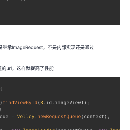
er不是继承ImageRequest，不是内部实现还是通过
重复的url，这样就提高了性能
{
)
findViewById
(
R
.
id
.
imageView1
)
;
象
eue 
=
Volley
.
newRequestQueue
(
context
)
;