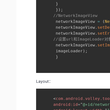
}
}
)
;
//NetworkImageView
       networkImageView 
=
(
Ne
       networkImageView
.
setDe
       networkImageView
.
setEr
//设置url和ImageLoader对
       networkImageView
.
setIm
       imageLoader
)
;
}
Layout：
<
com.android.volley.too
android:
id
=
"
@+id/networ