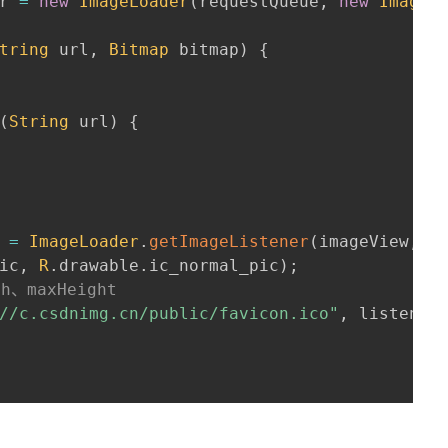
r 
=
new
ImageLoader
(
requestQueue
,
new
ImageC
tring
 url
,
Bitmap
 bitmap
)
{
(
String
 url
)
{
 
=
ImageLoader
.
getImageListener
(
imageView
,
ic
,
R
.
drawable
.
ic_normal_pic
)
;
th、maxHeight
//c.csdnimg.cn/public/favicon.ico"
,
 listener