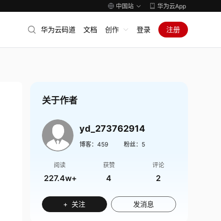
中国站
华为云App
华为云码道
文档
创作
登录
注册
关于作者
yd_273762914
博客：
459
粉丝：
5
阅读
获赞
评论
227.4w+
4
2
+ 关注
发消息