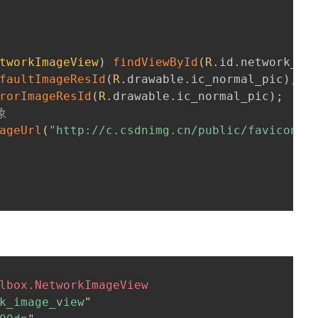
tworkImageView
)
findViewById
(
R
.
id
.
network_im
faultImageResId
(
R
.
drawable
.
ic_normal_pic
)
;
rorImageResId
(
R
.
drawable
.
ic_normal_pic
)
;
象
ageUrl
(
"http://c.csdnimg.cn/public/favicon.i
lbox.NetworkImageView
k_image_view
"