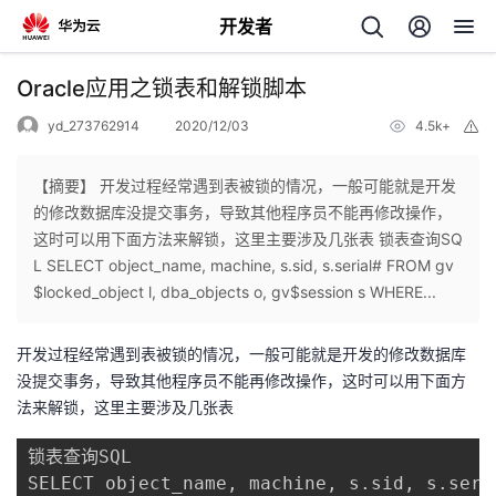
开发者
返
Oracle应用之锁表和解锁脚本
回
yd_273762914
2020/12/03
4.5k+
举
报
【摘要】 开发过程经常遇到表被锁的情况，一般可能就是开发
的修改数据库没提交事务，导致其他程序员不能再修改操作，
这时可以用下面方法来解锁，这里主要涉及几张表 锁表查询SQ
个
L SELECT object_name, machine, s.sid, s.serial# FROM gv
$locked_object l, dba_objects o, gv$session s WHERE...
我
人
开发过程经常遇到表被锁的情况，一般可能就是开发的修改数据库
的
主
没提交事务，导致其他程序员不能再修改操作，这时可以用下面方
法来解锁，这里主要涉及几张表
开
页
锁表查询SQL

发
SELECT object_name, machine, s.sid, s.seria