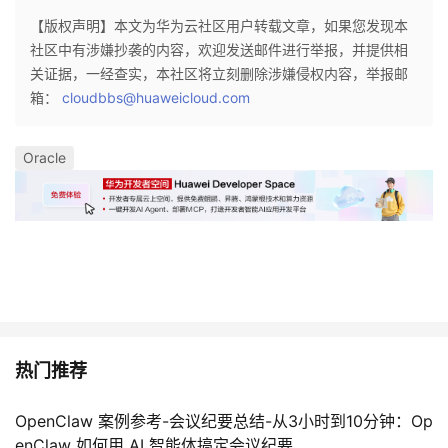
持
建
证
实
的
【版权声明】本文为华为云社区用户转载文章，如果您发现本
社区中有涉嫌抄袭的内容，欢迎发送邮件进行举报，并提供相
议
验
收
关证据，一经查实，本社区将立刻删除涉嫌侵权内容，举报邮
箱：
cloudbbs@huaweicloud.com
藏
Oracle
热门推荐
OpenClaw 案例参考-会议纪要总结-从3小时到10分钟：Op
enClaw 如何用 AI 智能体搞定会议纪要