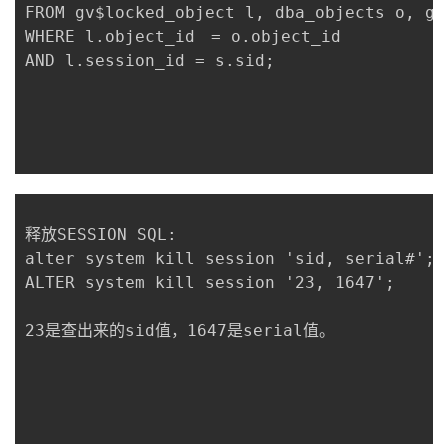
FROM gv$locked_object l, dba_objects o, gv$
者
WHERE l.object_id　= o.object_id

AND l.session_id = s.sid;

我
的
我
博
的
我
客
论
的
我
释放SESSION SQL:

alter system kill session 'sid, serial#';

坛
圈
的
我
ALTER system kill session '23, 1647';

子
直
的
我
23是查出来的sid值，1647是serial值。

我
播
活
的
我
动
关
的