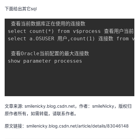
我
注
的
开
下面给出其它sql
的
Programs
发
 查看当前数据库正在使用的连接数

select count(*) from v$process 查看用户当前
支
者
select a.OSUSER 用户,count(1) 连接数 from v$s
持
学
 查看Oracle当前配置的最大连接数

show parameter processes 

我
堂
的
我
我
技
的
的
我
文章来源: smilenicky.blog.csdn.net，作者：smileNicky，版权归
术
云
课
的
我
原作者所有，如需转载，请联系作者。
原文链接：smilenicky.blog.csdn.net/article/details/83046148
支
声
程
认
的
我