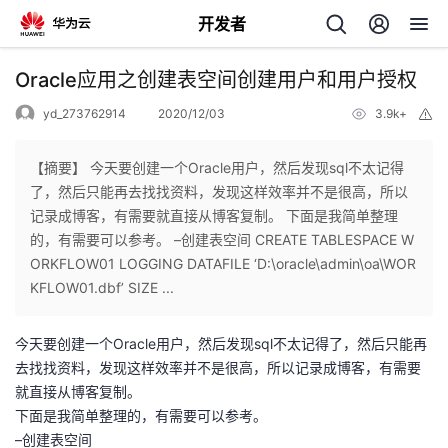
开发者
返
Oracle应用之创建表空间创建用户和用户授权
回
yd_273762914
2020/12/03
3.9k+
举
报
【摘要】 今天要创建一个Oracle用户，然后发现sql不太记得
了，然后只能再去找找资料，发现这样效率并不是很高，所以
记录成博客，有需要就直接从博客复制。 下面是我简单整理
个
的，有需要可以参考。 –创建表空间 CREATE TABLESPACE W
ORKFLOW01 LOGGING DATAFILE ‘D:\oracle\admin\oa\WOR
我
人
KFLOW01.dbf’ SIZE ...
的
主
今天要创建一个Oracle用户，然后发现sql不太记得了，然后只能再
去找找资料，发现这样效率并不是很高，所以记录成博客，有需要
开
页
就直接从博客复制。
下面是我简单整理的，有需要可以参考。
发
–创建表空间