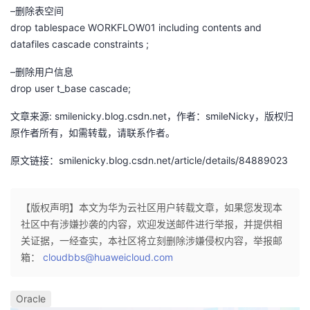
–删除表空间
我
注
的
开
drop tablespace WORKFLOW01 including contents and
datafiles cascade constraints ;
的
Programs
发
–删除用户信息
支
者
drop user t_base cascade;
持
文章来源: smilenicky.blog.csdn.net，作者：smileNicky，版权归
学
原作者所有，如需转载，请联系作者。
我
堂
原文链接：smilenicky.blog.csdn.net/article/details/84889023
的
我
我
【版权声明】本文为华为云社区用户转载文章，如果您发现本
技
的
的
我
社区中有涉嫌抄袭的内容，欢迎发送邮件进行举报，并提供相
关证据，一经查实，本社区将立刻删除涉嫌侵权内容，举报邮
术
云
课
的
我
箱：
cloudbbs@huaweicloud.com
支
声
程
认
的
我
Oracle