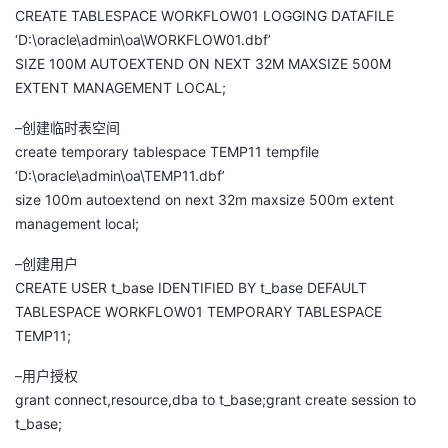
CREATE TABLESPACE WORKFLOW01 LOGGING DATAFILE
者
‘D:\oracle\admin\oa\WORKFLOW01.dbf’
SIZE 100M AUTOEXTEND ON NEXT 32M MAXSIZE 500M
我
EXTENT MANAGEMENT LOCAL;
–创建临时表空间
的
我
create temporary tablespace TEMP11 tempfile
‘D:\oracle\admin\oa\TEMP11.dbf’
博
的
我
size 100m autoextend on next 32m maxsize 500m extent
management local;
客
论
的
我
–创建用户
坛
圈
的
我
CREATE USER t_base IDENTIFIED BY t_base DEFAULT
TABLESPACE WORKFLOW01 TEMPORARY TABLESPACE
子
直
的
我
TEMP11;
我
播
活
的
–用户授权
grant connect,resource,dba to t_base;grant create session to
我
动
关
的
t_base;