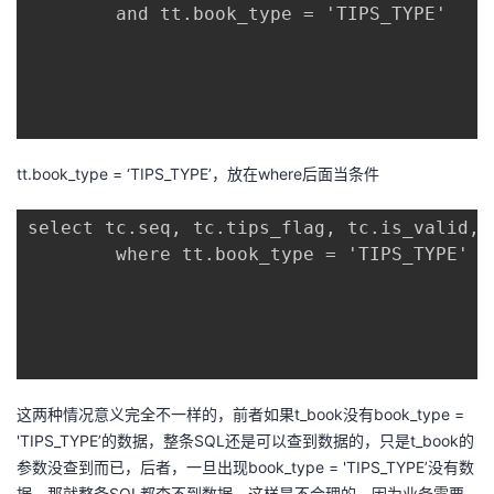
		and tt.book_type = 'TIPS_TYPE'

的
Programs
发
者
支
者
我
持
学
的
我
tt.book_type = ‘TIPS_TYPE’，放在where后面当条件
我
堂
博
的
我
select tc.seq, tc.tips_flag, tc.is_valid, 
的
我
客
论
的
我
		where tt.book_type = 'TIPS_TYPE'

我
技
的
坛
圈
的
我
的
我
术
云
子
直
的
我
课
的
我
支
声
播
活
的
程
认
的
我
这两种情况意义完全不一样的，前者如果t_book没有book_type =
'TIPS_TYPE’的数据，整条SQL还是可以查到数据的，只是t_book的
持
建
动
关
证
实
的
参数没查到而已，后者，一旦出现book_type = 'TIPS_TYPE’没有数
据，那就整条SQL都查不到数据，这样是不合理的，因为业务需要