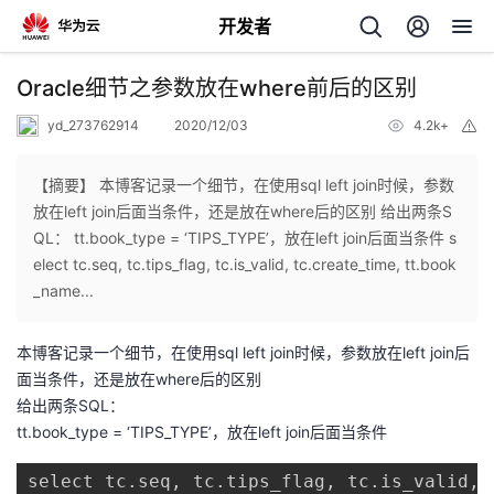
开发者
返
Oracle细节之参数放在where前后的区别
回
yd_273762914
2020/12/03
4.2k+
举
报
【摘要】 本博客记录一个细节，在使用sql left join时候，参数
放在left join后面当条件，还是放在where后的区别 给出两条S
QL： tt.book_type = ‘TIPS_TYPE’，放在left join后面当条件 s
个
elect tc.seq, tc.tips_flag, tc.is_valid, tc.create_time, tt.book
_name...
我
人
本博客记录一个细节，在使用sql left join时候，参数放在left join后
我
的
主
面当条件，还是放在where后的区别
给出两条SQL：
我
的
开
页
tt.book_type = ‘TIPS_TYPE’，放在left join后面当条件
我
的
开
发
select tc.seq, tc.tips_flag, tc.is_valid, 