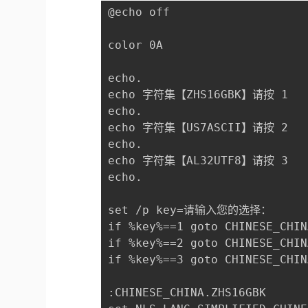
@echo off 

color 0A

echo.

echo 字符集【ZHS16GBK】请按 1

echo.

echo 字符集【US7ASCII】请按 2 

echo. 

echo 字符集【AL32UTF8】请按 3 

echo. 

set /p key=请输入您的选择：

if %key%==1 goto CHINESE_CHIN
if %key%==2 goto CHINESE_CHIN
if %key%==3 goto CHINESE_CHIN
:CHINESE_CHINA.ZHS16GBK
