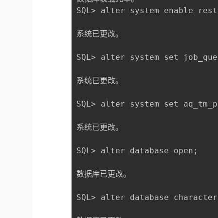
SQL> alter system enable rest
系统已更改。

SQL> alter system set job_que
系统已更改。

SQL> alter system set aq_tm_p
系统已更改。

SQL> alter database open;

数据库已更改。

SQL> alter database character