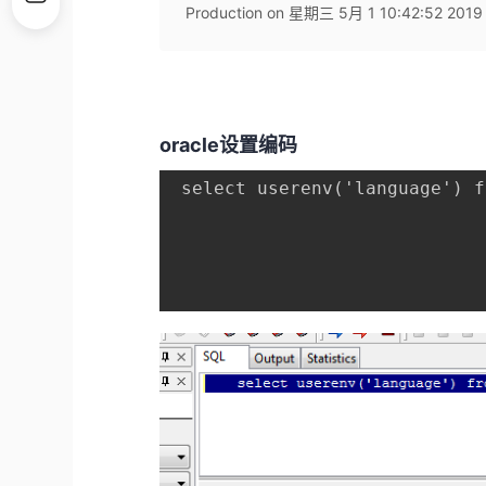
Production on 星期三 5月 1 10:42:52 2019 
oracle设置编码
 select userenv('language') f