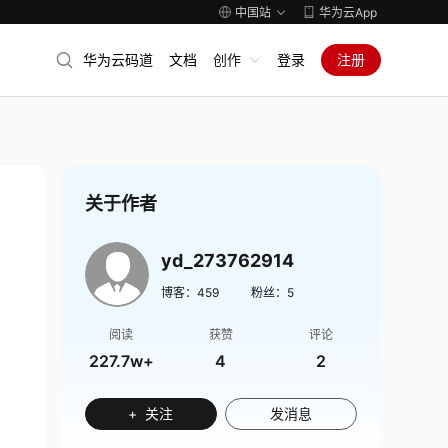
中国站
华为云App
华为云码道
文档
创作
登录
注册
关于作者
yd_273762914
博客：
459
粉丝：
5
阅读
获赞
评论
227.7w+
4
2
+ 关注
发消息