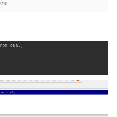
Cop...
rom dual;
