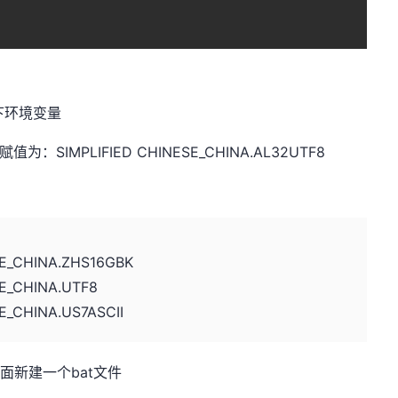
下环境变量
SIMPLIFIED CHINESE_CHINA.AL32UTF8
SE_CHINA.ZHS16GBK
SE_CHINA.UTF8
E_CHINA.US7ASCII
下面新建一个bat文件