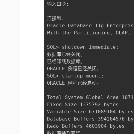
输入口令:

连接到:

Oracle Database 11g Enterpris
With the Partitioning, OLAP, 
SQL> shutdown immediate;

数据库已经关闭。

已经卸载数据库。

ORACLE 例程已经关闭。

SQL> startup mount;

ORACLE 例程已经启动。

Total System Global Area 1071
Fixed Size 1375792 bytes

Variable Size 671089104 bytes

Database Buffers 394264576 by
Redo Buffers 4603904 bytes

数据库装载完毕。
