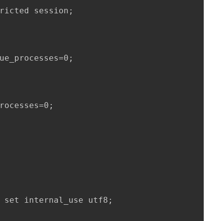
ricted session;

ue_processes=0;

rocesses=0;

 set internal_use utf8;
