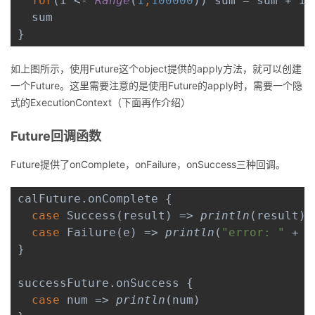
for
(i <- 
Range
(
1
,
100000
)) sum = sum + i

我
注
的
开
  sum

}
的
Programs
发
如上图所示，使用
Future
这个
object
提供的
apply
方法，就可以创建
支
者
一个
Future
。这里需要注意的是使用
Future
的
apply
时，需要一个隐
式的
ExecutionContext
（下面再作介绍）
持
学
Future
回调函数
我
堂
Future
提供了
onComplete
，
onFailure
，
onSuccess
三种回调。
的
我
我
calFuture.onComplete {

case 
Success(result) => 
println
(result)

技
的
的
我
case 
Failure(e) => 
println
(
"error: " 
+ e
}

术
云
课
的
我
successFuture.onSuccess {

支
声
程
认
的
我
case 
num => 
println
(num)
