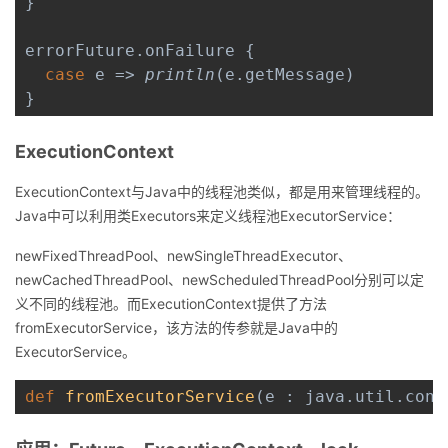
}

持
建
证
实
的
errorFuture.onFailure {

议
验
收
case 
e => 
println
(e.getMessage)

}
藏
ExecutionContext
ExecutionContext
与
Java
中的线程池类似，都是用来管理线程的。
Java
中可以利用类
Executors
来定义线程池
ExecutorService
：
newFixedThreadPool
、
newSingleThreadExecutor
、
newCachedThreadPool
、
newScheduledThreadPool
分别可以定
义不同的线程池。而
ExecutionContext
提供了方法
fromExecutorService
，该方法的传参就是
Java
中的
ExecutorService
。
def 
fromExecutorService
(e : java.util.conc