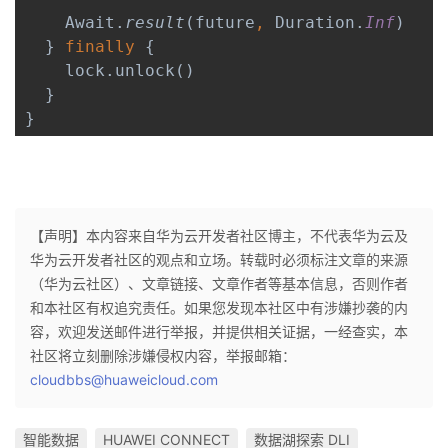
    Await.
result
(future
, 
Duration.
Inf
)

  } 
finally 
{

    lock.unlock()

}
【声明】本内容来自华为云开发者社区博主，不代表华为云及
华为云开发者社区的观点和立场。转载时必须标注文章的来源
（华为云社区）、文章链接、文章作者等基本信息，否则作者
和本社区有权追究责任。如果您发现本社区中有涉嫌抄袭的内
容，欢迎发送邮件进行举报，并提供相关证据，一经查实，本
社区将立刻删除涉嫌侵权内容，举报邮箱：
cloudbbs@huaweicloud.com
智能数据
HUAWEI CONNECT
数据湖探索 DLI