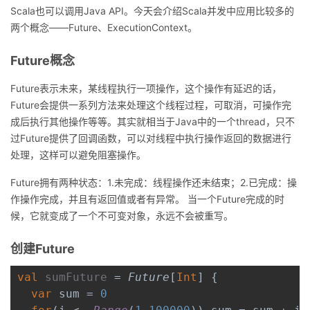
Scala
也可以调用
Java API
。今天会介绍
Scala
并发中应用比较多的
者
两个概念——
Future
、
ExecutionContext
。
我
Future
概念
Future
表示未来，某线程执行一项操作，这个操作有延迟的话，
的
我
Future
会提供一系列方法来处理这个线程过程，可取消，可操作完
成后执行其他操作等等。其实就相当于
Java
中的一个
thread
，只不
博
的
我
过
Future
提供了回调函数，可以对线程中执行操作返回的数据进行
处理，这样可以避免阻塞操作。
客
论
的
我
Future
拥有两种状态：
1.
未完成：线程操作还未结束；
2.
已完成：操
坛
圈
的
我
作操作完成，并且有返回值或者有异常。 当一个
Future
完成的时
候，它就变成了一个不可变对象，永远不会被重写。
子
直
的
我
创建
Future
我
播
活
的
val 
sumFuture 
= 
Future
[
Int
] {

我
动
关
的
var 
sum = 
0
