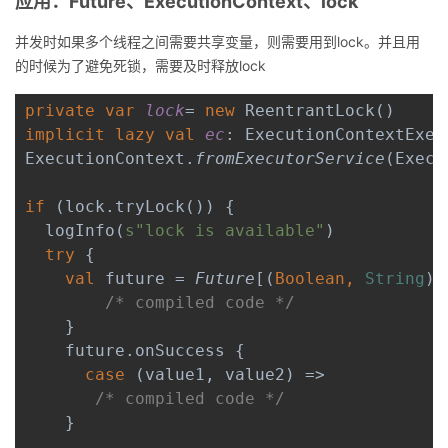
应用：
Future
、
ExecutionContext
、
lock
并发时如果多个线程之间需要共享变量，则需要用到
lock
。并且用
的时候为了避免死锁，需要及时释放
lock
private var 
lock
= 
new 
implicit lazy val 
ec
: ExecutionContextExec
ExecutionContext.
fromExecutorService
(Execu
if 
(lock.tryLock()) {

  logInfo(
s"lock is available"
)

try 
{

val 
future = 
Future
[(
Boolean, 
String
)]
    }

    future.onSuccess {

case 
(value1, value2) =>
    }
