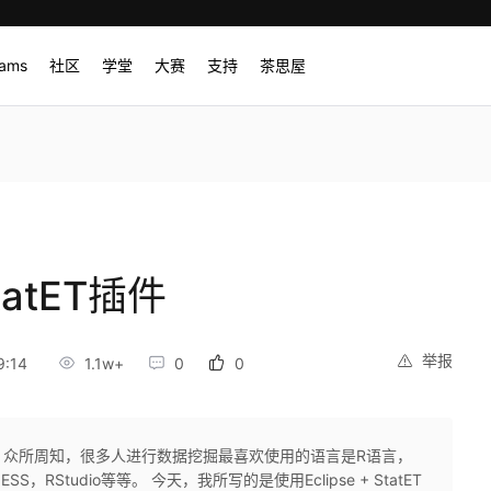
rams
社区
学堂
大赛
支持
茶思屋
tatET插件
举报
9:14
1.1w+
0
0
 1.概述 众所周知，很多人进行数据挖掘最喜欢使用的语言是R语言，
S，RStudio等等。 今天，我所写的是使用Eclipse + StatET