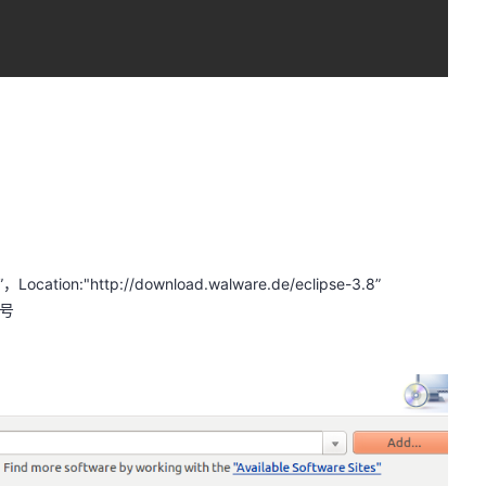
ation:"http://download.walware.de/eclipse-3.8”
号