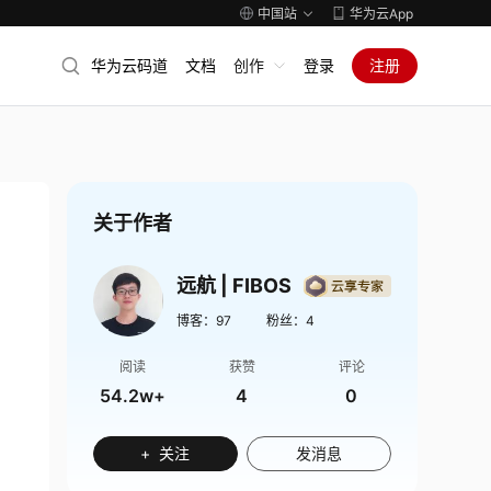
中国站
华为云App
华为云码道
文档
创作
登录
注册
关于作者
远航 | FIBOS
博客：
97
粉丝：
4
阅读
获赞
评论
54.2w+
4
0
+ 关注
发消息