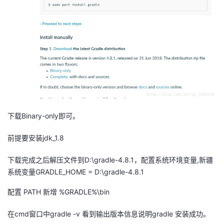
者
我
的
我
博
的
我
客
论
的
我
下载Binary-only即可。
前提要安装jdk_1.8
坛
圈
的
我
下载完成之后解压文件到D:\gradle-4.8.1，配置系统环境变量,新疆
子
直
的
我
系统变量GRADLE_HOME = D:\gradle-4.8.1
我
播
活
的
配置 PATH 新增 %GRADLE%\bin
我
动
关
的
在cmd窗口中gradle -v 看到输出版本信息说明gradle 安装成功。