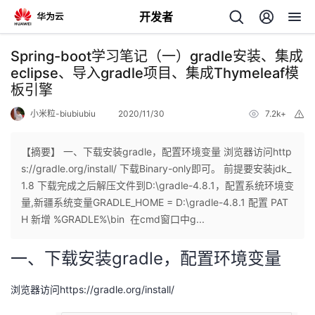
开发者
返
Spring-boot学习笔记（一）gradle安装、集成
回
eclipse、导入gradle项目、集成Thymeleaf模
板引擎
小米粒-biubiubiu
2020/11/30
7.2k+
举
报
【摘要】 一、下载安装gradle，配置环境变量 浏览器访问http
个
s://gradle.org/install/ 下载Binary-only即可。 前提要安装jdk_
1.8 下载完成之后解压文件到D:\gradle-4.8.1，配置系统环境变
我
人
量,新疆系统变量GRADLE_HOME = D:\gradle-4.8.1 配置 PAT
H 新增 %GRADLE%\bin 在cmd窗口中g...
的
主
一、下载安装gradle，配置环境变量
开
页
浏览器访问https://gradle.org/install/
发