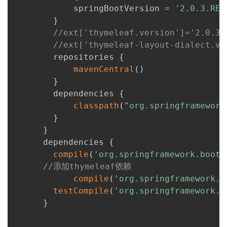
      		springBootVersion 
=
'2.0.3.REL
}
//ext['thymeleaf.version']='2.0.
//ext['thymeleaf-layout-dialect.
      	repositories 
{
mavenCentral
(
)
}
      	dependencies 
{
classpath
(
"org.springframework
}
}
      dependencies 
{
compile
(
'org.springframework.boot:
//添加thymeleaf依赖
compile
(
'org.springframework.b
testCompile
(
'org.springframework.b
}