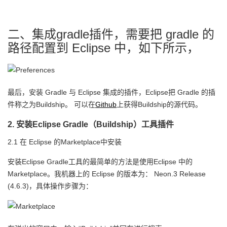
我
注
的
开
二、集成gradle插件，需要把 gradle 的
的
Programs
发
路径配置到 Eclipse 中，如下所示，
支
者
持
学
最后，安装 Gradle 与 Eclipse 集成的插件，Eclipse把 Gradle 的插
件称之为Buildship。 可以在
Github
上获得Buildship的源代码。
我
堂
2. 安装Eclipse Gradle（Buildship）工具插件
的
我
我
2.1 在 Eclipse 的Marketplace中安装
技
的
的
我
安装Eclipse Gradle工具的最简单的方法是使用Eclipse 中的
Marketplace。我机器上的 Eclipse 的版本为： Neon.3 Release
术
云
课
的
我
(4.6.3)，具体操作步骤为：
支
声
程
认
的
我