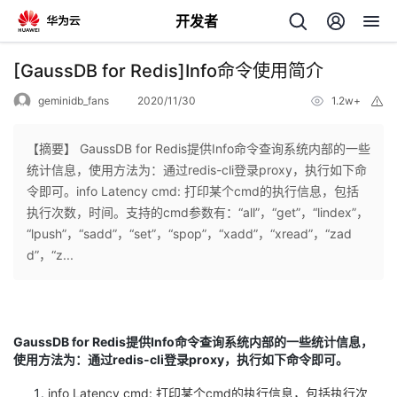
开发者
返
[GaussDB for Redis]Info命令使用简介
回
geminidb_fans
2020/11/30
1.2w+
举
报
【摘要】 GaussDB for Redis提供Info命令查询系统内部的一些
统计信息，使用方法为：通过redis-cli登录proxy，执行如下命
令即可。info Latency cmd: 打印某个cmd的执行信息，包括
个
执行次数，时间。支持的cmd参数有：“all”，“get”，“lindex”，
“lpush”，“sadd”，“set”，“spop”，“xadd”，“xread”，“zad
我
人
d”，“z...
的
主
开
页
GaussDB for Redis提供Info命令查询系统内部的一些统计信息，
使用方法为：通过redis-cli登录proxy，执行如下命令即可。
发
info Latency cmd: 打印某个cmd的执行信息，包括执行次