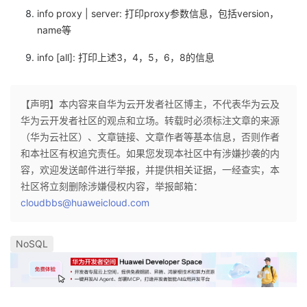
我
注
info proxy | server: 打印proxy参数信息，包括version，
的
开
name等
的
Programs
发
info [all]: 打印上述3，4，5，6，8的信息
支
者
【声明】本内容来自华为云开发者社区博主，不代表华为云及
持
学
华为云开发者社区的观点和立场。转载时必须标注文章的来源
（华为云社区）、文章链接、文章作者等基本信息，否则作者
我
堂
和本社区有权追究责任。如果您发现本社区中有涉嫌抄袭的内
容，欢迎发送邮件进行举报，并提供相关证据，一经查实，本
的
我
我
社区将立刻删除涉嫌侵权内容，举报邮箱：
cloudbbs@huaweicloud.com
技
的
的
我
NoSQL
术
云
课
的
我
支
声
程
认
的
我