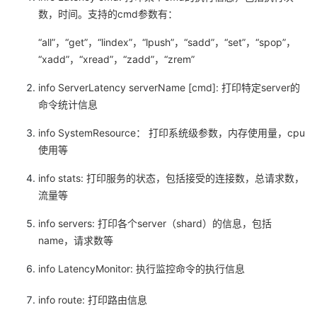
数，时间。支持的cmd参数有：
者
“all”，“get”，“lindex”，“lpush”，“sadd”，“set”，“spop”，
我
“xadd”，“xread”，“zadd”，“zrem”
info ServerLatency serverName [cmd]: 打印特定server的
的
我
命令统计信息
博
的
我
info SystemResource： 打印系统级参数，内存使用量，cpu
使用等
客
论
的
我
info stats: 打印服务的状态，包括接受的连接数，总请求数，
坛
圈
的
我
流量等
info servers: 打印各个server（shard）的信息，包括
子
直
的
我
name，请求数等
我
播
活
的
info LatencyMonitor: 执行监控命令的执行信息
我
动
关
的
info route: 打印路由信息