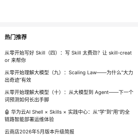
持
建
证
实
的
议
验
收
藏
热门推荐
从零开始写好 Skill（四）：写 Skill 太费劲？让 skill-creat
or 来帮你
从零开始理解大模型（九）：Scaling Law——为什么”大力
出奇迹”有效
从零开始理解大模型（十）：从大模型到 Agent——下一个
词预测如何长出手脚
🤖 华为云AI Shell × Skills × 实践中心：从“学”到“用”的全
链路智能部署运维体验
云商店2026年5月版本升级简报