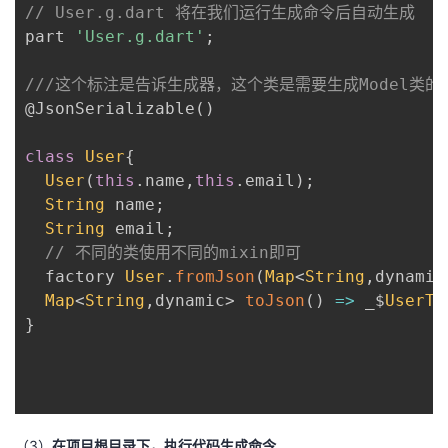
// User.g.dart 将在我们运行生成命令后自动生成
part 
'User.g.dart'
;
///这个标注是告诉生成器，这个类是需要生成Model类的
@JsonSerializable
(
)
class
User
{
User
(
this
.
name
,
this
.
email
)
;
String
 name
;
String
 email
;
// 不同的类使用不同的mixin即可
  factory 
User
.
fromJson
(
Map
<
String
,
dynamic
Map
<
String
,
dynamic
>
toJson
(
)
=
>
 _$
UserTo
}
（3）
在项目根目录下，执行代码生成命令