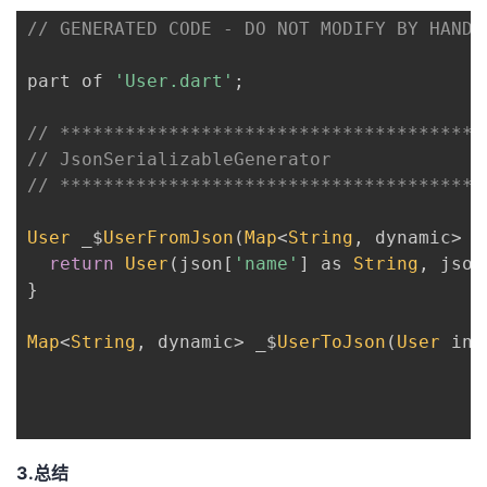
// GENERATED CODE - DO NOT MODIFY BY HAND
part of 
'User.dart'
;
// ***************************************
// JsonSerializableGenerator
// ***************************************
User
 _$
UserFromJson
(
Map
<
String
,
 dynamic
>
 j
return
User
(
json
[
'name'
]
 as 
String
,
 json
}
Map
<
String
,
 dynamic
>
 _$
UserToJson
(
User
 ins
3.总结