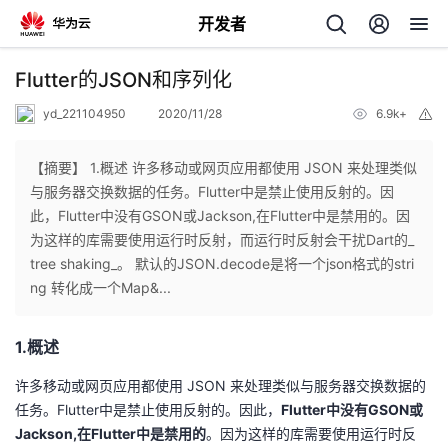
开发者
返
Flutter的JSON和序列化
回
yd_221104950
2020/11/28
6.9k+
举
报
【摘要】 1.概述 许多移动或网页应用都使用 JSON 来处理类似
与服务器交换数据的任务。Flutter中是禁止使用反射的。因
此，Flutter中没有GSON或Jackson,在Flutter中是禁用的。因
个
为这样的库需要使用运行时反射，而运行时反射会干扰Dart的_
tree shaking_。 默认的JSON.decode是将一个json格式的stri
我
人
ng 转化成一个Map&...
的
主
1.概述
开
页
许多移动或网页应用都使用 JSON 来处理类似与服务器交换数据的
任务。Flutter中是禁止使用反射的。因此，
Flutter中没有GSON或
发
Jackson,在Flutter中是禁用的
。因为这样的库需要使用运行时反