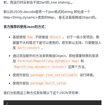
射，而运行时反射会干扰Dart的_tree shaking_。
者
默认的JSON.decode是将一个json格式的string 转化成一个
Map<String,dynamic>类型的Map， 是无法直接换成Object的。
我
官方推荐的使用Json的方式：
的
我
直接使用
,不转换成
。 对于一些小型项目，数
Map
Object
博
的
我
据量不大的情况下是可以使用的，原生默认支持，只需要加入
库
。
dart:convert
客
论
的
我
通过添加额外的方法来转换成Object。即给需要转换的类添
加
和
formJson(Map<String,dynamic> map)
坛
圈
的
我
这两个方法。
Map<String,dynamic> toJson()
使用外部包
进行转换。
package:json_serializable
子
直
的
我
使用外部包
package:built_value
我
播
活
的
我们分别用这三种方式来处理以下这个JSON字符串：
我
动
关
的
{
