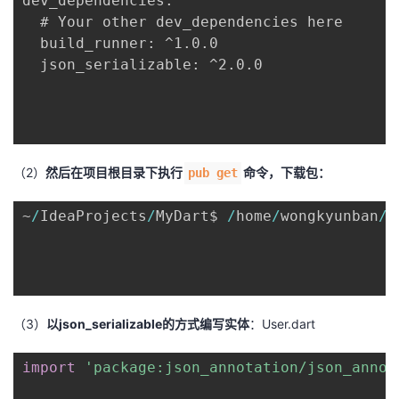
dev_dependencies:

  # Your other dev_dependencies here

  build_runner: ^1.0.0

  json_serializable: ^2.0.0

（2）
然后在项目根目录下执行
命令，下载包：
pub get
~
/
IdeaProjects
/
MyDart$ 
/
home
/
wongkyunban
/
d
（3）
以json_serializable的方式编写实体
：User.dart
import
'package:json_annotation/json_annot