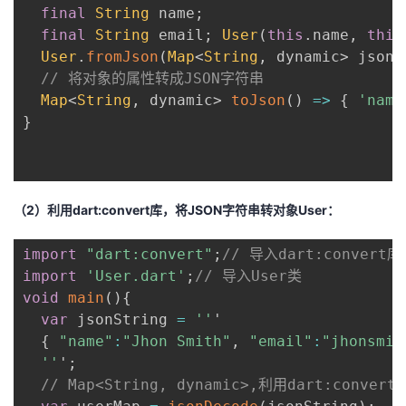
持
建
证
实
的
final
String
 name
;
final
String
 email
;
User
(
this
.
name
,
this
议
验
收
User
.
fromJson
(
Map
<
String
,
 dynamic
>
 json
)
// 将对象的属性转成JSON字符串
藏
Map
<
String
,
 dynamic
>
toJson
(
)
=
>
{
'name
}
（2）利用dart:convert库，将JSON字符串转对象User：
import
"dart:convert"
;
// 导入dart:convert库
import
'User.dart'
;
// 导入User类
void
main
(
)
{
var
 jsonString 
=
''
'

{
"name"
:
"Jhon Smith"
,
"email"
:
"jhonsmit
''
'
;
// Map<String, dynamic>,利用dart:conve