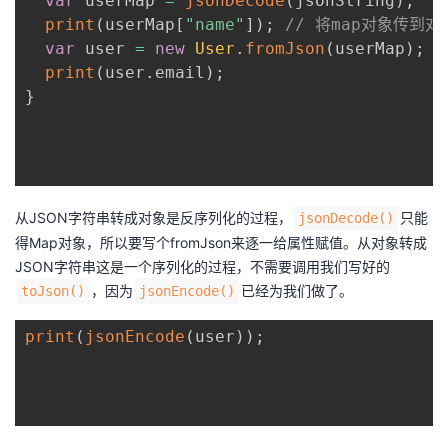
var
 userMap 
=
jsonDecode
(
jsonString
)
;
print
(
userMap
[
"name"
]
)
;
// 将map对象传到对
var
 user 
=
new
User
.
fromJson
(
userMap
)
;
print
(
user
.
email
)
;
}
从JSON字符串转成对象是反序列化的过程，
只能
jsonDecode()
得Map对象，所以要写个fromJson来逐一给属性赋值。从对象转成
JSON字符串这是一个序列化的过程，不需要调用我们写好的
，因为
已经为我们做了。
toJson()
jsonEncode()
print
(
jsonEncode
(
user
)
)
;