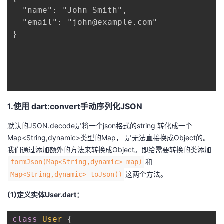
我
  "name": "John Smith",

注
的
开
  "email": "john@example.com"

}

的
Programs
发
支
者
持
学
1.使用 dart:convert手动序列化JSON
我
堂
默认的JSON.decode是将一个json格式的string 转化成一个
的
我
我
Map<String,dynamic>类型的Map， 是无法直接换成Object的。
我们通过添加额外的方法来转换成Object。即给需要转换的类添加
技
的
的
我
和
formJson(Map<String,dynamic> map)
这两个方法。
Map<String,dynamic> toJson()
术
云
课
的
我
(1)定义实体User.dart：
支
声
程
认
的
我
class
User
{