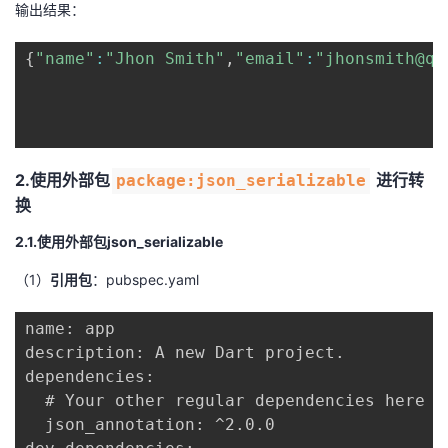
输出结果：
{
"name"
:
"Jhon Smith"
,
"email"
:
"jhonsmith@qq
2.使用外部包
进行转
package:json_serializable
换
2.1.使用外部包json_serializable
（1）
引用包
：pubspec.yaml
name: app

description: A new Dart project.

dependencies:

  # Your other regular dependencies here

  json_annotation: ^2.0.0
