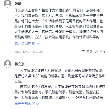
术，其中5年估的就是那种渐进式的路线，如果按照上述逻辑
个么?我个人认为，能够做出像人一样聪明的机器是件好事，
大，以至于难以通过人工来进行分析处理，在没有人工智能
张聪
进行修正，那么这事离我们大概还有10年远。
不过如果要求机器做到人的某些不好的特性，例如，懒惰、
应用的时候，很多公司或者商家无法掌握对自己有利的市场
什么是人工智能？相信作为21世纪青年的我们一点都不陌
20级人工智能本科一班曹宽义
贪婪、罪恶等等，就不必了，做了也是自掘坟墓。人工智能
分析结果，不能对市场需求作出准确判断，只能依靠一些第
生，我们每天都用着手机、电脑、平板ipad等等一些电子产
应该可以为人类而服务，能够帮助人解决各种问题。
三方的机构的报告来对市场需求进行判断。这样的情况对公
品，他们在社会生产生活中起到了无可替代的巨大作用，也
其实做到像人类一样思考的机器，这个只是人工智能科
司或者商家是非常不利的，公司花费了大量人力与金钱来进
给我们的生活带来了很多的便捷。人工智能是21世纪世界三
学的其中一个部分，绝不是全部。通过人工智能的研究，领
行营销，但是客户反馈如何，效果如何，哪些预算获得了更
大尖端技术之一，它研究、开发用于模拟、延伸和扩展人的
略到智能科学的真谛，解决各种科学难题，促进其它学科的
好的效果，这些数据通过人力来进行分析处理既费时也耗
智能的理论、方法、技术及应用系统。作为计算机科学的一
发展，这个才算人工智能的精华!
财，所以在这些关键数据上，没有分析处理或者只有少量的
个分支，它企图了解智能的实质，并生产出一种新的能以人
展开全部内容
例如，人工智能的子学科专家系统，就曾帮助过医学、
分析处理。所以不依靠人工智能的营销往往难以获得良好的
类智能相似的方式作出反应的智能机器，它是多种学科互相
采矿等等多个学科，帮助这些学科解决了很多难题。这个时
反馈。而在商业营销过程中，从投放到点击到销售，每个环
2020/12/29 15:32:20
回复
举报
渗透的一门综合性新学科，是研究如何制造出人造的智能机
候，人工智能就在某一领域表现出比一般人更加卓越的能
节都会有数据产生，而人工智能就可以通过对商业过程中产
器或智能系统，来模拟人类智能活动的能力，用以延伸人们
力。
生的海量数据进行分析处理，对每个用户的需求进行个性化
智能的科学。
韩立京
据我所知，人工智能还有许多十分有趣的子学科，例如
推荐，这样就可以大大提高效率、降低营销成本，与未应用
在这个科技发达的社会，人工智能的确占很大比例。人工智
人工智能又被称为机器智能，是由机器表现出来的智能，
神经网络、进化计算等等。这些科学也是以模仿人类的思维
人工智能的公司或商家拉开差距，形成巨大优势，从而在这
能在生活中的应用有很多，包括：深度学习、计算机视觉、
是模仿人类“认知”功能的机器，通过海量学习对某些场景作出
为初衷发展起来。但是这些科学在发展过程中，却收获了很
个有着激烈生存挑战的商场中脱颖而出，成为商场淘汰赛下
语音识别、智能机器人等。在医疗、教育、金融、衣食住行
反应。
多其它的成果。神经网络、进化计算都曾经解决过许多数学
的幸存者与胜利者。但是想要通过人工智能来获取对自己有
等涉及人类生产生活的越来越多的分支领域发展。
随着科技的快速发展，人工智能已在越来越多的行业被应
上的难题，它们与专家系统一样，为其它各个学科起了很大
利的市场分析结果也不是那么容易的。消费者的需求是方方
相信多数人的一大习惯就是，早上醒来第一眼会看一下手
用。例如智能教育，手机智能助手，智能制造，智能安防
的促进作用。神经网络还帮助过人类解决指纹识别、面相识
面面的，这样一来，数据的量就是巨大的。如何把这海量数
机，而要知道，当代人们所使用的手机多为智能手机，因此
等。但随着城市化的推进，道路拥挤，不好停车的问题越来
别、汉字识别等的难题。
据运用起来就是当前商业营销所面临的巨大挑战。当数据量
对于这样的智能设备所采取的解锁方式就是生物识别技术，
越突出，人工智能在交通运输方面的需求显得尤为迫切。
展开全部内容
小的时候，通过人工客服就可以完成对消费者提供个性化服
如人脸识别，换言之，也就是每天大家都在利用人工智能技
智能交通系统将先进的信息技术，数据通信传输技术，