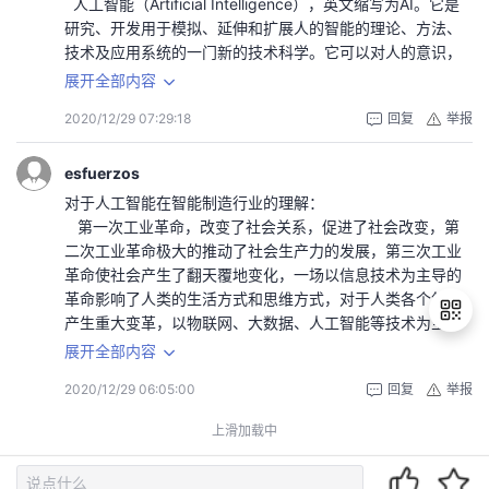
人工智能（Artificial Intelligence），英文缩写为AI。它是
自己的知识水平，为我国的人工智能行业贡献一份力量。
后，计算机技术发展推动医学影像数字化转变，AI医学影像
主观判断的需求，并为此服务的存在，而我希望去投身于这
研究、开发用于模拟、延伸和扩展人的智能的理论、方法、
人工智能本2 田鹏宇
由知觉主观方式向定量计算方式转化，出现了计算机辅助诊
样的智能服务的行业。
技术及应用系统的一门新的技术科学。它可以对人的意识，
断系统等；但以深度学习为代表的新一代AI技术结合下的医
大数据已然成为世界主流，信息化的时代必然引来信息的通
思维进行模拟，也是一门极富挑战性的学科。
展开全部内容
学影像具有真正成熟应用于临床实践的能力。
透，而今的大数据的利用过于客观，总是有各种各样的数据
中国作为世界人口大国，发病率也难免很高，在中国，医疗
人工智能本2
分析，而这数据类型的分析都太过客观，给人真实可信服的
2020/12/29 07:29:18
回复
举报
人工智能有着先天的优势。而人工智能与医疗的结合，使得
陈洪超
同时却又显得冷冰冰，而我期望的智能服务是服务于人的，
更多人能够获得更好的诊断，更安全的微创手术、更短的等
是人性化的，是个性化的。正如智能家居贴心的为主人着想
待时间和更低的感染率，并且还能提高每个人的长期存活
esfuerzos
一样，让家庭散发温暖，当然，智能服务行业不会只有智能
率。
对于人工智能在智能制造行业的理解：
家居一种，但我希望充满人情味的是智能服务的每一种。
智慧诊疗就是将人工智能与医疗诊断相结合，通过计算机
第一次工业革命，改变了社会关系，促进了社会改变，第
但同时我们也不能忽略一些问题，智能服务是一种类似于“私
的统计，帮助医生进行医疗的数据统计，对病人的数据进行
二次工业革命极大的推动了社会生产力的发展，第三次工业
人订制”的服务，并不是对客户的医用窥探。我们为了更了解
深度分析，自动识别病人的临床变量和指标。可以通过模拟
革命使社会产生了翻天覆地变化，一场以信息技术为主导的
客户，必然要去搜集利用客户的数据，但这并不代表着人工
医生的诊断推理，从而给出可靠的医疗方案。
革命影响了人类的生活方式和思维方式，对于人类各个领域
智能就能肆意妄为，利用客户的数据反向谋害客户，甚至泄
以及在医学影像识别方面，人工智能也有了很好的融合。
产生重大变革，以物联网、大数据、人工智能等技术为主导
露客户所提供的数据甚至是隐私，正如现在我们熟知的大数
传统的医疗场景中，常常会出现花费时间长，主观性大的问
的第四次工业革命正在席卷全球，这是继前三级工业革命之
展开全部内容
据杀熟一样。
题。而如今人工智能的应用，可以帮助医生进行病灶区域定
后对于人类生活又一次重大改观的革命。
为了实现我心目中的人工智能的形象，我会坚定自己的信
位，减少漏诊误诊问题。
2020/12/29 06:05:00
回复
举报
改革后中国一直注重制造能力，也成为了第一制造大国，
退
念，努力在这个道路上前进，为人工智能的新时代出一份
在药物的研发方面，人工智能也做出了不小的贡献。可以
有着相当完善的制造体系，。5G、大数据、云计算的发展让
出
力，探索人工智能的新世界。
上滑加载中
根据患者的大数据统计，准确的挖掘筛选出适合的药物，并
人工智能技术产生新的变革，监测、数据处理、识别装置、
登
2020级人工智能本2班——董浩然
且对药物的活性及安全性，副作用等做出预测，从而缩短药
录
机械操作等等，在初级智能阶段应用已经十分广泛，在智能
物的研发周期和研发的成功率。