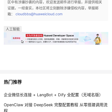
区中有涉嫌抄袭的内容，欢迎发送邮件进行举报，并提供相关
证据，一经查实，本社区将立刻删除涉嫌侵权内容，举报邮
者
箱：
cloudbbs@huaweicloud.com
我
人工智能
的
我
博
的
我
客
论
的
我
坛
圈
的
我
子
直
的
我
热门推荐
我
播
活
的
企业微信长连接 + LangBot + Dify 全配置（无域名版）
OpenClaw 对接 DeepSeek 完整配置教程 从零搭建调用流
我
动
关
的
程