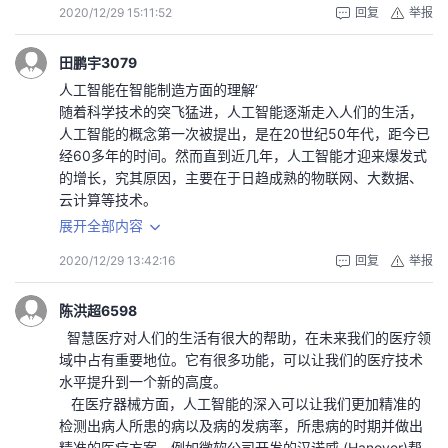
务，但是当数据多到无法通过人工处理的时候，这时候把这
术来启用该功能；语音助手这一功能也是比较熟悉的，目前
2020/12/29 15:11:52
回复
举报
电子传感技术和控制技术及计算机技术合理利用，为人们的
些数据运用起来，就能获得巨大优势。人工智能最擅长的就
人们所用的智能手机都带有这项功能，比如Siri、小爱、yoyo
出行带来更多方便。智能交通信号灯基于ARM处理器，利用
是分析处理大量数据，然后获得大量消费者的个性化需求。
等等，通过应用语音助手，我们可以随时随地的了解你所想
RFID技术提高路况收集精度，根据大数据平台实时反馈的车
田鹏宇3079
只要运用好人工智能，它就能够为企业或商家带来巨大利
知道的；按照现在的发展节奏，你会发现，我们的家正变得
流量数据进行红绿灯周期的调整，以提高通行率，减少人们
人工智能在智能制造方面的理解‘
益、为社会创造巨大的财富。
越来越“智能”，常见的表现就是许多人家中的智能恒温器，例
出行在路上消耗的时间。卫星定位系统可以定位车辆的实时
随着科学技术的突飞猛进，人工智能逐渐走入人们的生活，
我相信通过编程方面的学习，我可以在人工智能应用领域中
如Nest，它可以了解我们的采暖制冷偏爱和日常习惯，以便
位置，为人们指明目的地的方向，规划通往目的地的路线。
人工智能的概念第一次被提出，是在20世纪50年代，距今已
发展，对人工智能在各产业中应用有所帮助。
根据自己的喜好及时调整温度，保障回家之后直接享受适宜
我们通过车路协同，船岸通信等方式还可以实现对危险情况
经60多年的时间。然而直到近几年，人工智能才迎来爆发式
人工智能本2班 宋宇涵
的温度，还有一些智能冰箱、智能电视、智能家居等等都更
的主动预警，为人们的出行安全提供保障。无人驾驶系统是
的增长，究其原因，主要在于日趋成熟的物联网、大数据、
加便捷了我们的生活；在医院也有很多智能，利用最先进的
人们所熟知的一个应用到人工智能的地方，它将人们的双手
云计算等技术。
物联网技术，实现患者与医疗人员、医疗机构、医疗设备之
解放了出来，它可以通过链接大数据平台来规划路线，通过
人工智能作为一个高科技，主要有三个层次，第一个层面是
展开全部内容
间的互动，逐步达到信息化，例如：健康检测、自动提示用
探测实时路况来判断应该将车辆开快或开慢。最后我们可以
计算智能，即机器具备超强的存贮能力和超快的计算能力，
药时间、服用禁忌、剩余药量等的智能服药系统；现在社会
通过卫星导航传输的实时数据来寻找目的地旁的停车位，而
2020/12/29 13:42:16
回复
举报
可以基于海量数据进行深度学习，利用历史经验指导当前环
治安也在慢慢提高，这也少不了人工智能的帮助，安防监
位于楼内部的停车位则可以由楼内车位监管系统上传，完成
境。第二个层面是感知智能，即指机器具备视觉、听觉、触
控，数据实时联网，公安系统可以实时进行数据调查分析；
智能停车部分。从而完成从出行到结束的全过程智能化，且
觉等感知技能，可以将非结构化的数据结构化，并用人类的
陈洪超6598
在交通领域有了更明确地航线规划，也开发了无人驾驶汽车
未来智能交通提供的信息服务遍布城市的各个角落，智能交
沟通方式与用户互动。第三个层面是认真智能，即指机器人
智慧医疗对人们的生活有很大的帮助，在未来我们的医疗领
这一先进科技。这些都是近几年人工智能带给我们的好处，
通系统可以根据出行者的出行时间和需求提供个性化，多样
像人一样，有理解能力，归纳能力，推理能力，有运用知识
域中占有重要地位。它有很多功能，可以让我们的医疗技术
便捷不仅仅只有这些，还有更多的领域等着我们去探索，相
化的服务，满足出行愿望。
的能力。人工智能在智能制造行业的应用场景十分广泛，智
水平提升到一个新的高度。
信在不久的将来，人类的生活一定会因为人工智能的存在而
作为一名大学生，我能做的或许不多，但我会在大学认
能制造源于人工智能的研究。一般认为智能是知识和智力的
在医疗器械方面，人工智能的深入可以让我们更加精准的
越来越好。
真学习课程，在学校的研究中心跟随老师学习实际操作，进
总和，前者是智能的基础，后者是指获取和运用知识求解的
检测出病人所患的病以及病的发病率，所患病的时期并做出
人工智能本科二班张聪
行相关项目的研究，空闲时间去图书馆借阅相关书籍，努力
能力。智能制造应当包含智能制造技术和智能制造系统，智
精准的医疗方案。例如微软公司开发的汉诺威 (Hanover)帮