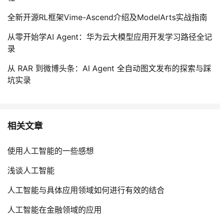
我
注
的
开
全新开源RL框架Vime-Ascend介绍及ModelArts实战指南
的
Programs
发
从零开始学AI Agent：华为云大模型应用开发学习路径全记
录
支
者
从 RAR 到微博头条：AI Agent 全自动图文发布的探索与踩
坑实录
持
学
我
堂
相关文章
的
我
我
使用人工智能的一些感想
技
的
的
我
浅谈人工智能
术
云
课
的
我
人工智能与具体应用领域如何进行有效的结合
支
声
程
认
的
我
人工智能在金融领域的应用