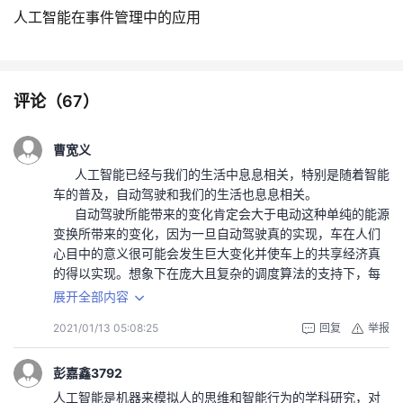
持
建
证
实
的
人工智能在事件管理中的应用
议
验
收
藏
评论（
67
）
曹宽义
人工智能已经与我们的生活中息息相关，特别是随着智能
车的普及，自动驾驶和我们的生活也息息相关。
自动驾驶所能带来的变化肯定会大于电动这种单纯的能源
变换所带来的变化，因为一旦自动驾驶真的实现，车在人们
心目中的意义很可能会发生巨大变化并使车上的共享经济真
的得以实现。想象下在庞大且复杂的调度算法的支持下，每
个人的出行需要都可以按需满足，那人们为什么需要一辆自
展开全部内容
己的车。
2021/01/13 05:08:25
回复
举报
自动驾驶的发展有两种路线：一种是Google式的，特点是
一下子实现终极目标，中间没有过渡；一种则是以各大车厂
为代表的渐进式自动驾驶实现路线。
彭嘉鑫3792
要想判断那种更容易先成功那么需要考虑到由现有状态到自
人工智能是机器来模拟人的思维和智能行为的学科研究，对