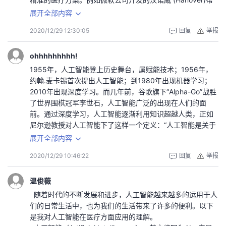
让自己具备研发人工智能所需要的技能，为未来人工智能的
能制造系统不仅能够在实践中不断地充实知识库，具有自学
助医生找到治疗癌症正确方法的人工智能机器。它的目标是
展开全部内容
发展出一份力，让人工智能更好的服务社会，为我们的生活
习功能，还有搜集与理解环境信息和自身的信息，并进行分
记住所有对癌症有必要的论文，并帮助预测哪种药物组合对
提供更多的便利。
析判断和规划自身行为的能力。毫无疑问，智能化是制造自
2020/12/29 12:30:05
回复
举报
每个病人最有效。
人工智能本科二班韩立京
动化的发展方向。在制造过程的各个环节几乎都广泛应用人
人工智能在未来的医学教育也将起到很大的作用，使医学
工智能技术。专家系统技术可以用于工程设计，工艺过程设
教育进入一个全新的领域。例如虚拟病人学习系统，医学生
ohhhhhhhhh!
计，生产调度，故障诊断等。也可以将神经网络和模糊控制
通过虚拟问诊、模拟查体和辅助检查，做出拟诊 ，进而诊断
1955年，人工智能登上历史舞台，属赋能技术；1956年，
技术等先进的计算机智能方法应用于产品配方，生产调度
并设计治疗方案。对于教师来说,帮助教师通过评值成果了解
约翰.麦卡锡首次提出人工智能；到1980年出现机器学习；
等，实现制造过程智能化。而人工智能技术尤其适合于解决
学生的行为表现并调整课程 ；
2010年出现深度学习。而几年前，谷歌旗下“Alpha-Go”战胜
特别复杂和不确定的问题。但同样显然的是，要在企业制造
了世界围棋冠军李世石，人工智能广泛的出现在人们的面
的全过程中全部实现智能化，如果不是完全做不到的事情，
对于学生来说，可以快速培养临床问题的解决能力。通过和
前。通过深度学习，人工智能逐渐利用知识超越人类，正如
至少也是在遥远的将来。有人甚至提出这样的问题，下个世
症例互动学生能够学习很多重要 的疾病诊断知识 。通过和症
尼尔逊教授对人工智能下了这样一个定义：“人工智能是关于
纪会实现智能自动化吗?而如果只是在企业的某个局部环节实
例互动学生能够学习很多重要 的疾病诊断知识 。这些相似的
知识的学科――怎样表示知识以及怎样获得知识并使用知识
展开全部内容
现智能化，而又无法保证全局的优化，则这种智能化的意义
智能技术称为智能辅导系，它可以在解决问题的过程中跟踪
的科学。”
是有限的。智能制造正在世界范围内兴起，它是制造技术发
学习者的“心理步骤”，以诊断错误的概念，并估计学习者对该
2020/12/29 10:46:22
回复
举报
对于怎样使用知识是人工智能的关键。导航根据路况去判断
展，特别是制造信息技术发展的必然，是自动化和集成技术
领域的理解。智能辅导系统还可以为学习者提供及时的指
该走哪条道，软件根据消费者的消费水平给出建议，人们常
向纵深发展的结果。它能实现各种制造过程自动化、智能
导、反馈和解释，并能促进学习者的学习行为 ，如自我调
说这就是人工智能。但我觉得这不是人工智能，在我的理解
温俊薇
化、精益化、绿色化，带动装备制造业整体技术水平的提
节、自我监控和自我解释。
里，人工智能更为人性化并利用已有的知识给出更好的建
随着时代的不断发展和进步，人工智能越来越多的运用于人
升。
人工智能在医学影像方面也有介入，医学影像结合AI的概
议，最近的路并不是最好的路，也许最简单的走法才是最好
们的日常生活中，也为我们的生活带来了许多的便利。以下
在人工智能方面需要高科技的人才，作为当代大学生我们任
念，早在20世纪60年代即被提出。初期主要采用逻辑与统计
的路，我们有很多的消费者并不都是只看价格，看外观、看
是我对人工智能在医疗方面应用的理解。
重而道远，在这四年里一定要广泛搜集这方面的内容来提高
模式识别方法概念尝试用于放射诊断流程；20世纪80年代
格调的大有人在。而人工智能就是利用知识去解决有关人类