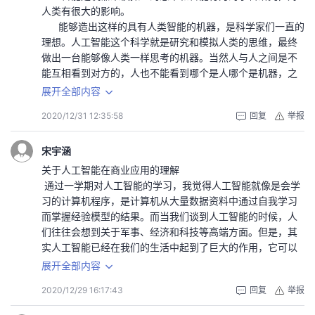
动驾驶的更迭不只是车的更迭，而是整个系统的更迭。所谓
人类有很大的影响。
整个系统的更迭至少有两方面的含义：
能够造出这样的具有人类智能的机器，是科学家们一直的
一个是自动驾驶所需要的支撑系统必须是完整实现的。一般
理想。人工智能这个科学就是研究和模拟人类的思维，最终
来讲加油/充电、事故维修、保养是汽车运转必须的几项支
做出一台能够像人类一样思考的机器。当然人与人之间是不
撑。但这点对自动驾驶路线影响并不大，两条路线应该都是
能互相看到对方的，人也不能看到哪个是人哪个是机器，之
可以嵌入到现有系统里来。
间只有通过对话来交流。然后人与机器之间互相进行对话，
展开全部内容
另一点则是车所需要面对的环境是一体的，逐个场景来实现
对话内容主要是随便问一些问题。到最后，如果对话的人，
自动驾驶理论上似乎是个误区，因为现实里很难清晰划定场
2020/12/31 12:35:58
回复
举报
还分不清与他对话的几个人与机器当中，哪个是机器，哪个
景的边界。我们可以讲突然蹿出人这种场景在高速路上就绝
是人，那么就可以断定这台机器具备人一样的智能。
对不会出现，不需要处理，在一般街道上就需要处理吗？而
然而，直到今天，还没有任何一台机器可以通过这个测
宋宇涵
要想彻底解决自动驾驶里的问题，其根本并不在车本身，而
试。而且，离通过测试的差距还非常之大。这个测试对于机
关于人工智能在商业应用的理解
在于数据(道路的数据、雷达等感知到的数据等)以及数据的处
器，真正的困难就难在要像人一样回答问题。例如随便问一
通过一学期对人工智能的学习，我觉得人工智能就像是会学
理。所以从这个角度看，车本身是已经被征服的技术点，
个问题：“12乘以7再加821等于多少”。这个问题就很容易让
习的计算机程序，是计算机从大量数据资料中通过自我学习
Google这样的公司去搞车虽然难，但有旧例可循，但与此相
机器“中计”。因为对于机器来说，这种数学计算只需要花一秒
而掌握经验模型的结果。而当我们谈到人工智能的时候，人
比车厂去处理数据则更难。
不到的时间就能得出正确的结果。但是如果你发现对方可以
们往往会想到关于军事、经济和科技等高端方面。但是，其
这两种路径看着是后一种更稳妥，但实际上很可能是
这样快且准确地得出结果，你会相信他是人么?人毕竟有人特
实人工智能已经在我们的生活中起到了巨大的作用，它可以
Google那种路线最终会胜出。因为从场景的角度看要么你完
有的思维水平，人有感情，有各种各样的性格，这个就很难
为现代生活提供便利。例如语音识别、刷脸支付、智能家居
展开全部内容
全搞定了自动驾驶，要么没搞定，似乎没有给中间状态留太
在机器上实现。
等方面。
多的空间。
闲话至此，该入正题了。诚然，能够做出这样的机器，的
2020/12/29 16:17:43
回复
举报
我想谈谈人工智能技术在商业方面应用的理解。在我们现代
现在的估计是自动驾驶会在5~10年内变成一种大众化的技
确是人工智能的目标。不过人工智能的研究单纯就是为了这
的商业的环境下很多公司并不是没有数据，而是数据过于庞