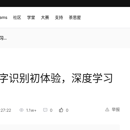
rams
社区
学堂
大赛
支持
茶思屋
秘嘛
写数字识别初体验，深度学习
举报
27:22
1.1w+
0
0