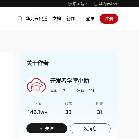
中国站
华为云App
华为云码道
文档
创作
登录
注册
关于作者
开发者学堂小助
博客：
171
粉丝：
291
阅读
获赞
评论
146.1w+
30
31
+ 关注
发消息