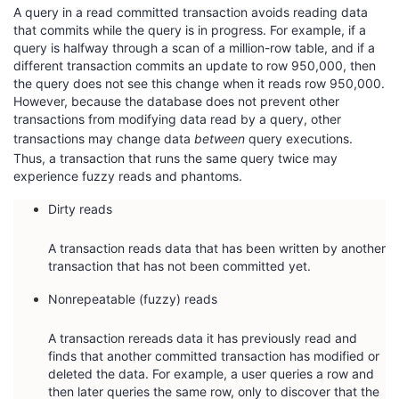
持
建
证
实
的
A query in a read committed transaction avoids reading data
that commits while the query is in progress. For example, if a
query is halfway through a scan of a million-row table, and if a
议
验
收
different transaction commits an update to row 950,000, then
the query does not see this change when it reads row 950,000.
藏
However, because the database does not prevent other
transactions from modifying data read by a query, other
transactions may change data
between
query executions.
Thus, a transaction that runs the same query twice may
experience fuzzy reads and phantoms.
Dirty reads
A transaction reads data that has been written by another
transaction that has not been committed yet.
Nonrepeatable (fuzzy) reads
A transaction rereads data it has previously read and
finds that another committed transaction has modified or
deleted the data. For example, a user queries a row and
then later queries the same row, only to discover that the