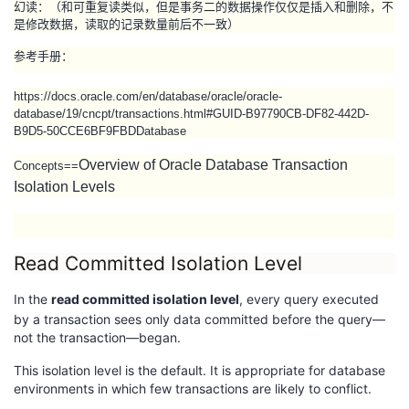
幻读：（和可重复读类似，但是事务二的数据操作仅仅是插入和删除，不
我
注
的
开
是修改数据，读取的记录数量前后不一致）
参考手册：
的
Programs
发
https://docs.oracle.com/en/database/oracle/oracle-
支
者
database/19/cncpt/transactions.html#GUID-B97790CB-DF82-442D-
B9D5-50CCE6BF9FBDDatabase
持
学
Overview of Oracle Database Transaction
Concepts==
Isolation Levels
我
堂
的
我
我
Read Committed Isolation Level
技
的
的
我
In the
read committed isolation level
, every query executed
by a transaction sees only data committed before the query—
术
云
课
的
我
not the transaction—began.
This isolation level is the default. It is appropriate for database
支
声
程
认
的
我
environments in which few transactions are likely to conflict.