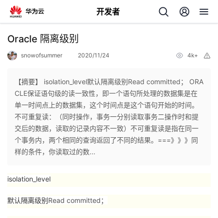
开发者
返
Oracle 隔离级别
回
snowofsummer
2020/11/24
4k+
举
报
【摘要】 isolation_level默认隔离级别Read committed； ORA
CLE保证语句级的读一致性，即一个语句所处理的数据集是在
单一时间点上的数据集，这个时间点是这个语句开始的时间。
个
不可重复读：（同时操作，事务一分别读取事务二操作时和提
交后的数据，读取的记录内容不一致）不可重复读是指在同一
我
人
个事务内，两个相同的查询返回了不同的结果。===》》》同
样的条件，你读取过的数...
的
主
isolation_level
开
页
默认隔离级别
Read committed；
发