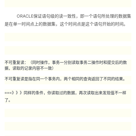
者
ORACLE保证语句级的读一致性，即一个语句所处理的数据集
是在单一时间点上的数据集，这个时间点是这个语句开始的时间。
我
的
我
博
的
我
不可重复读：（同时操作，事务一分别读取事务二操作时和提交后的数
据，读取的记录内容不一致）
客
论
的
我
不可重复读是指在同一个事务内，两个相同的查询返回了不同的结果。
坛
圈
的
我
===》》》
同样的条件，你读取过的数据，再次读取出来发现值不一样
子
直
的
我
了。
我
播
活
的
我
动
关
的