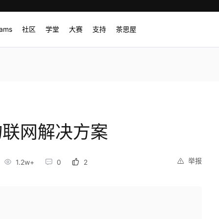
rams
社区
学堂
大赛
支持
茶思屋
物联网解决方案
举报
1.2w+
0
2
！