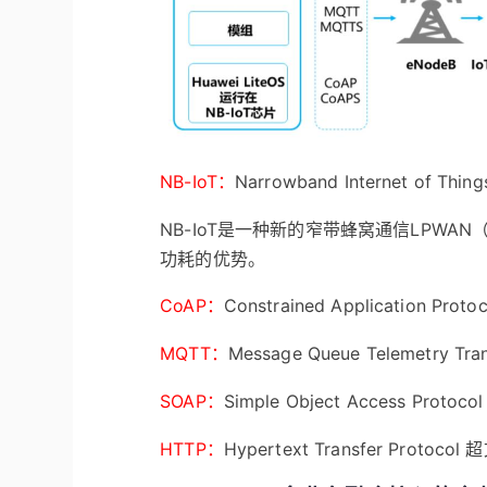
NB-IoT：
Narrowband Internet of T
NB-IoT是一种新的窄带蜂窝通信LPW
功耗的优势。
CoAP：
Constrained Application Pr
MQTT：
Message Queue Telemetry
SOAP：
Simple Object Access Pro
HTTP：
Hypertext Transfer Protoc