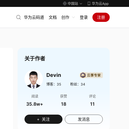
中国站
华为云App
华为云码道
文档
创作
登录
注册
关于作者
Devin
博客：
35
粉丝：
34
阅读
获赞
评论
35.8w+
18
11
+ 关注
发消息