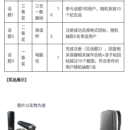
三
三合
话
1
参与话题1的用户，随机发放10
等
一数
题1
0
个纪念品
奖
据线
二
话
保温
注册成功且按格式回帖，随机
等
题2
杯
5
抽取5名幸运用户
奖
完成注册（见话题2），回复相
一
话
电脑
关容器相关操作总结+该子帖回
等
1
题3
包
帖超过10个截图，符合条件的
奖
用户随机抽取1名
【奖品展示】
图片以实物为准