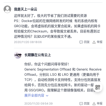
我是天上一朵云
这样就太好了，极大的节省了我们测试需要的资源
PS：Docker拉起的在做网络转发的时候 有的系统内核有
GRO功能，会将虚拟机的报文聚合起来，如果虚拟机的网卡
校验报文的Checksum，会导致报文被丢弃。目前有遇到过
这种情况吗？比如UDP的某些报文不通。
2020/11/20 08:18:06
回复
举报
长期飘在公有云上
你好，你这个问题问得非常好！
Generic Segmentation Offload 和 Generic Receive
Offload，分别比 LSO 和 LRO 更通用（更偏向用于
TCP），自动检测网卡支持特性，支持分包则直接发
给网卡，否则先分包后发给网卡。新的驱动一般
用 GSO/GRO。我理解这个跟镜像强相关，目前我用
从开源网站上下载的镜像（soff/ubuntu-xfce-vnc）
展开全部内容
做的DOCKER还没有遇到该问题，后续会继续关注。
2020/11/20 09:54:39
回复
举报