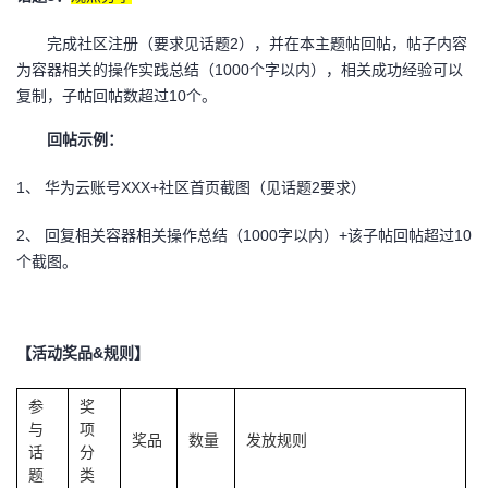
完成社区注册（要求见话题2），并在本主题帖回帖，帖子内容
为容器相关的操作实践总结（1000个字以内），相关成功经验可以
复制，子帖回帖数超过10个。
回帖示例：
1、
华为云账号XXX+社区首页截图（见话题2要求）
2、
回复相关容器相关操作总结（1000字以内）+该子帖回帖超过10
个截图。
【活动奖品&规则】
参
奖
与
项
奖品
数量
发放规则
话
分
题
类