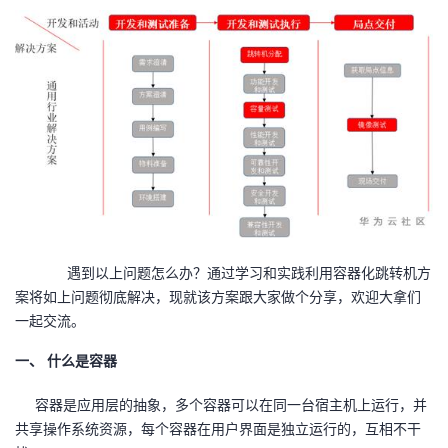
我
注
的
开
的
Programs
发
支
者
持
学
我
堂
的
我
我
遇到以上问题怎么办？通过学习和实践利用容器化跳转机方
案将如上问题彻底解决，现就该方案跟大家做个分享，欢迎大拿们
技
的
的
我
一起交流。
术
云
一、
什么是容器
课
的
我
容器是应用层的抽象，多个容器可以在同一台宿主机上运行，并
支
声
程
认
的
我
共享操作系统资源，每个容器在用户界面是独立运行的，互相不干