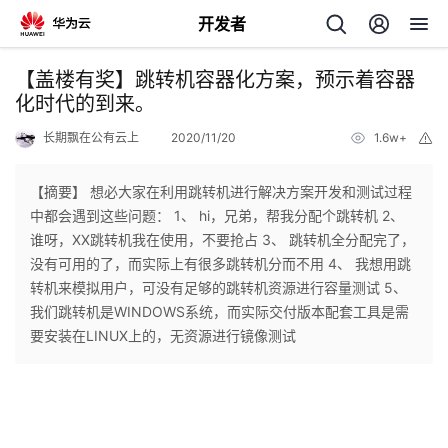
开发者
返
【盖楼有奖】跳转机容器化方案，预示着容器
回
化时代的到来。
长期飘在公有云上
2020/11/20
1.6w+
举
报
【摘要】 想必大家在利用跳转机进行解决方案开发和测试过程
中都会遇到这些问题： 1、 hi，兄弟，帮我分配个跳转机 2、
个
谁呀，XX跳转机我在使用，不要抢占 3、 跳转机全分配完了，
没有可用的了，而实际上有很多跳转机分而不用 4、 我想用跳
我
人
转机来模拟用户，可没有足够的跳转机资源进行容量测试 5、
我们跳转机是WINDOWS系统，而实际交付版本配套工具是需
的
主
要安装在LINUX上的，无资源进行镜像测试
开
页
发