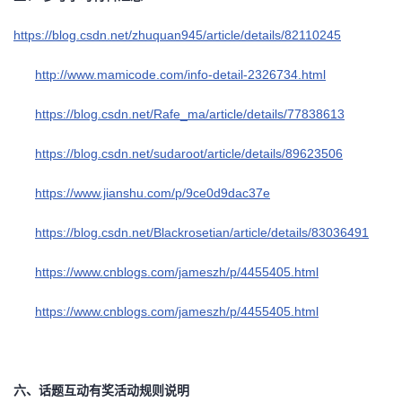
https://blog.csdn.net/zhuquan945/article/details/82110245
http://www.mamicode.com/info-detail-2326734.html
https://blog.csdn.net/Rafe_ma/article/details/77838613
https://blog.csdn.net/sudaroot/article/details/89623506
https://www.jianshu.com/p/9ce0d9dac37e
https://blog.csdn.net/Blackrosetian/article/details/83036491
https://www.cnblogs.com/jameszh/p/4455405.html
https://www.cnblogs.com/jameszh/p/4455405.html
六、话题互动有奖活动规则说明