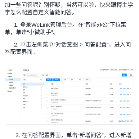
加一些问答呢？别怀疑，当然可以啦，快来跟博主学
者
学怎么配置自定义智能问答。
1. 登录WeLink管理后台。在“智能办公”下拉菜
我
单，单击“小微助手”。
的
我
2. 单击左侧菜单“对话意图 > 问答配置”，进入问
答配置界面。
博
的
我
客
论
的
我
坛
圈
的
我
子
直
的
我
我
播
活
的
我
动
关
的
3. 在问答配置界面，单击“新增问答”。进入新增