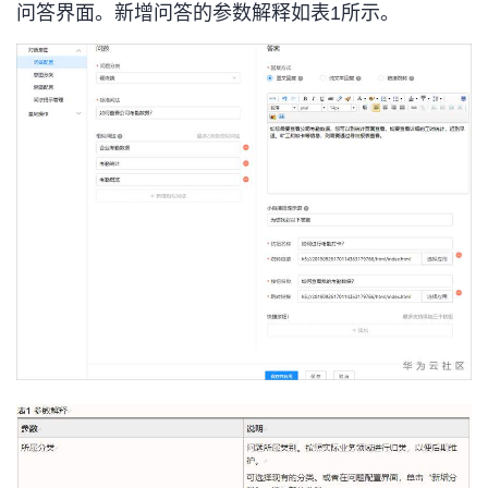
问答界面。新增问答的参数解释如表1所示。
我
注
的
开
的
Programs
发
支
者
持
学
我
堂
的
我
我
技
的
的
我
术
云
课
的
我
支
声
程
认
的
我