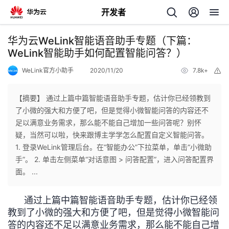
开发者
返
华为云WeLink智能语音助手专题（下篇：
回
WeLink智能助手如何配置智能问答？）
WeLink官方小助手
2020/11/20
7.8k+
举
报
【摘要】 通过上篇中篇智能语音助手专题，估计你已经领教到
了小微的强大和方便了吧，但是觉得小微智能问答的内容还不
个
足以满意业务需求，那么能不能自己增加一些问答呢？别怀
疑，当然可以啦，快来跟博主学学怎么配置自定义智能问答。
我
人
1. 登录WeLink管理后台。在“智能办公”下拉菜单，单击“小微助
手”。 2. 单击左侧菜单“对话意图 > 问答配置”，进入问答配置界
的
主
面。 ...
开
页
通过上篇中篇智能语音助手专题，估计你已经领
教到了小微的强大和方便了吧，但是觉得小微智能问
发
答的内容还不足以满意业务需求，那么能不能自己增