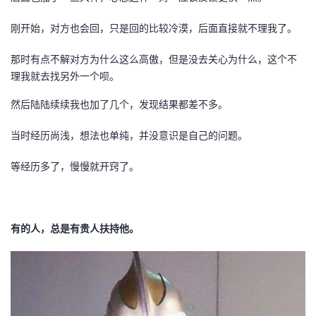
我
注
的
开
刚开始，对方也会回，只是回的比较冷漠，后面直接就不理我了。
的
Programs
发
那时有点不解对方为什么这么高傲，但是没去关心为什么，这个不
理我就去找另外一个呗。
支
者
然后陆陆续续我也加了几个，发现结果都差不多。
持
学
当时经历尚浅，想法也单纯，并没意识是自己的问题。
我
堂
等经历多了，慢慢就开窍了。
的
我
我
技
的
的
我
有的人，总是有贵人扶持他。
术
云
课
的
我
支
声
程
认
的
我