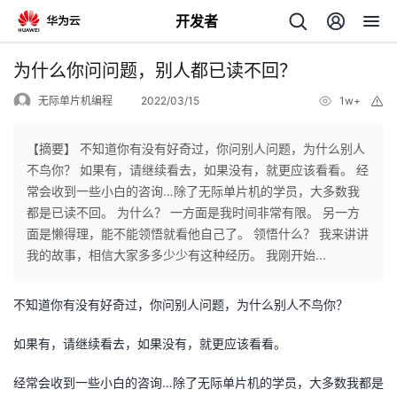
开发者
返
为什么你问问题，别人都已读不回？
回
无际单片机编程
2022/03/15
1w+
举
报
【摘要】 不知道你有没有好奇过，你问别人问题，为什么别人
不鸟你？ 如果有，请继续看去，如果没有，就更应该看看。 经
常会收到一些小白的咨询…除了无际单片机的学员，大多数我
个
都是已读不回。 为什么？ 一方面是我时间非常有限。 另一方
面是懒得理，能不能领悟就看他自己了。 领悟什么？ 我来讲讲
我
人
我的故事，相信大家多多少少有这种经历。 我刚开始...
的
主
不知道你有没有好奇过，你问别人问题，为什么别人不鸟你？
开
页
如果有，请继续看去，如果没有，就更应该看看。
经常会收到一些小白的咨询…除了无际单片机的学员，大多数我都是
发