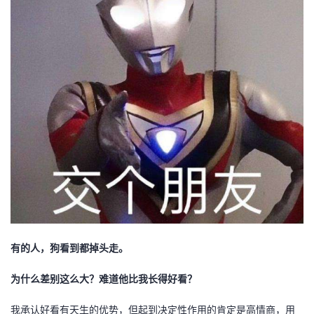
持
建
证
实
的
议
验
收
藏
有的人，狗看到都掉头走。
为什么差别这么大？难道他比我长得好看？
我承认好看有天生的优势，但起到决定性作用的肯定是高情商，用