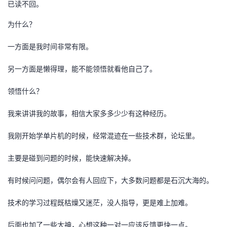
已读不回。
者
为什么？
我
一方面是我时间非常有限。
的
我
另一方面是懒得理，能不能领悟就看他自己了。
领悟什么？
博
的
我
我来讲讲我的故事，相信大家多多少少有这种经历。
客
论
的
我
我刚开始学单片机的时候，经常混迹在一些技术群，论坛里。
坛
圈
的
我
主要是碰到问题的时候，能快速解决掉。
子
直
的
我
有时候问问题，偶尔会有人回应下，大多数问题都是石沉大海的。
我
播
活
的
技术的学习过程既枯燥又迷茫，没人指导，更是难上加难。
我
动
关
的
后面也加了一些大神，心想这种一对一应该反馈更快一点。