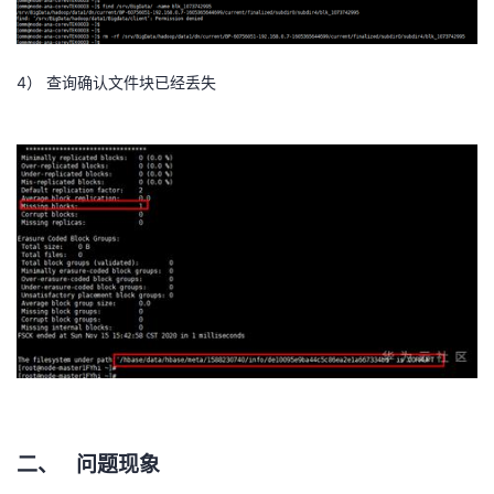
我
注
的
开
的
Programs
发
4）
查询确认文件块已经丢失
支
者
持
学
我
堂
的
我
我
技
的
的
我
术
云
课
的
我
支
声
程
认
的
我
二、
问题现象