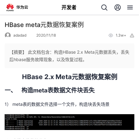
开发者
返
HBase meta元数据恢复案例
回
adadad
2020/11/18
1.3w+
举
报
【摘要】 此文档包含：构造HBase 2.x Meta元数据丢失，丢失
后hbase服务故障现象，以及恢复过程。
个
HBase 2.x Meta
元数据恢复案例
我
人
一、
meta
构造
表数据文件块丢失
的
1）
主
meta
表的数据文件选择一个文件，构造块丢失场景
开
页
发