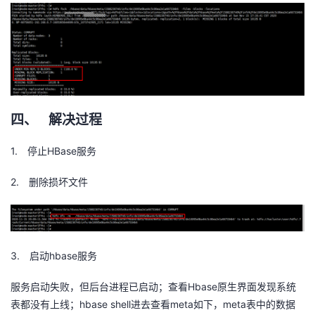
四、
解决过程
1.
HBase
停止
服务
2.
删除损坏文件
3.
hbase
启动
服务
Hbase
服务启动失败，但后台进程已启动；查看
原生界面发现系统
hbase shell
meta
meta
表都没有上线；
进去查看
如下，
表中的数据