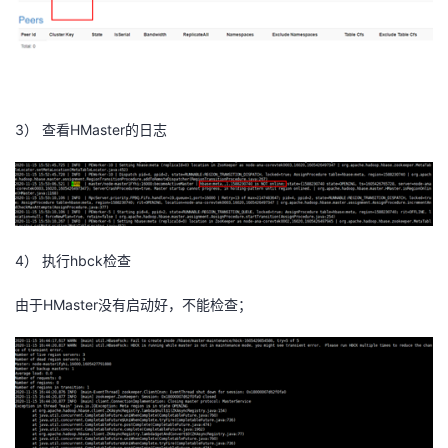
3）
HMaster
查看
的日志
4）
hbck
执行
检查
HMaster
由于
没有启动好，不能检查；