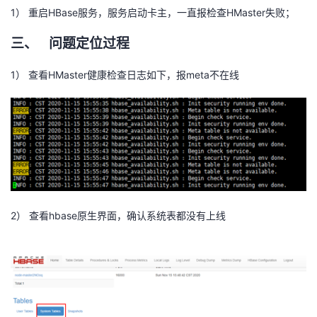
持
建
证
实
的
1）
HBase
HMaster
重启
服务，服务启动卡主，一直报检查
失败；
议
三、
验
收
问题定位过程
1）
HMaster
meta
藏
查看
健康检查日志如下，报
不在线
2）
hbase
查看
原生界面，确认系统表都没有上线