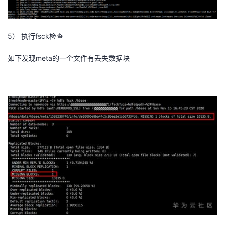
5）
fsck
执行
检查
meta
如下发现
的一个文件有丢失数据块