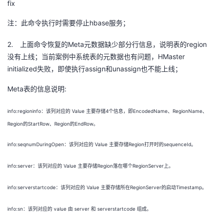
fix
hbase
注：此命令执行时需要停止
服务；
2.
Meta
region
上面命令恢复的
元数据缺少部分行信息，说明表的
HMaster
没有上线；当前案例中系统表的元数据也有问题，
initialized
assign
unassign
失败，即使执行
和
也不能上线；
Meta
:
表的信息说明
info:regioninfo
Value
4
EncodedName
RegionName
：该列对应的
主要存储
个信息，即
、
、
Region
StartRow
Region
EndRow
的
、
的
。
info:seqnumDuringOpen
Value
Region
sequenceId
：该列对应的
主要存储
打开时的
。
info:server
Value
Region
RegionServer
：该列对应的
主要存储
落在哪个
上。
info:serverstartcode
Value
RegionServer
Timestamp
：该列对应的
主要存储所在
的启动
。
info:sn
value
server
serverstartcode
：该列对应的
由
和
组成。