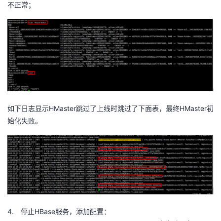
不正常；
HMaster
HMaster
如下日志显示
跳过了上线时跳过了下面表，最终
初
始化失败。
4.
HBase
停止
服务，添加配置：