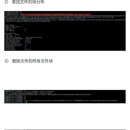
2）
查找文件的块分布
者
我
的
我
博
的
我
3）
删除文件的所有文件块
客
论
的
我
坛
圈
的
我
子
直
的
我
我
播
活
的
我
动
关
的