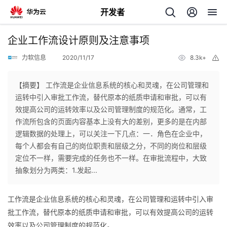
开发者
返
企业工作流设计原则及注意事项
回
力软信息
2020/11/17
8.3k+
举
报
【摘要】 工作流是企业信息系统的核心和灵魂，在公司管理和
运转中引入审批工作流，替代原本的纸质申请和审批，可以有
效提高公司的运转效率以及公司管理制度的规范化。通常，工
个
作流所包含的页面内容基本上没有大的差别，更多的是在内部
逻辑数据的处理上，可以关注一下几点：一．角色在企业中，
我
人
每个人都会有自己的岗位职责和层级之分，不同的岗位和层级
定位不一样，需要完成的任务也不一样。在审批流程中，大致
我
的
主
抽象划分为两类：1.发起...
我
的
开
页
工作流是企业信息系统的核心和灵魂，在公司管理和运转中引入审
批工作流，替代原本的纸质申请和审批，可以有效提高公司的运转
我
的
开
发
效率以及公司管理制度的规范化。