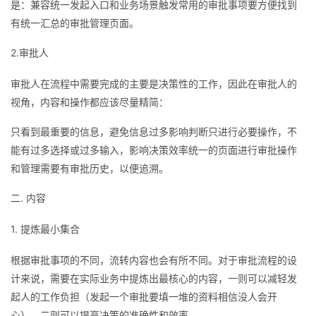
是：兼容统一发起入口和业务场景触发常用的审批事项要方便找到
议
注
验
收
有统一汇总的审批管理页面。
藏
2.审批人
审批人在流程中需要完成的主要是决策性的工作，因此在审批人的
视角，内容和操作都应该尽量精简：
只看到最重要的信息，避免信息过多影响判断只进行必要操作，不
能有过多选择或过多输入，影响决策效率统一的页面进行审批操作
和管理需要有审批历史，以便追溯。
二. 内容
1. 提炼最小集合
根据审批事项的不同，流转内容也会有所不同。对于审批流程的设
计来说，需要在实际业务中提炼出最核心的内容，一则可以减轻发
起人的工作负担（发起一个审批要填一堆的资料相信没人会开
心），二则可以提高决策的准确性和效率。