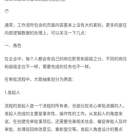
的
Programs
发
者
支
者
通常，工作流所包含的页面内容基本上没有大的差别，更多的是在
我
内部逻辑数据的处理上，可以关注一下几点：
持
学
的
我
一．角色
我
堂
博
的
我
在企业中，每个人都会有自己的岗位职责和层级之分，不同的岗位
和层级定位不一样，需要完成的任务也不一样。
的
我
客
论
的
我
我
在审批流程中，大致抽象划分为两类：
技
的
坛
圈
的
我
的
我
1.发起人
术
云
子
直
的
我
课
的
我
流程的发起人是一个流程的所有者，也是比较关心审批进展的人，
支
声
播
活
的
程
认
的
我
发起人完成的主要是事务性、操作性的工作。从发起人的角度来
说，在创建完审批事项后，还需要完善相关信息、催促审批人及时
持
建
动
关
证
实
的
审批、处理驳回修改意见、重新提交等。发起人角度设计的要点