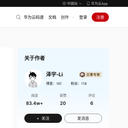
中国站
华为云App
华为云码道
文档
创作
登录
注册
关于作者
泽宇-Li
博客：
161
粉丝：
118
阅读
获赞
评论
83.4w+
20
6
+ 关注
发消息