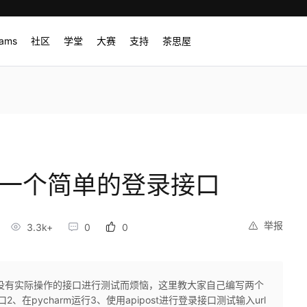
rams
社区
学堂
大赛
支持
茶思屋
k编写一个简单的登录接口
举报
3.3k+
0
0
没有实际操作的接口进行测试而烦恼，这里教大家自己编写两个
在pycharm运行3、使用apipost进行登录接口测试输入url