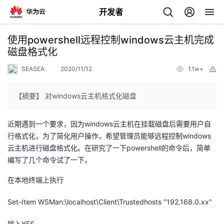
开发者
返
使用powershell远程控制windows云主机完成
回
磁盘格式化
SEASEA
2020/11/12
1.1w+
举
报
【摘要】 对windows云主机格式化磁盘
个
近期遇到一个要求，因为windows云主机在挂载磁盘后需要用户自
行格式化，为了简化用户操作，希望管理员能够远程控制windows
我
人
云主机进行磁盘格式化。在研究了一下powershell的命令后，简单
编写了几个命令试了一下。
的
主
在本地终端上执行
开
页
Set-Item WSMan:\localhost\Client\Trustedhosts "192.168.0.xx"
发
输入YES