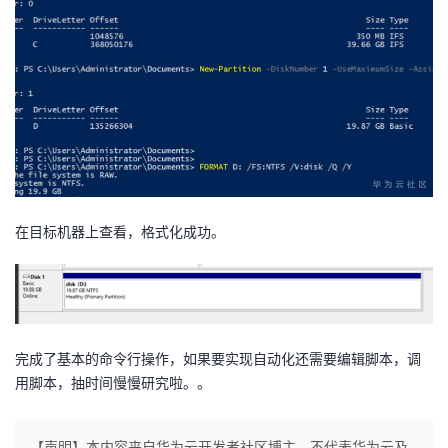
我
注
的
开
的
Programs
发
支
者
持
学
我
堂
在目标机器上查看，格式化成功。
的
我
我
技
的
的
我
完成了基本的命令行操作，如果要实现自动化还需要编辑脚本，调
术
云
课
的
我
用脚本，抽时间慢慢研究啦。。
支
声
程
认
的
我
【声明】本内容来自华为云开发者社区博主，不代表华为云及