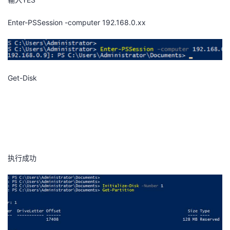
者
Enter-PSSession -computer 192.168.0.xx
我
的
我
Get-Disk
博
的
我
客
论
的
我
坛
圈
的
我
执行成功
子
直
的
我
我
播
活
的
我
动
关
的