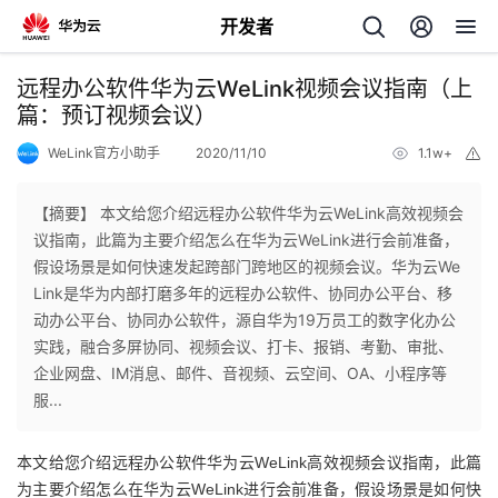
开发者
返
远程办公软件华为云WeLink视频会议指南（上
回
篇：预订视频会议）
WeLink官方小助手
2020/11/10
1.1w+
举
报
【摘要】 本文给您介绍远程办公软件华为云WeLink高效视频会
议指南，此篇为主要介绍怎么在华为云WeLink进行会前准备，
个
假设场景是如何快速发起跨部门跨地区的视频会议。华为云We
Link是华为内部打磨多年的远程办公软件、协同办公平台、移
我
人
动办公平台、协同办公软件，源自华为19万员工的数字化办公
实践，融合多屏协同、视频会议、打卡、报销、考勤、审批、
的
主
企业网盘、IM消息、邮件、音视频、云空间、OA、小程序等
服...
开
页
本文给您介绍远程办公软件华为云WeLink高效视频会议指南，此篇
发
为主要介绍怎么在华为云WeLink进行会前准备，假设场景是如何快