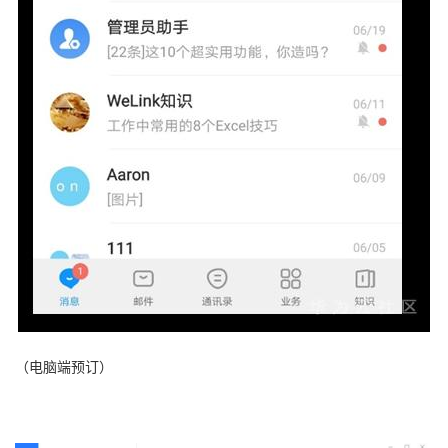
持
建
证
实
的
议
验
收
藏
（电脑端预订）