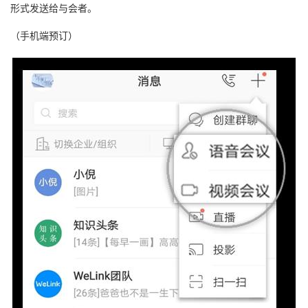
形式发送给与会者。
我
注
的
开
（手机端预订）
的
Programs
发
支
者
持
学
我
堂
的
我
我
技
的
的
我
术
云
课
的
我
支
声
程
认
的
我