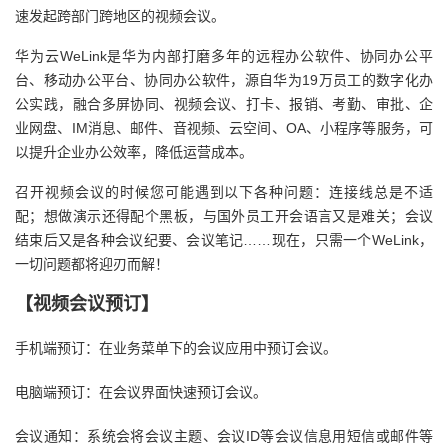
速发起跨部门跨地区的视频会议。
者
华为云WeLink是华为内部打磨多年的远程办公软件、协同办公平
台、移动办公平台、协同办公软件，源自华为19万员工的数字化办
我
公实践，融合多屏协同、视频会议、打卡、报销、考勤、审批、企
业网盘、IM消息、邮件、音视频、云空间、OA、小程序等服务，可
的
我
以提升企业办公效率，降低运营成本。
博
的
我
召开视频会议的时候您可能遇到以下各种问题：连接线总是不适
配；想做演示还得配个黑板，与国外员工开会语言又是难关；会议
客
论
的
我
结束后又是各种会议纪要、会议笔记……现在，只需一个WeLink，
一切问题都将迎刃而解！
坛
圈
的
我
【视频会议预订】
子
直
的
我
手机端预订：在业务菜单下的会议应用中预订会议。
我
播
活
的
电脑端预订：在会议界面快速预订会议。
我
动
关
的
会议通知：系统会将会议主题、会议ID等会议信息用短信或邮件等