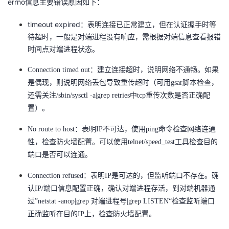
errno信息主要错误原因如下：
议
注
验
收
timeout expired：表明连接已正常建立，但在认证握手时等
藏
待超时，一般是对端进程没有响应，需根据对端信息查看报错
时间点对端进程状态。
Connection timed out：建立连接超时，说明网络不通畅。如果
是偶现，则说明网络丢包导致重传超时（可用gsar脚本检查，
还需关注/sbin/sysctl -a|grep retries中tcp重传次数是否正确配
置）。
No route
to host：表明IP不可达，使用ping命令检查网络连通
性，检查防火墙配置。可以使用telnet/speed_test工具检查目的
端口是否可以连通。
Connection refused：表明IP是可达的，但监听端口不存在。确
认IP/端口信息配置正确，确认对端进程存活，到对端机器通
过”netstat -anop|grep 对端进程号|grep LISTEN“检查监听端口
正确监听在目的IP上，检查防火墙配置。