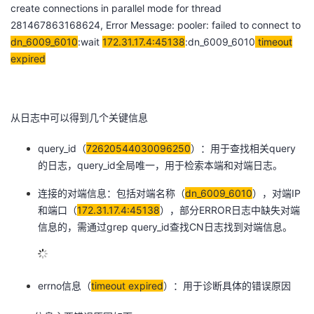
create connections in parallel mode
for thread
的
Programs
发
者
281467863168624, Error Message: pooler: failed to connect to
dn_6009_6010
:wait
172.31.17.4:45138
:dn_6009_6010
timeout
支
者
expired
我
持
学
的
我
从日志中可以得到几个关键信息
我
堂
博
的
我
query_id（
72620544030096250
）：用于查找相关query
的
我
客
论
的
我
我
的日志，query_id全局唯一，用于检索本端和对端日志。
技
的
坛
圈
的
我
连接的对端信息：包括对端名称（
dn_6009_6010
），对端IP
的
我
和端口（
172.31.17.4:45138
），部分ERROR日志中缺失对端
术
云
子
直
的
我
信息的，需通过grep query_id查找CN日志找到对端信息。
课
的
我
支
声
播
活
的
程
认
的
我
errno信息（
timeout expired
）：用于诊断具体的错误原因
持
建
动
关
证
实
的