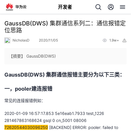
开发者
返
GaussDB(DWS) 集群通信系列二：通信报错定
回
位思路
NicholasD
2020/11/05
1.9w+
举
报
【摘要】 GaussDB(DWS)
个
GaussDB(DWS) 集群通信报错主要分为以下三类：
我
人
一，pooler建连报错
我
的
主
常见的连接报错例如：
我
的
开
页
2020-01-09 16:57:17.853 5e16eab1.7933 test_1226
281467863168624 gsql 0 cn_5001 08006
我
的
开
发
72620544030096250
[BACKEND] ERROR: pooler:
failed to