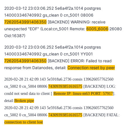
2020-03-12 23:03:06.252 5e6a4f2a.1014 postgres
140003346740992 gs_clean 0 cn_5001 08006
72620543991406350
[BACKEND] WARNING: receive
unexpected "EOF" (Local:cn_5001 Remote:
6005_6006
:26080
Oid:16387)
2020-03-12 23:03:06.252 5e6a4f2a.1014 postgres
140003346740992 gs_clean 0 cn_5001 YY001
72620543991406350
[BACKEND] ERROR: Failed to read
response from Datanodes, detail:
Connection reset by peer
2020-02-28 21:42:09.143 5e5918a6.2736 consis 139626057762560
cn_5002 0 cn_5004 08006
74309393851616575
[BACKEND] LOG:
could not send data to client [
Remote IP: linux-m63 PORT: 57917
].
detail:
Broken pipe
2020-02-28 21:42:09.143 5e5918a6.2736 consis 139626057762560
cn_5002 0 cn_5004 08006
74309393851616575
[BACKEND] FATAL:
connection to client lost