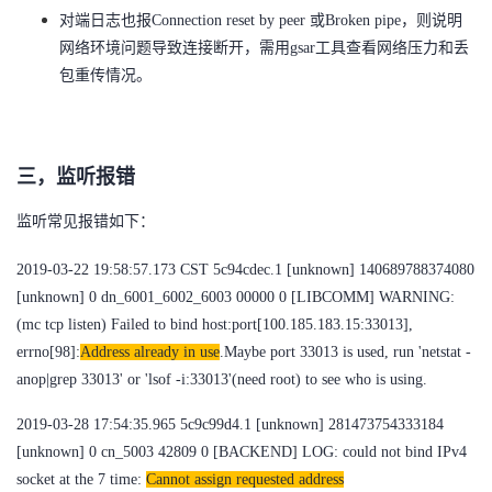
对端日志也报Connection reset by peer 或
Broken pipe，则说明
网络环境问题导致连接断开，需用gsar工具查看网络压力和丢
包重传情况。
三，监听报错
监听常见报错如下：
2019-03-22 19:58:57.173 CST 5c94cdec.1 [unknown] 140689788374080
[unknown] 0 dn_6001_6002_6003 00000 0 [LIBCOMM] WARNING:
(mc tcp listen) Failed to bind host:port[100.185.183.15:33013],
errno[98]:
Address already in use
.Maybe port 33013 is used, run 'netstat -
anop|grep 33013' or 'lsof -i:33013'(need root) to see who is using.
2019-03-28 17:54:35.965 5c9c99d4.1 [unknown] 281473754333184
[unknown] 0 cn_5003 42809 0 [BACKEND] LOG: could not bind IPv4
socket at the 7 time:
Cannot assign requested address