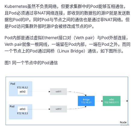
Kubernetes虽然不负责网络，但要求集群中的Pod能够互相通信，
者
且Pod必须通过非NAT网络连接，即收到的数据包的源IP就是发送数
据包Pod的IP。同时Pod与节点之间的通信也是通过非NAT网络。但
我
是Pod访问集群外部时源IP会被修改成节点的IP。
Pod内部是通过虚拟Ethernet接口对（Veth pair）与Pod外部连接，
的
我
Veth pair就像一根网线，一端留在Pod内部，一端在Pod之外。而同
一个节点上的Pod通过网桥（Linux Bridge）通信，如下图所示。
博
的
我
图1
同一个节点中的Pod通信
客
论
的
我
坛
圈
的
我
子
直
的
我
我
播
活
的
我
动
关
的