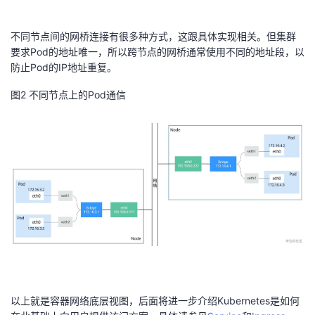
我
注
的
开
不同节点间的网桥连接有很多种方式，这跟具体实现相关。但集群
的
Programs
发
要求Pod的地址唯一，所以跨节点的网桥通常使用不同的地址段，以
防止Pod的IP地址重复。
支
者
图2
不同节点上的Pod通信
持
学
我
堂
的
我
我
技
的
的
我
术
云
课
的
我
支
声
程
认
的
我
以上就是容器网络底层视图，后面将进一步介绍Kubernetes是如何