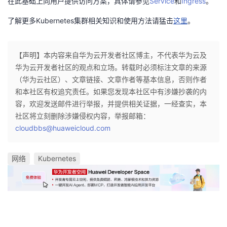
在此基础上向用户提供访问方案，具体请参见
Service
和
Ingress
。
持
建
证
实
的
了解更多Kubernetes集群相关知识和使用方法请猛击
这里
。
议
验
收
藏
【声明】本内容来自华为云开发者社区博主，不代表华为云及
华为云开发者社区的观点和立场。转载时必须标注文章的来源
（华为云社区）、文章链接、文章作者等基本信息，否则作者
和本社区有权追究责任。如果您发现本社区中有涉嫌抄袭的内
容，欢迎发送邮件进行举报，并提供相关证据，一经查实，本
社区将立刻删除涉嫌侵权内容，举报邮箱：
cloudbbs@huaweicloud.com
网络
Kubernetes