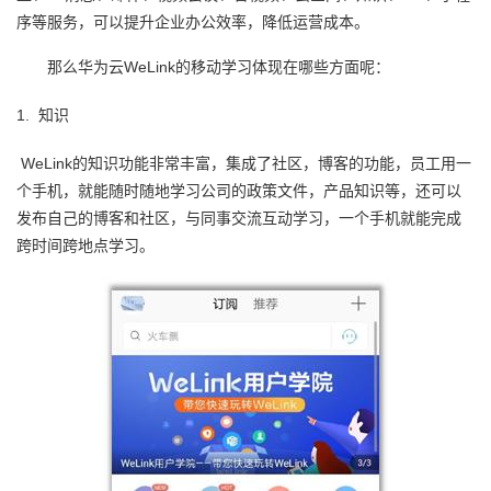
序等服务，可以提升企业办公效率，降低运营成本。
者
WeLink
那么华为云
的移动学习体现在哪些方面呢：
我
1.
知识
的
我
WeLink
的知识功能非常丰富，集成了社区，博客的功能，员工用一
个手机，就能随时随地学习公司的政策文件，产品知识等，还可以
博
的
我
发布自己的博客和社区，与同事交流互动学习，一个手机就能完成
跨时间跨地点学习。
客
论
的
我
坛
圈
的
我
子
直
的
我
我
播
活
的
我
动
关
的