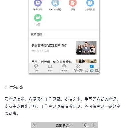
我
注
的
开
的
Programs
发
支
者
持
学
我
堂
的
我
我
2.
云笔记。
技
的
的
我
云笔记功能，方便保存工作灵感。支持文本，手写等方式的笔记，
术
云
课
的
我
支持生成思维导图，工作笔记逻辑清晰展现，还可将笔记一键分享
给同事。
支
声
程
认
的
我