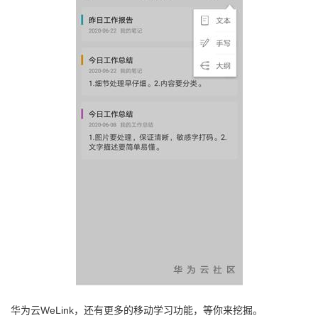
持
建
证
实
的
议
验
收
藏
WeLink
华为云
，还有更多的移动学习功能，等你来挖掘。