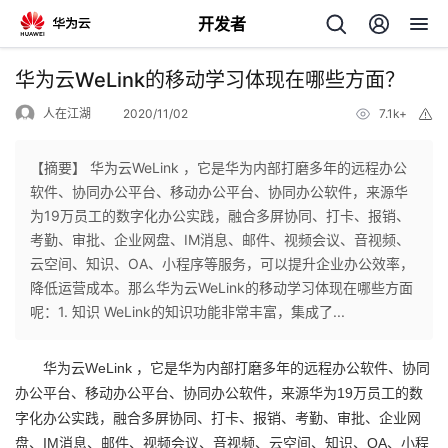
开发者
返
华为云WeLink的移动学习体现在哪些方面？
回
人在江湖
2020/11/02
7.1k+
举
报
【摘要】 华为云WeLink ，它是华为内部打磨多年的远程办公
软件、协同办公平台、移动办公平台、协同办公软件，来源华
为19万员工的数字化办公实践，融合多屏协同、打卡、报销、
个
考勤、审批、企业网盘、IM消息、邮件、视频会议、音视频、
云空间、知识、OA、小程序等服务，可以提升企业办公效率，
我
人
降低运营成本。那么华为云WeLink的移动学习体现在哪些方面
呢：1. 知识 WeLink的知识功能非常丰富，集成了...
的
主
WeLink
华为云
，它是华为内部打磨多年的远程办公软件、协同
开
页
19
办公平台、移动办公平台、协同办公软件，来源华为
万员工的数
字化办公实践，融合多屏协同、打卡、报销、考勤、审批、企业网
发
IM
OA
盘、
消息、邮件、视频会议、音视频、云空间、知识、
、小程